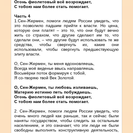
Огонь фиолетовый всё возрождает,
С тобою нам более стать помогает.
Часть 4
1.Сен-Жермен, помоги людям России увидеть, что
это позволило падшим прийти к власти. Но цена,
которую они платят – это то, что они будут вечно
жить со страхом, что другие сделают им то, что
сделали они, – что другие будут использовать те же
средства, чтобы свергнуть их, какие они
использовали, чтобы свергнуть предшествующую
элиту власти.
О, Сен-Жермен, ты меня вдохновляешь,
Всегда моё виденье ввысь направляешь.
Восьмёрки поток формируя с тобой,
Я со-творяю твой Век Золотой.
О, Сен-Жермен, ты любовь изливаешь,
Материю истинно петь побуждаешь.
Огонь фиолетовый всё возрождает,
С тобою нам более стать помогает.
2. Сен-Жермен, помоги людям России увидеть, что
очень много людей как раньше, так и сейчас были
наняты государством, чтобы следить за остальным
населением, и это означает, что эти люди не были
свободны выполнять конструктивную деятельность,