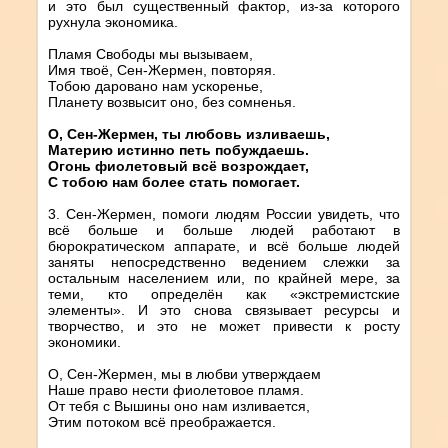
и это был существенный фактор, из-за которого
рухнула экономика.
Пламя Свободы мы вызываем,
Имя твоё, Сен-Жермен, повторяя.
Тобою даровано нам ускоренье,
Планету возвысит оно, без сомненья.
О, Сен-Жермен, ты любовь изливаешь,
Материю истинно петь побуждаешь.
Огонь фиолетовый всё возрождает,
С тобою нам более стать помогает.
3. Сен-Жермен, помоги людям России увидеть, что
всё больше и больше людей работают в
бюрократическом аппарате, и всё больше людей
заняты непосредственно ведением слежки за
остальным населением или, по крайней мере, за
теми, кто определён как «экстремистские
элементы». И это снова связывает ресурсы и
творчество, и это не может привести к росту
экономики.
О, Сен-Жермен, мы в любви утверждаем
Наше право нести фиолетовое пламя.
От тебя с Вышины оно нам изливается,
Этим потоком всё преображается.