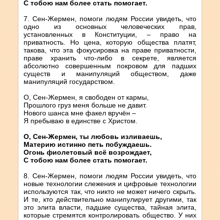
С тобою нам более стать помогает.
7. Сен-Жермен, помоги людям России увидеть, что
одно из основных человеческих прав,
установленных в Конституции, – право на
приватность. Но цена, которую общества платят,
такова, что эта фокусировка на праве приватности,
праве хранить что-либо в секрете, является
абсолютно совершенным покровом для падших
существ и манипуляций обществом, даже
манипуляций государством.
О, Сен-Жермен, я свободен от кармы,
Прошлого груз меня больше не давит.
Нового шанса мне факел вручён –
Я пребываю в единстве с Христом.
О, Сен-Жермен, ты любовь изливаешь,
Материю истинно петь побуждаешь.
Огонь фиолетовый всё возрождает,
С тобою нам более стать помогает.
8. Сен-Жермен, помоги людям России увидеть, что
новые технологии слежения и цифровые технологии
используются так, что никто не может ничего скрыть.
И те, кто действительно манипулирует другими, так
это элита власти, падшие существа, тайная элита,
которые стремятся контролировать общество. У них