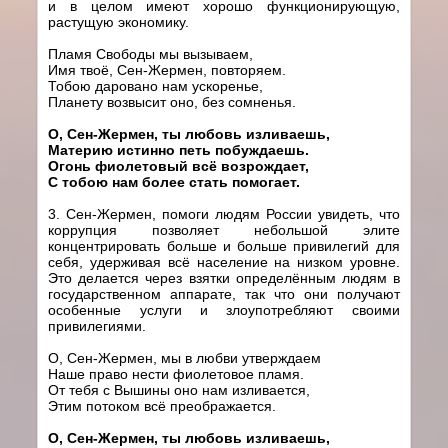
и в целом имеют хорошо функционирующую,
растущую экономику.
Пламя Свободы мы вызываем,
Имя твоё, Сен-Жермен, повторяем.
Тобою даровано нам ускоренье,
Планету возвысит оно, без сомненья.
О, Сен-Жермен, ты любовь изливаешь,
Материю истинно петь побуждаешь.
Огонь фиолетовый всё возрождает,
С тобою нам более стать помогает.
3. Сен-Жермен, помоги людям России увидеть, что
коррупция позволяет небольшой элите
концентрировать больше и больше привилегий для
себя, удерживая всё население на низком уровне.
Это делается через взятки определённым людям в
государственном аппарате, так что они получают
особенные услуги и злоупотребляют своими
привилегиями.
О, Сен-Жермен, мы в любви утверждаем
Наше право нести фиолетовое пламя.
От тебя с Вышины оно нам изливается,
Этим потоком всё преображается.
О, Сен-Жермен, ты любовь изливаешь,