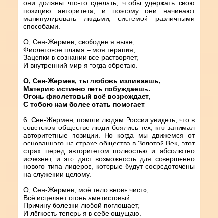
они должны что-то сделать, чтобы удержать свою
позицию авторитета, и поэтому они начинают
манипулировать людьми, системой различными
способами.
О, Сен-Жермен, свободен я ныне,
Фиолетовое пламя – моя терапия,
Зацепки в сознании все растворяет,
И внутренний мир я тогда обретаю.
О, Сен-Жермен, ты любовь изливаешь,
Материю истинно петь побуждаешь.
Огонь фиолетовый всё возрождает,
С тобою нам более стать помогает.
6. Сен-Жермен, помоги людям России увидеть, что в
советском обществе люди боялись тех, кто занимал
авторитетные позиции. Но когда мы движемся от
основанного на страхе общества в Золотой Век, этот
страх перед авторитетом полностью и абсолютно
исчезнет, и это даст возможность для совершенно
нового типа лидеров, которые будут сосредоточены
на служении целому.
О, Сен-Жермен, моё тело вновь чисто,
Всё исцеляет огонь аметистовый.
Причину болезни любой поглощает,
И лёгкость теперь я в себе ощущаю.