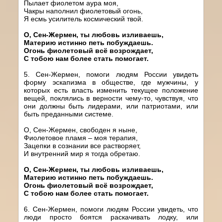
Пылает фиолетом аура моя,
Чакры наполнил фиолетовый огонь,
Я есмь усилитель космический твой.
О, Сен-Жермен, ты любовь изливаешь,
Материю истинно петь побуждаешь.
Огонь фиолетовый всё возрождает,
С тобою нам более стать помогает.
5. Сен-Жермен, помоги людям России увидеть
форму эскапизма в обществе, где мужчины, у
которых есть власть изменить текущее положение
вещей, поклялись в верности чему-то, чувствуя, что
они должны быть лидерами, или патриотами, или
быть преданными системе.
О, Сен-Жермен, свободен я ныне,
Фиолетовое пламя – моя терапия,
Зацепки в сознании все растворяет,
И внутренний мир я тогда обретаю.
О, Сен-Жермен, ты любовь изливаешь,
Материю истинно петь побуждаешь.
Огонь фиолетовый всё возрождает,
С тобою нам более стать помогает.
6. Сен-Жермен, помоги людям России увидеть, что
люди просто боятся раскачивать лодку, или