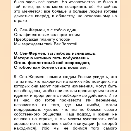
была здесь всё время. Но человечество не было в
той точке, где оно могло воспринять её. Но сейчас
это меняется: всё больше и больше людей готовы
двигаться вперёд, к обществу, не основанному на
страхе.
О, Сен-Жермен, я с тобою един,
Стал фиолетовым солнцем твоим.
Преображая планету с тобой,
Мы зарождаем твой Век Золотой.
О, Сен-Жермен, ты любовь изливаешь,
Материю истинно петь побуждаешь.
Огонь фиолетовый всё возрождает,
С тобою нам более стать помогает.
9. Сен-Жермен, помоги людям России увидеть, что
те из них, кто находится на каких-либо позициях, на
которых они могут принести изменения, могут быть
освобождены, чтобы они смогли проникнуться этими
идеями и предпринять необходимые действия. И те
из нас, кто готов произвести эти перемены,
независимо от того, где мы живём, могли
поддерживать чувство, что мы не боимся своего
собственного общества. Наш подход к жизни не
основан на страхе, и мы можем чувствовать себя
хорошо по отношению к себе и ситуации, [в которой
находимся]. Ибо мы не боимся того самого