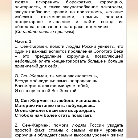
людям искоренить бюрократию, коррупцию,
элитарность, а также злоупотребление алкоголем,
злоупотребление правом на приватность, желание
избежать ответственности, помочь оставить
авторитарное мышление и найти выход из
общества, основанного на страхе, в том числе …
[
Сделайте личные призывы
]
Часть 1
1. Сен-Жермен, помоги людям России увидеть, что
один из важных аспектов проявления Золотого Века
– это преодоление коррупции, позволяющей
небольшой элите концентрировать больше и больше
привилегий для себя.
О, Сен-Жермен, ты меня вдохновляешь,
Всегда моё виденье ввысь направляешь.
Восьмёрки поток формируя с тобой,
Я со-творяю твой Век Золотой.
О, Сен-Жермен, ты любовь изливаешь,
Материю истинно петь побуждаешь.
Огонь фиолетовый всё возрождает,
С тобою нам более стать помогает.
2. Сен-Жермен, помоги людям России увидеть
простой факт: страны с самым низким уровнем
коррупции обладают самым высоким уровнем жизни