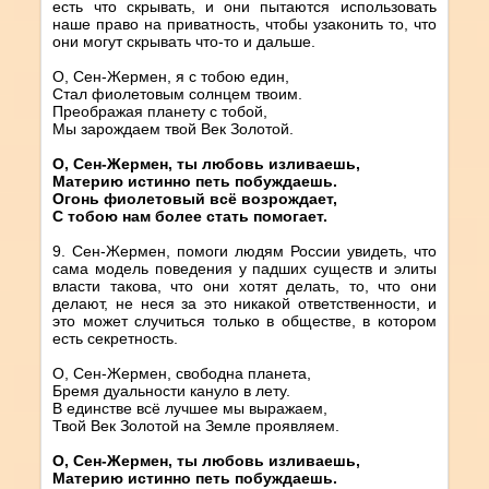
есть что скрывать, и они пытаются использовать
наше право на приватность, чтобы узаконить то, что
они могут скрывать что-то и дальше.
О, Сен-Жермен, я с тобою един,
Стал фиолетовым солнцем твоим.
Преображая планету с тобой,
Мы зарождаем твой Век Золотой.
О, Сен-Жермен, ты любовь изливаешь,
Материю истинно петь побуждаешь.
Огонь фиолетовый всё возрождает,
С тобою нам более стать помогает.
9. Сен-Жермен, помоги людям России увидеть, что
сама модель поведения у падших существ и элиты
власти такова, что они хотят делать, то, что они
делают, не неся за это никакой ответственности, и
это может случиться только в обществе, в котором
есть секретность.
О, Сен-Жермен, свободна планета,
Бремя дуальности кануло в лету.
В единстве всё лучшее мы выражаем,
Твой Век Золотой на Земле проявляем.
О, Сен-Жермен, ты любовь изливаешь,
Материю истинно петь побуждаешь.