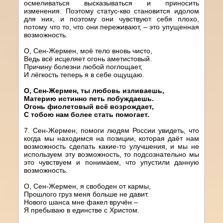
осмеливаться высказываться и приносить
изменения. Поэтому статус-кво становится идолом
для них, и поэтому они чувствуют себя плохо,
потому что то, что они переживают, – это упущенная
возможность.
О, Сен-Жермен, моё тело вновь чисто,
Ведь всё исцеляет огонь аметистовый.
Причину болезни любой поглощает,
И лёгкость теперь я в себе ощущаю.
О, Сен-Жермен, ты любовь изливаешь,
Материю истинно петь побуждаешь.
Огонь фиолетовый всё возрождает,
С тобою нам более стать помогает.
7. Сен-Жермен, помоги людям России увидеть, что
когда мы находимся на позиции, которая даёт нам
возможность сделать какие-то улучшения, и мы не
используем эту возможность, то подсознательно мы
это чувствуем и понимаем, что упустили данную
возможность.
О, Сен-Жермен, я свободен от кармы,
Прошлого груз меня больше не давит.
Нового шанса мне факел вручён –
Я пребываю в единстве с Христом.