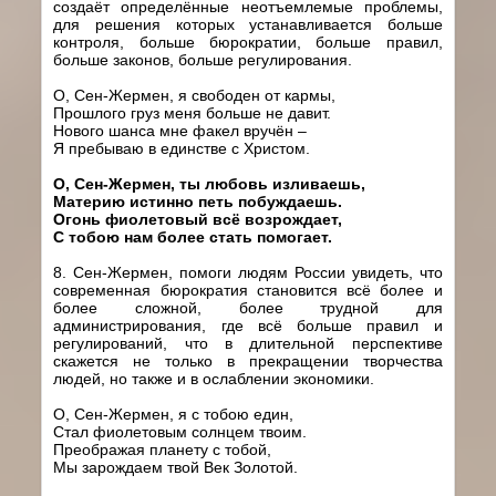
создаёт определённые неотъемлемые проблемы,
для решения которых устанавливается больше
контроля, больше бюрократии, больше правил,
больше законов, больше регулирования.
О, Сен-Жермен, я свободен от кармы,
Прошлого груз меня больше не давит.
Нового шанса мне факел вручён –
Я пребываю в единстве с Христом.
О, Сен-Жермен, ты любовь изливаешь,
Материю истинно петь побуждаешь.
Огонь фиолетовый всё возрождает,
С тобою нам более стать помогает.
8. Сен-Жермен, помоги людям России увидеть, что
современная бюрократия становится всё более и
более сложной, более трудной для
администрирования, где всё больше правил и
регулирований, что в длительной перспективе
скажется не только в прекращении творчества
людей, но также и в ослаблении экономики.
О, Сен-Жермен, я с тобою един,
Стал фиолетовым солнцем твоим.
Преображая планету с тобой,
Мы зарождаем твой Век Золотой.