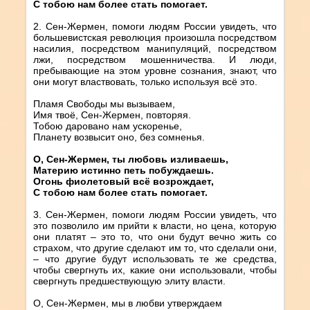
С тобою нам более стать помогает.
2. Сен-Жермен, помоги людям России увидеть, что
большевистская революция произошла посредством
насилия, посредством манипуляций, посредством
лжи, посредством мошенничества. И люди,
пребывающие на этом уровне сознания, знают, что
они могут властвовать, только используя всё это.
Пламя Свободы мы вызываем,
Имя твоё, Сен-Жермен, повторяя.
Тобою даровано нам ускоренье,
Планету возвысит оно, без сомненья.
О, Сен-Жермен, ты любовь изливаешь,
Материю истинно петь побуждаешь.
Огонь фиолетовый всё возрождает,
С тобою нам более стать помогает.
3. Сен-Жермен, помоги людям России увидеть, что
это позволило им прийти к власти, но цена, которую
они платят – это то, что они будут вечно жить со
страхом, что другие сделают им то, что сделали они,
– что другие будут использовать те же средства,
чтобы свергнуть их, какие они использовали, чтобы
свергнуть предшествующую элиту власти.
О, Сен-Жермен, мы в любви утверждаем