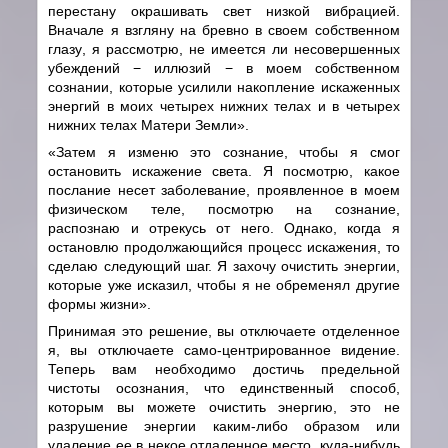
перестану окрашивать свет низкой вибрацией.
Вначале я взгляну на бревно в своем собственном
глаз
y
, я рассмотрю, не имеется ли несовершенных
убеждений − иллюзий − в моем собственном
сознании, которые усилили накопление искаженных
энергий в моих четырех нижних телах и в четырех
нижних телах Матери Земли».
«Затем я изменю это сознание, чтобы я смог
остановить искажение света. Я посмотрю, какое
послание несет заболевание, проявленное в моем
физическом теле, посмотрю на сознание,
распознаю и отрекусь от него. Однако, когда я
остановлю продолжающийся процесс искажения, то
сделаю следующий шаг. Я захочу очистить энергии,
которые уже исказил, чтобы я не обременял другие
формы жизни».
Принимая это решение, вы отключаете отделенное
я, вы отключаете само-центрированное видение.
Теперь вам необходимо достичь предельной
чистоты осознания, что единственный способ,
которым вы можете очистить энергию, это не
разрушение энергии каким-либо образом или
удаление ее в некое отдаленное место, куда-нибудь