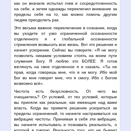
как он вначале испытал гнев и сосредоточенность
на себе, а затем однажды переключил внимание за
пределы себя на то, как можно помочь другим
людям преодолеть рак.
Это весьма важное переключение в сознании, когда
вы уходите от узко ограниченной осознанности
отделенного я к глобальной осознанности
стремления возвысить всю жизнь. Вот это решение и
начнет ускорение. Сейчас вы говорите: «Я не могу
позволить никаким условиям стоять на моем пути
служения Богу. Я люблю это БОЛЕЕ. Я готов
взглянуть на свое отделенное я и сказать: «Ты не
прав, когда говоришь мне, что я не могу. Ибо мой
Бог во мне говорит мне, что я смогу. Ибо с Богом
возможно всё».
Чистота есть безусловность. От чего вы
очищаетесь? От условий, от тех условий, которые
вы приняли как реальные, как имеющие над вами
власть. Когда вы примете решение ускориться за
пределы ограничений, то начнете настраиваться на
вибрацию чистоты. Принимая в себя эти вибрации,
вы начнете испытывать и познавать реальность, о
которой я говорю. Реальность того, что не бывает