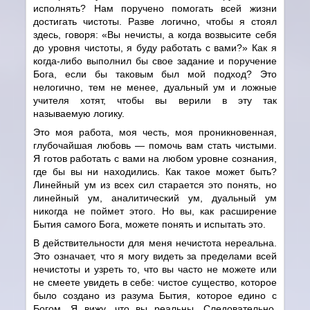
исполнять? Нам поручено помогать всей жизни
достигать чистоты. Разве логично, чтобы я стоял
здесь, говоря: «Вы нечисты, а когда возвысите себя
до уровня чистоты, я буду работать с вами?» Как я
когда-либо выполнил бы свое задание и поручение
Бога, если бы таковым был мой подход? Это
нелогично, тем не менее, дуальный ум и ложные
учителя хотят, чтобы вы верили в эту так
называемую логику.
Это моя работа, моя честь, моя проникновенная,
глубочайшая любовь — помочь вам стать чистыми.
Я готов работать с вами на любом уровне сознания,
где бы вы ни находились. Как такое может быть?
Линейный ум из всех сил старается это понять, но
линейный ум, аналитический ум, дуальный ум
никогда не поймет этого. Но вы, как расширение
Бытия самого Бога, можете понять и испытать это.
В действительности для меня нечистота нереальна.
Это означает, что я могу видеть за пределами всей
нечистоты и узреть то, что вы часто не можете или
не смеете увидеть в себе: чистое существо, которое
было создано из разума Бытия, которое едино с
Богом. Я вижу, что вы реальны. Следовательно,