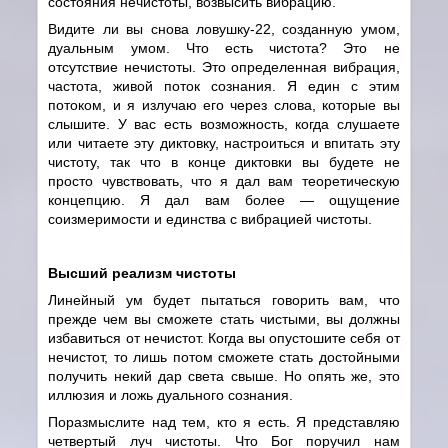
состояния нечистоты, возвысить вибрацию.
Видите ли вы снова ловушку-22, созданную умом,
дуальным умом. Что есть чистота? Это не
отсутствие нечистоты. Это определенная вибрация,
частота, живой поток сознания. Я един с этим
потоком, и я излучаю его через слова, которые вы
слышите. У вас есть возможность, когда слушаете
или читаете эту диктовку, настроиться и впитать эту
чистоту, так что в конце диктовки вы будете не
просто чувствовать, что я дал вам теоретическую
концепцию. Я дал вам более — ощущение
соизмеримости и единства с вибрацией чистоты.
Высший реализм чистоты
Линейный ум будет пытаться говорить вам, что
прежде чем вы сможете стать чистыми, вы должны
избавиться от нечистот. Когда вы опустошите себя от
нечистот, то лишь потом сможете стать достойными
получить некий дар света свыше. Но опять же, это
иллюзия и ложь дуального сознания.
Поразмыслите над тем, кто я есть. Я представляю
четвертый луч чистоты. Что Бог поручил нам