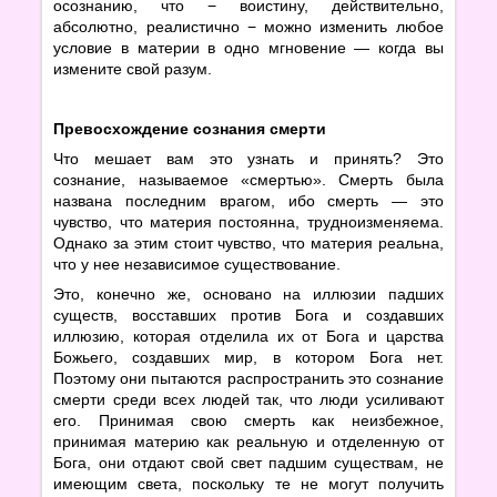
осознанию, что − воистину, действительно,
абсолютно, реалистично − можно изменить любое
условие в материи в одно мгновение — когда вы
измените свой разум.
Превосхождение сознания смерти
Что мешает вам это узнать и принять? Это
сознание, называемое «смертью». Смерть была
названа последним врагом, ибо смерть — это
чувство, что материя постоянна, трудноизменяема.
Однако за этим стоит чувство, что материя реальна,
что у нее независимое существование.
Это, конечно же, основано на иллюзии падших
существ, восставших против Бога и создавших
иллюзию, которая отделила их от Бога и царства
Божьего, создавших мир, в котором Бога нет.
Поэтому они пытаются распространить это сознание
смерти среди всех людей так, что люди усиливают
его. Принимая свою смерть как неизбежное,
принимая материю как реальную и отделенную от
Бога, они отдают свой свет падшим существам, не
имеющим света, поскольку те не могут получить