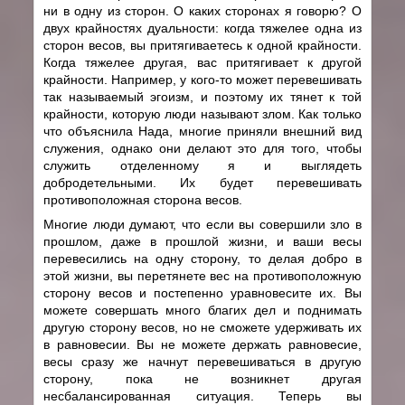
ни в одну из сторон. О каких сторонах я говорю? О
двух крайностях дуальности: когда тяжелее одна из
сторон весов, вы притягиваетесь к одной крайности.
Когда тяжелее другая, вас притягивает к другой
крайности. Например, у кого-то может перевешивать
так называемый эгоизм, и поэтому их тянет к той
крайности, которую люди называют злом. Как только
что объяснила Нада, многие приняли внешний вид
служения, однако они делают это для того, чтобы
служить отделенному я и выглядеть
добродетельными. Их будет перевешивать
противоположная сторона весов.
Многие люди думают, что если вы совершили зло в
прошлом, даже в прошлой жизни, и ваши весы
перевесились на одну сторону, то делая добро в
этой жизни, вы перетянете вес на противоположную
сторону весов и постепенно уравновесите их. Вы
можете совершать много благих дел и поднимать
другую сторону весов, но не сможете удерживать их
в равновесии. Вы не можете держать равновесие,
весы сразу же начнут перевешиваться в другую
сторону, пока не возникнет другая
несбалансированная ситуация. Теперь вы