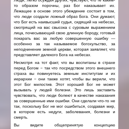
то образом порочны, раз Бог наказывает их.
Лежащее в основе этого убеждение состоит в том,
что люди создали ложный образ Бога. Они думают,
что Бог есть наивысший судья, сидящий на небесах,
смотрящий на вас свысока с суровым выражением
лица, почесывающий свою длинную бороду, готовый
покарать вас за любую совершенную ошибку —
особенно за так называемое богохульство, за
неподчинение земной церкви, которая заявляет, что
представляет далекого Бога на небесах.
Несмотря на тот факт, что вы воспитаны в страхе
перед Богом − так что посредством этого внешнего
страха вы повинуетесь земным институтам и их
иерархии − они также хотят, чтобы вы верили, что
этот Бог милостив. Этот хороший Бог не может
вызывать у людей болезни. Это лишь заставить
чувствовать, что люди болеют в качестве наказания
за совершенные ими ошибки. Они сделали что-то не
так, поскольку Бог не мог ошибиться, создавая мир,
в котором есть недуги, заболевания, болезни и
смерть.
Вы видите общепринятую концепцию