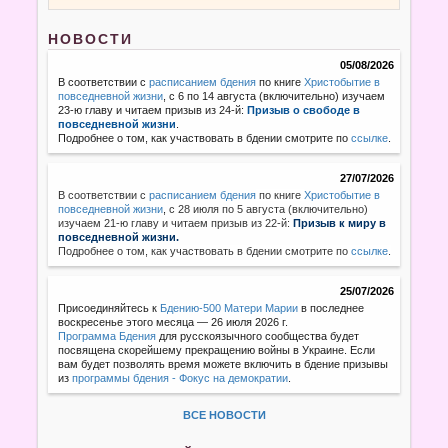
НОВОСТИ
05/08/2026
В соответствии с
расписанием бдения
по книге
Христобытие в
повседневной жизни
, с 6 по 14 августа (включительно) изучаем
23-ю главу и читаем призыв из 24-й:
Призыв о свободе в
повседневной жизни
.
Подробнее о том, как участвовать в бдении смотрите по
ссылке
.
27/07/2026
В соответствии с
расписанием бдения
по книге
Христобытие в
повседневной жизни
,
с 28 июля по 5 августа (включительно)
изучаем 21-ю главу и читаем призыв из 22-й:
Призыв к миру в
повседневной жизни.
Подробнее о том, как участвовать в бдении смотрите по
ссылке
.
25/07/2026
Присоединяйтесь к
Бдению-500 Матери Марии
в последнее
воскресенье этого месяца — 26 июля 2026 г.
Программа Бдения
для русскоязычного сообщества будет
посвящена скорейшему прекращению войны в Украине. Если
вам будет позволять время можете включить в бдение призывы
из
программы бдения - Фокус на демократии
.
ВСЕ НОВОСТИ