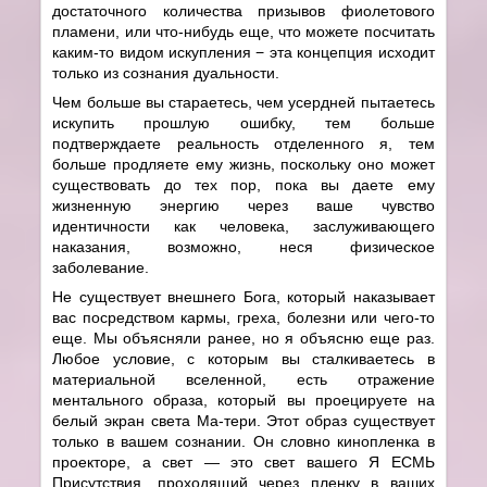
достаточного количества призывов фиолетового
пламени, или что-нибудь еще, что можете посчитать
каким-то видом искупления − эта концепция исходит
только из сознания дуальности.
Чем больше вы стараетесь, чем усердней пытаетесь
искупить прошлую ошибку, тем больше
подтверждаете реальность отделенного я, тем
больше продляете ему жизнь, поскольку оно может
существовать до тех пор, пока вы даете ему
жизненную энергию через ваше чувство
идентичности как человека, заслуживающего
наказания, возможно, неся физическое
заболевание.
Не существует внешнего Бога, который наказывает
вас посредством кармы, греха, болезни или чего-то
еще. Мы объясняли ранее, но я объясню еще раз.
Любое условие, с которым вы сталкиваетесь в
материальной вселенной, есть отражение
ментального образа, который вы проецируете на
белый экран света Ма-тери. Этот образ существует
только в вашем сознании. Он словно кинопленка в
проекторе, а свет — это свет вашего Я ЕСМЬ
Присутствия, проходящий через пленку в ваших