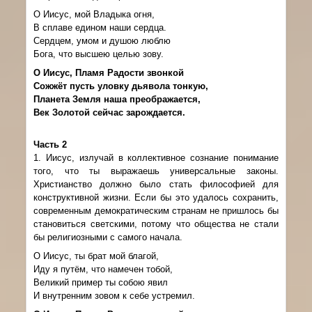
О Иисус, мой Владыка огня,
В сплаве едином наши сердца.
Сердцем, умом и душою люблю
Бога, что высшею целью зову.
О Иисус, Пламя Радости звонкой
Сожжёт пусть уловку дьявола тонкую,
Планета Земля наша преображается,
Век Золотой сейчас зарождается.
Часть
2
1. Иисус, излучай в коллективное сознание понимание
того, что ты выражаешь универсальные законы.
Христианство должно было стать философией для
конструктивной жизни. Если бы это удалось сохранить,
современным демократическим странам не пришлось бы
становиться светскими, потому что общества не стали
бы религиозными с самого начала.
О Иисус, ты брат мой благой,
Иду я путём, что намечен тобой,
Великий пример ты собою явил
И внутренним зовом к себе устремил.