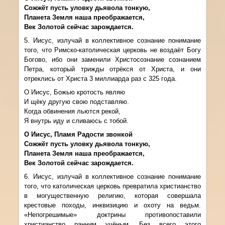
Сожжёт пусть уловку дьявола тонкую,
Планета Земля наша преображается,
Век Золотой сейчас зарождается.
5. Иисус, излучай в коллективное сознание понимание
того, что Римско-католическая церковь не воздаёт Богу
Богово, ибо они заменили Христосознание сознанием
Петра, который трижды отрёкся от Христа, и они
отреклись от Христа 3 миллиарда раз с 325 года.
О Иисус, Божью кротость являю
И щёку другую свою подставляю.
Когда обвинения льются рекой,
Я внутрь иду и сливаюсь с тобой.
О Иисус, Пламя Радости звонкой
Сожжёт пусть уловку дьявола тонкую,
Планета Земля наша преображается,
Век Золотой сейчас зарождается.
6. Иисус, излучай в коллективное сознание понимание
того, что католическая церковь превратила христианство
в могущественную религию, которая совершала
крестовые походы, инквизицию и охоту на ведьм.
«Непогрешимые» доктрины противопоставили
христианство ранним учёным. Без всего этого