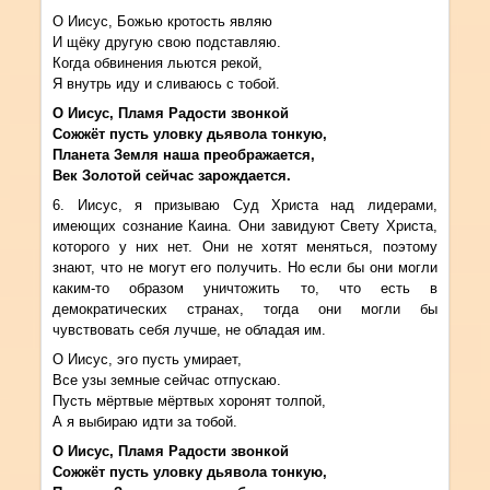
О Иисус, Божью кротость являю
И щёку другую свою подставляю.
Когда обвинения льются рекой,
Я внутрь иду и сливаюсь с тобой.
О Иисус, Пламя Радости звонкой
Сожжёт пусть уловку дьявола тонкую,
Планета Земля наша преображается,
Век Золотой сейчас зарождается.
6. Иисус, я призываю Суд Христа над лидерами,
имеющих сознание Каина. Они завидуют Свету Христа,
которого у них нет. Они не хотят меняться, поэтому
знают, что не могут его получить. Но если бы они могли
каким-то образом уничтожить то, что есть в
демократических странах, тогда они могли бы
чувствовать себя лучше, не обладая им.
О Иисус, эго пусть умирает,
Все узы земные сейчас отпускаю.
Пусть мёртвые мёртвых хоронят толпой,
А я выбираю идти за тобой.
О Иисус, Пламя Радости звонкой
Сожжёт пусть уловку дьявола тонкую,