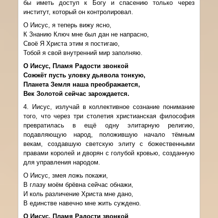
бы иметь доступ к Богу и спасению только через
институт, который он контролировал.
О Иисус, я теперь вижу ясно,
К Знанию Ключ мне был дан не напрасно,
Своё Я Христа этим я постигаю,
Тобой я свой внутренний мир заполняю.
О Иисус, Пламя Радости звонкой
Сожжёт пусть уловку дьявола тонкую,
Планета Земля наша преображается,
Век Золотой сейчас зарождается.
4. Иисус, излучай в коллективное сознание понимание
того, что через три столетия христианская философия
превратилась в ещё одну элитарную религию,
подавляющую народ, положившую начало тёмным
векам, создавшую светскую элиту с божественными
правами королей и дворян с голубой кровью, созданную
для управления народом.
О Иисус, змея ложь покажи,
В глазу моём брёвна сейчас обнажи,
И коль различение Христа мне дано,
В единстве навечно мне жить суждено.
О Иисус, Пламя Радости звонкой