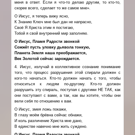
меня в ответ. Если я что-то делаю другим, то кто-то,
скорее всего, сделает то же самое мне».
О Иисус, я теперь вижу ясно,
К Знанию Ключ мне был дан не напрасно,
Своё Я Христа этим я постигаю,
Тобой я свой внутренний мир заполняю.
О Иисус, Пламя Радости звонкой
Сожжёт пусть уловку дьявола тонкую,
Планета Земля наша преображается,
Век Золотой сейчас зарождается.
4. Иисус, излучай в коллективное сознание понимание
того, что процесс разрушения этой спирали должен с
кого-то начаться. Кто-то должен начать с того, чтобы
относиться к людям по-другому. Кто-то должен
разрушить эту спираль, поступая с другими НЕ ТАК, как
они поступают с вами, а так, как вы хотите, чтобы они
вели себя по отношению к вам.
О Иисус, змея ложь покажи,
В глазу моём брёвна сейчас обнажи,
И коль различение Христа мне дано,
В единстве навечно мне жить суждено.
О Иисус, Пламя Радости звонкой