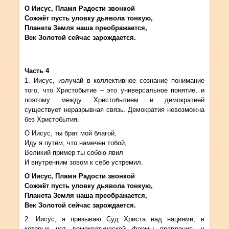
О Иисус, Пламя Радости звонкой
Сожжёт пусть уловку дьявола тонкую,
Планета Земля наша преображается,
Век Золотой сейчас зарождается.
Часть
4
1. Иисус, излучай в коллективное сознание понимание
того, что Христобытие – это универсальное понятие, и
поэтому между Христобытием и демократией
существует неразрывная связь. Демократия невозможна
без Христобытия.
О Иисус, ты брат мой благой,
Иду я путём, что намечен тобой,
Великий пример ты собою явил
И внутренним зовом к себе устремил.
О Иисус, Пламя Радости звонкой
Сожжёт пусть уловку дьявола тонкую,
Планета Земля наша преображается,
Век Золотой сейчас зарождается.
2. Иисус, я призываю Суд Христа над нациями, в
которых нет демократической формы правления, у