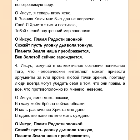
непогрешимую веру.
О Иисус, я теперь вижу ясно,
К Знанию Ключ мне был дан не напрасно,
Своё Я Христа этим я постигаю,
Тобой я свой внутренний мир заполняю.
О Иисус, Пламя Радости звонкой
Сожжёт пусть уловку дьявола тонкую,
Планета Земля наша преображается,
Век Золотой сейчас зарождается.
4. Иисус, излучай в коллективное сознание понимание
того, что человеческий интеллект может привести
аргументы за или против любой точки зрения, поэтому
люди всегда могут убедить себя в том, что они правы, а
всё, что противоположно их мнению, неверно.
О Иисус, змея ложь покажи,
В глазу моём брёвна сейчас обнажи,
И коль различение Христа мне дано,
В единстве навечно мне жить суждено.
О Иисус, Пламя Радости звонкой
Сожжёт пусть уловку дьявола тонкую,
Планета Земля наша преображается,