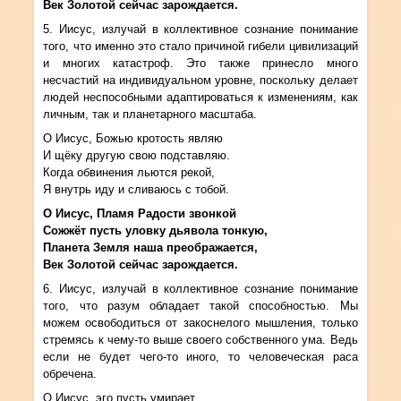
Век Золотой сейчас зарождается.
5. Иисус, излучай в коллективное сознание понимание
того, что именно это стало причиной гибели цивилизаций
и многих катастроф. Это также принесло много
несчастий на индивидуальном уровне, поскольку делает
людей неспособными адаптироваться к изменениям, как
личным, так и планетарного масштаба.
О Иисус, Божью кротость являю
И щёку другую свою подставляю.
Когда обвинения льются рекой,
Я внутрь иду и сливаюсь с тобой.
О Иисус, Пламя Радости звонкой
Сожжёт пусть уловку дьявола тонкую,
Планета Земля наша преображается,
Век Золотой сейчас зарождается.
6. Иисус, излучай в коллективное сознание понимание
того, что разум обладает такой способностью. Мы
можем освободиться от закоснелого мышления, только
стремясь к чему-то выше своего собственного ума. Ведь
если не будет чего-то иного, то человеческая раса
обречена.
О Иисус, эго пусть умирает,