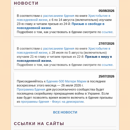
НОВОСТИ
05/08/2026
В соответствии с
расписанием бдения
по книге
Христобытие в
повседневной жизни
, с 6 по 14 августа (включительно) изучаем
23-ю главу и читаем призыв из 24-й:
Призыв о свободе в
повседневной жизни
.
Подробнее о том, как участвовать в бдении смотрите по
ссылке
.
27/07/2026
В соответствии с
расписанием бдения
по книге
Христобытие в
повседневной жизни
,
с 28 июля по 5 августа (включительно)
изучаем 21-ю главу и читаем призыв из 22-й:
Призыв к миру в
повседневной жизни.
Подробнее о том, как участвовать в бдении смотрите по
ссылке
.
25/07/2026
Присоединяйтесь к
Бдению-500 Матери Марии
в последнее
воскресенье этого месяца — 26 июля 2026 г.
Программа Бдения
для русскоязычного сообщества будет
посвящена скорейшему прекращению войны в Украине. Если
вам будет позволять время можете включить в бдение призывы
из
программы бдения - Фокус на демократии
.
ВСЕ НОВОСТИ
ССЫЛКИ НА САЙТЫ