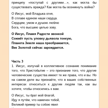
принципу «поступай с другими…», как могла бы
существовать вражда? Как могла бы возникнуть война?
О Иисус, мой Владыка огня,
В сплаве едином наши сердца.
Сердцем, умом и душою люблю
Бога, что высшею целью зову.
О Иисус, Пламя Радости звонкой
Сожжёт пусть уловку дьявола тонкую,
Планета Земля наша преображается,
Век Золотой сейчас зарождается.
Часть
3
1. Иисус, излучай в коллективное сознание понимание
того, что Христобытие – это признание того, что другие
человеческие существа имеют те же права, что и вы. Но
на самом деле вы признаёте, что в ваших собственных
интересах относиться к другим людям так, как вы
хотите, чтобы относились к вам.
О Иисус, ты брат мой благой,
Иду я путём, что намечен тобой,
Великий пример ты собою явил