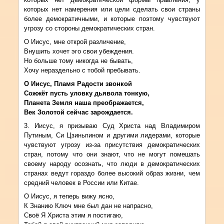
которых нет намерения или цели сделать свои страны
более демократичными, и которые поэтому чувствуют
угрозу со стороны демократических стран.
О Иисус, мне открой различение,
Внушить хочет эго свои убеждения.
Но больше тому никогда не бывать,
Хочу нераздельно с тобой пребывать.
О Иисус, Пламя Радости звонкой
Сожжёт пусть уловку дьявола тонкую,
Планета Земля наша преображается,
Век Золотой сейчас зарождается.
3. Иисус, я призываю Суд Христа
над Владимиром
Путиным, Си Цзиньпином и другими лидерами
, которые
чувствуют угрозу из-за присутствия демократических
стран, потому что они знают, что не могут помешать
своему народу осознать, что люди в демократических
странах ведут гораздо более высокий образ жизни, чем
средний человек в России или Китае.
О Иисус, я теперь вижу ясно,
К Знанию Ключ мне был дан не напрасно,
Своё Я Христа этим я постигаю,