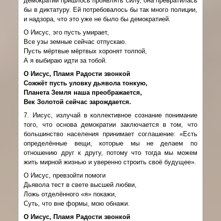
демократии пришлось проявлять силу, она превратилась
бы в диктатуру. Ей потребовалось бы так много полиции,
и надзора, что это уже не было бы демократией.
О Иисус, эго пусть умирает,
Все узы земные сейчас отпускаю.
Пусть мёртвые мёртвых хоронят толпой,
А я выбираю идти за тобой.
О Иисус, Пламя Радости звонкой
Сожжёт пусть уловку дьявола тонкую,
Планета Земля наша преображается,
Век Золотой сейчас зарождается.
7. Иисус, излучай в коллективное сознание понимание
того, что основа демократии заключается в том, что
большинство населения принимает соглашение: «Есть
определённые вещи, которые мы не делаем по
отношению друг к другу, потому что тогда мы можем
жить мирной жизнью и уверенно строить своё будущее».
О Иисус, превзойти помоги
Дьявола тест в свете высшей любви,
Ложь отделённого «я» покажи,
Суть, что вне формы, мою обнажи.
О Иисус, Пламя Радости звонкой