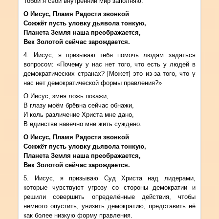
Тобой я свой внутренний мир заполняю.
О Иисус, Пламя Радости звонкой
Сожжёт пусть уловку дьявола тонкую,
Планета Земля наша преображается,
Век Золотой сейчас зарождается.
4. Иисус, я призываю тебя помочь людям задаться
вопросом: «Почему у нас нет того, что есть у людей в
демократических странах? [Может] это из-за того, что у
нас нет демократической формы правления?»
О Иисус, змея ложь покажи,
В глазу моём брёвна сейчас обнажи,
И коль различение Христа мне дано,
В единстве навечно мне жить суждено.
О Иисус, Пламя Радости звонкой
Сожжёт пусть уловку дьявола тонкую,
Планета Земля наша преображается,
Век Золотой сейчас зарождается.
5. Иисус, я призываю Суд Христа над лидерами,
которые чувствуют угрозу со стороны демократии и
решили совершить определённые действия, чтобы
немного опустить, унизить демократию, представить её
как более низкую форму правления.