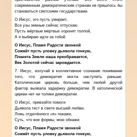
современным демократическим странам не пришлось бы
становиться светскими государствами.
О Иисус, эго пусть умирает,
Все узы земные сейчас отпускаю.
Пусть мёртвые мёртвых хоронят толпой,
А я выбираю идти за тобой.
О Иисус, Пламя Радости звонкой
Сожжёт пусть уловку дьявола тонкую,
Планета Земля наша преображается,
Век Золотой сейчас зарождается.
7. Иисус, излучай в коллективное сознание понимание
того, что демократия могла наступить раньше.
Католическая церковь больше, чем любой другой
фактор вызвала задержку демократии. В католической
церкви нет ни толики демократии.
О Иисус, превзойти помоги
Дьявола тест в свете высшей любви,
Ложь отделённого «я» покажи,
Суть, что вне формы, мою обнажи.
О Иисус, Пламя Радости звонкой
Сожжёт пусть уловку дьявола тонкую,