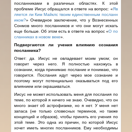
посланниками в различных областях. К этой
проблеме Иисус обращался в ответе на вопрос: «
Яв
ляется ли Ким Майклс твоим единственным посланн
иком?
» Очевидное заключение, что у Вознесенных
Сонмов много посланников и что они могут искать
еще больше. Об этом есть в ответе на вопрос «
О по
сланниках в новом веке
».
Подвергаются ли учения влиянию сознания
посланника?
Ответ: да. Иисус не овладевает моим умом; он
говорит через него. Я полностью нахожусь в
сознании, когда принимаю послание и понимаю, что
говорится. Послания идут через мое сознание и
поэтому могут потенциально оказываться под его
влиянием или окрашиваться.
Иисус не может использовать меня для послания по
теме, по которой я ничего не знаю. Очевидно, что он
много знает об астрофизике, но я нет. У меня нет
запаса (не только словесных терминов, но также
концепций и образов), чтобы принять его учения по
этой теме. Это одна из причин, по которой Иисус
хочет иметь многих посланников. Ему необходимы