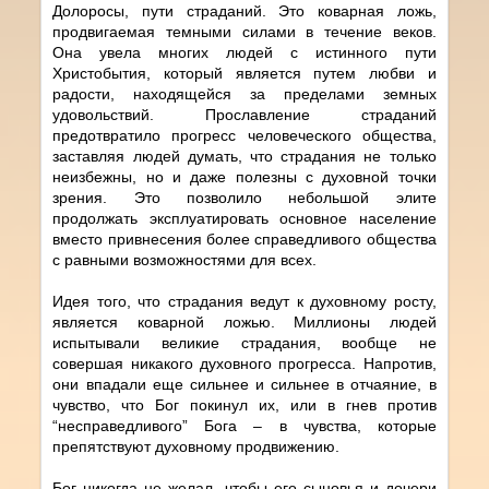
Долоросы, пути страданий. Это коварная ложь,
продвигаемая темными силами в течение веков.
Она увела многих людей с истинного пути
Христобытия, который является путем любви и
радости, находящейся за пределами земных
удовольствий. Прославление страданий
предотвратило прогресс человеческого общества,
заставляя людей думать, что страдания не только
неизбежны, но и даже полезны с духовной точки
зрения. Это позволило небольшой элите
продолжать эксплуатировать основное население
вместо привнесения более справедливого общества
с равными возможностями для всех.
Идея того, что страдания ведут к духовному росту,
является коварной ложью. Миллионы людей
испытывали великие страдания, вообще не
совершая никакого духовного прогресса. Напротив,
они впадали еще сильнее и сильнее в отчаяние, в
чувство, что Бог покинул их, или в гнев против
“несправедливого” Бога – в чувства, которые
препятствуют духовному продвижению.
Бог никогда не желал, чтобы его сыновья и дочери