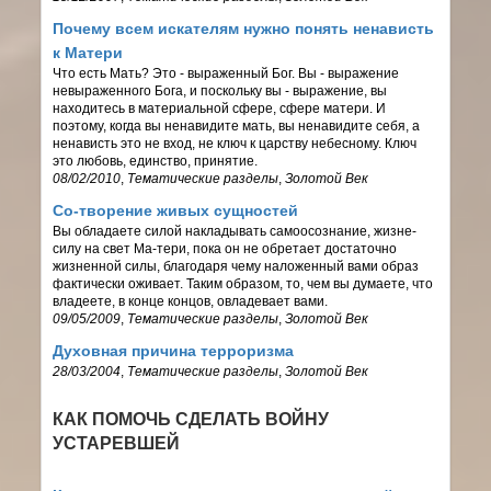
Почему всем искателям нужно понять ненависть
к Матери
Что есть Мать? Это - выраженный Бог. Вы - выражение
невыраженного Бога, и поскольку вы - выражение, вы
находитесь в материальной сфере, сфере матери. И
поэтому, когда вы ненавидите мать, вы ненавидите себя, а
ненависть это не вход, не ключ к царству небесному. Ключ
это любовь, единство, принятие.
08/02/2010
,
Тематические разделы
,
Золотой Век
Со-творение живых сущностей
Вы обладаете силой накладывать самоосознание, жизне-
силу на свет Ма-тери, пока он не обретает достаточно
жизненной силы, благодаря чему наложенный вами образ
фактически оживает. Таким образом, то, чем вы думаете, что
владеете, в конце концов, овладевает вами.
09/05/2009
,
Тематические разделы
,
Золотой Век
Духовная причина терроризма
28/03/2004
,
Тематические разделы
,
Золотой Век
КАК ПОМОЧЬ СДЕЛАТЬ ВОЙНУ
УСТАРЕВШЕЙ