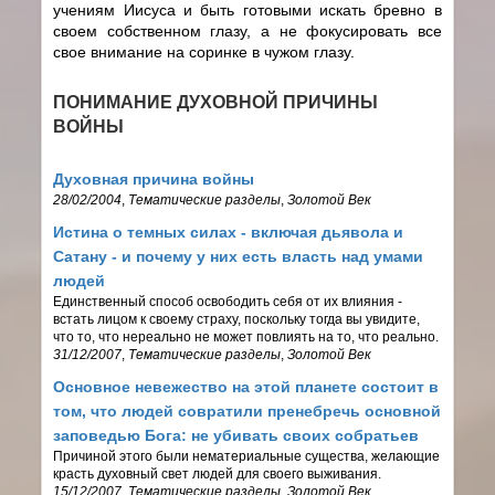
учениям Иисуса и быть готовыми искать бревно в
своем собственном глазу, а не фокусировать все
свое внимание на соринке в чужом глазу.
ПОНИМАНИЕ ДУХОВНОЙ ПРИЧИНЫ
ВОЙНЫ
Духовная причина войны
28/02/2004
,
Тематические разделы
,
Золотой Век
Истина о темных силах - включая дьявола и
Сатану - и почему у них есть власть над умами
людей
Единственный способ освободить себя от их влияния -
встать лицом к своему страху, поскольку тогда вы увидите,
что то, что нереально не может повлиять на то, что реально.
31/12/2007
,
Тематические разделы
,
Золотой Век
Основное невежество на этой планете состоит в
том, что людей совратили пренебречь основной
заповедью Бога: не убивать своих собратьев
Причиной этого были нематериальные существа, желающие
красть духовный свет людей для своего выживания.
15/12/2007
,
Тематические разделы
,
Золотой Век