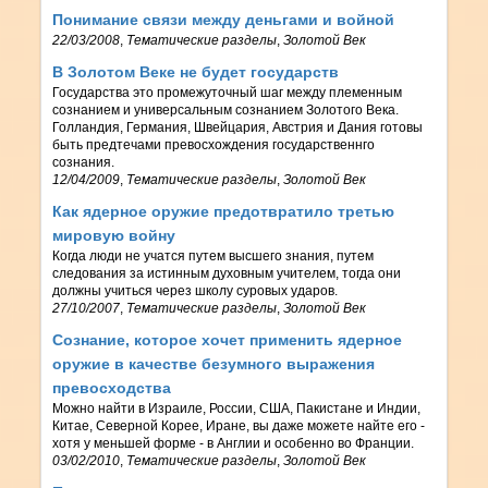
Понимание связи между деньгами и войной
22/03/2008
,
Тематические разделы
,
Золотой Век
В Золотом Веке не будет государств
Государства это промежуточный шаг между племенным
сознанием и универсальным сознанием Золотого Века.
Голландия, Германия, Швейцария, Австрия и Дания готовы
быть предтечами превосхождения государственнго
сознания.
12/04/2009
,
Тематические разделы
,
Золотой Век
Как ядерное оружие предотвратило третью
мировую войну
Когда люди не учатся путем высшего знания, путем
следования за истинным духовным учителем, тогда они
должны учиться через школу суровых ударов.
27/10/2007
,
Тематические разделы
,
Золотой Век
Сознание, которое хочет применить ядерное
оружие в качестве безумного выражения
превосходства
Можно найти в Израиле, России, США, Пакистане и Индии,
Китае, Северной Корее, Иране, вы даже можете найте его -
хотя у меньшей форме - в Англии и особенно во Франции.
03/02/2010
,
Тематические разделы
,
Золотой Век