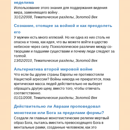
неделима
Использование этого знания для поддержания видения
мира, заменяющего войну .
31/12/2008
,
Тематические разделы
,
Золотой Век
Сознание, стоящее за войной и как преодолеть
его
У мужчин есть много иллюзий. Но ни одна из них столь не
опасна и тонка, как идея, что вы можете войти в царство
небесное через силу. Психологическое различие между со-
творцами и падшими существами и почему люди следуют за
толпой.
13/02/2010
,
Тематические разделы
,
Золотой Век
Альтернатива второй мировой войне
Что если бы другие страны Европы не противостояли
Нацисткой агрессии? Войны никогда не прекратятся, пока
критическая масса людей действительно не выберет
обращать другую щеку, вместо того, чтобы отвечать
соответственно.
01/11/2008
,
Тематические разделы
,
Золотой Век
Действительно ли Авраам проповедовал
монотеизм или Бога за пределами формы?
Создали ли главные монотеистические религии мертвый
образ Бога, пытаясь вместить превосходящего Бога в
ментальные рамки, созданные человеком, как это