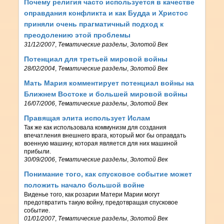
Почему религия часто используется в качестве
оправдания конфликта и как Будда и Христос
приняли очень прагматичный подход к
преодолению этой проблемы
31/12/2007
,
Тематические разделы
,
Золотой Век
Потенциал для третьей мировой войны
28/02/2004
,
Тематические разделы
,
Золотой Век
Мать Мария комментирует потенциал войны на
Ближнем Востоке и большей мировой войны
16/07/2006
,
Тематические разделы
,
Золотой Век
Правящая элита использует Ислам
Так же как использовала коммунизм для создания
впечатления внешнего врага, который мог бы оправдать
военную машину, которая является для них машиной
прибыли.
30/09/2006
,
Тематические разделы
,
Золотой Век
Понимание того, как спусковое событие может
положить начало большой войне
Виденье того, как розарии Матери Марии могут
предотвратить такую войну, предотвращая спусковое
событие.
01/01/2007
,
Тематические разделы
,
Золотой Век