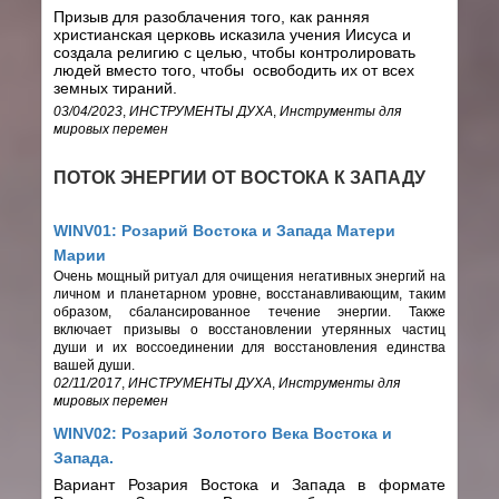
Призыв для разоблачения того, как ранняя
христианская церковь исказила учения Иисуса и
создала религию с целью, чтобы контролировать
людей вместо того, чтобы освободить их от всех
земных тираний.
03/04/2023
,
ИНСТРУМЕНТЫ ДУХА
,
Инструменты для
мировых перемен
ПОТОК ЭНЕРГИИ ОТ ВОСТОКА К ЗАПАДУ
WINV01: Розарий Востока и Запада Матери
Марии
Очень мощный ритуал для очищения негативных энергий на
личном и планетарном уровне, восстанавливающим, таким
образом, сбалансированное течение энергии. Также
включает призывы о восстановлении утерянных частиц
души и их воссоединении для восстановления единства
вашей души.
02/11/2017
,
ИНСТРУМЕНТЫ ДУХА
,
Инструменты для
мировых перемен
WINV02: Розарий Золотого Века Востока и
Запада.
Вариант Розария Востока и Запада в формате