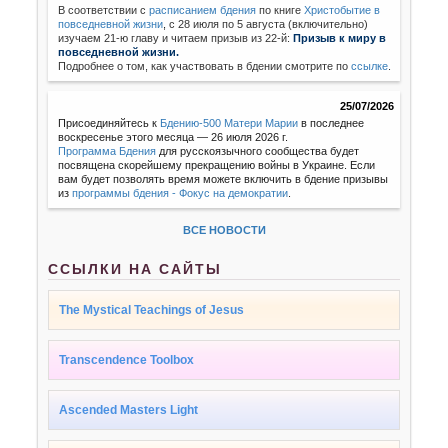
В соответствии с
расписанием бдения
по книге
Христобытие в
повседневной жизни
,
с 28 июля по 5 августа (включительно)
изучаем 21-ю главу и читаем призыв из 22-й:
Призыв к миру в
повседневной жизни.
Подробнее о том, как участвовать в бдении смотрите по
ссылке
.
25/07/2026
Присоединяйтесь к
Бдению-500 Матери Марии
в последнее
воскресенье этого месяца — 26 июля 2026 г.
Программа Бдения
для русскоязычного сообщества будет
посвящена скорейшему прекращению войны в Украине. Если
вам будет позволять время можете включить в бдение призывы
из
программы бдения - Фокус на демократии
.
ВСЕ НОВОСТИ
ССЫЛКИ НА САЙТЫ
The Mystical Teachings of Jesus
Transcendence Toolbox
Ascended Masters Light