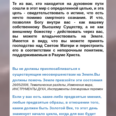
Те из вас, кто находится на духовном пути
сошли в этот мир с определенной целью, и эта
цель - свидетельствовать о истине, что есть
нечто помимо смертного сознания. И что,
позволяя Богу внутри вас - как вашему
собственному Высшему Существу, а не как
внешнему божеству - действовать через вас,
вы можете владычествовать на Земле.
Имеется в виду, что вы можете принять
господство над Светом Матери и перестроить
его в соответствии с непорочным понятием,
поддерживаемым в Разуме Христа.
Вы не должны приспосабливаться к
существующим несовершенствам на Земле.Вы
должны помочь Земле превзойти эти состояния
26/05/2006
,
Тематические разделы
,
Изменение мира
,
ИНСТРУМЕНТЫ ДУХА
,
Инструменты для мировых перемен
Если у вас есть какие-либо предвзятые мнения,
любые предвзятые образы, в отношении того,
каким должен быть Золотой Век, то этот день
знаменует начало цикла, когда для вас будет