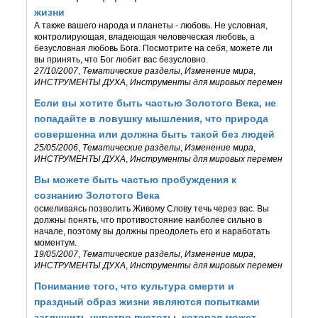
жизни
А также вашего народа и планеты - любовь. Не условная,
контролирующая, владеющая человеческая любовь, а
безусловная любовь Бога. Посмотрите на себя, можете ли
вы принять, что Бог любит вас безусловно.
27/10/2007
,
Тематические разделы
,
Изменение мира
,
ИНСТРУМЕНТЫ ДУХА
,
Инструменты для мировых перемен
Если вы хотите быть частью Золотого Века, не
попадайте в ловушку мышления, что природа
совершенна или должна быть такой без людей
25/05/2006
,
Тематические разделы
,
Изменение мира
,
ИНСТРУМЕНТЫ ДУХА
,
Инструменты для мировых перемен
Вы можете быть частью пробуждения к
сознанию Золотого Века
осмеливаясь позволить Живому Слову течь через вас. Вы
должны понять, что противостояние наиболее сильно в
начале, поэтому вы должны преодолеть его и наработать
моментум.
19/05/2007
,
Тематические разделы
,
Изменение мира
,
ИНСТРУМЕНТЫ ДУХА
,
Инструменты для мировых перемен
Понимание того, что культура смерти и
праздный образ жизни являются попытками
заглушить чувство пустоты, которая может