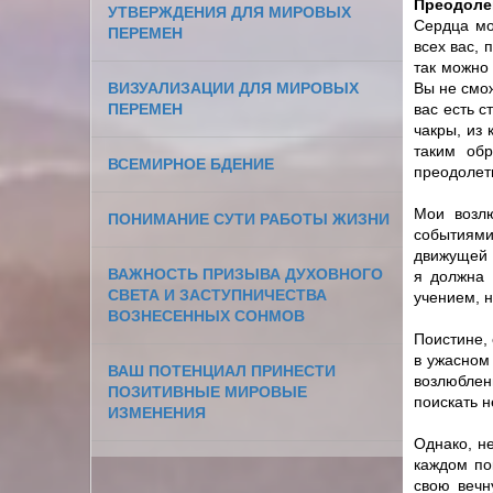
Преодоле
УТВЕРЖДЕНИЯ ДЛЯ МИРОВЫХ
Сердца мо
ПЕРЕМЕН
всех вас, 
так можно 
ВИЗУАЛИЗАЦИИ ДЛЯ МИРОВЫХ
Вы не смо
ПЕРЕМЕН
вас есть с
чакры, из 
таким обр
ВСЕМИРНОЕ БДЕНИЕ
преодолеть
Мои возлю
ПОНИМАНИЕ СУТИ РАБОТЫ ЖИЗНИ
событиями 
движущей 
ВАЖНОСТЬ ПРИЗЫВА ДУХОВНОГО
я должна 
СВЕТА И ЗАСТУПНИЧЕСТВА
учением, н
ВОЗНЕСЕННЫХ СОНМОВ
Поистине, 
в ужасном
ВАШ ПОТЕНЦИАЛ ПРИНЕСТИ
возлюблен
ПОЗИТИВНЫЕ МИРОВЫЕ
поискать н
ИЗМЕНЕНИЯ
Однако, не
каждом по
свою вечн