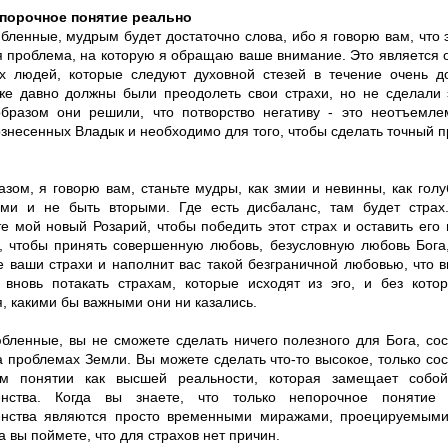
порочное понятие реально
бленные, мудрым будет достаточно слова, ибо я говорю вам, что 
 проблема, на которую я обращаю ваше внимание. Это является 
х людей, которые следуют духовной стезей в течение очень д
же давно должны были преодолеть свои страхи, но не сделали э
образом они решили, что потворство негативу - это неотъемле
знесенных Владык и необходимо для того, чтобы сделать точный п
азом, я говорю вам, станьте мудры, как змии и невинны, как гол
ми и не быть вторыми. Где есть дисбаланс, там будет страх
те мой новый Розарий, чтобы победить этот страх и оставить его
, чтобы принять совершенную любовь, безусловную любовь Бога,
се ваши страхи и наполнит вас такой безграничной любовью, что 
 вновь потакать страхам, которые исходят из эго, и без кото
, какими бы важными они ни казались.
бленные, вы не сможете сделать ничего полезного для Бога, со
а проблемах Земли. Вы можете сделать что-то высокое, только со
ом понятии как высшей реальности, которая замещает собо
енства. Когда вы знаете, что только непорочное понятие
нства являются просто временными миражами, проецируемыми
да вы поймете, что для страхов нет причин.