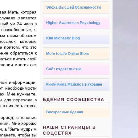
Эпоха Высшей Осознанности
вая Мать, которая
случаях является
Higher Awareness Psychology
ный ум 24 часа в
 возлюбленные, я
рых таким образом
Kim Michaels' Blog
ссылок, которые
 притом, что это
нне обратиться к
More to Life Online Store
аться питать свой
яжении многих лет
Сайт издательства
вной информации,
Книги Кима Майклса в Украине
Нет необходимости
ах. Мне нужны те,
БДЕНИЯ СООБЩЕСТВА
ы для перехода в
 в них есть страх.
Воскресные бдения
период, в течение
вания. Мне хорошо
НАШИ СТРАНИЦЫ В
и, а "быть мудрым
СОЦСЕТЯХ
планете, чтобы вы