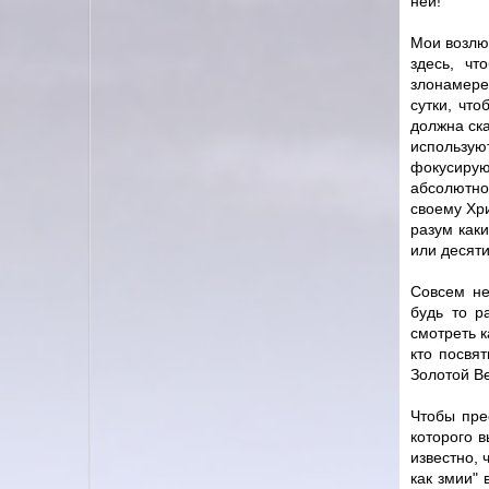
ней!
Мои возлю
здесь, чт
злонамере
сутки, чт
должна ска
использую
фокусирую
абсолютно
своему Хри
разум как
или десяти
Совсем не
будь то р
смотреть к
кто посвя
Золотой Ве
Чтобы пре
которого 
известно, 
как змии" 