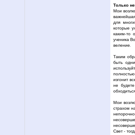
Только не
Мои возлю
важнейшая
для многи
которые у
каким-то 
ученика Во
веление.
Таким обр
быть одни
используй
полностью
изгонит в
не будете
обходиться
Мои возлю
страхом н
непорочн
несоверш
несоверше
Свет - тог