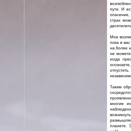
возлюблен
пути. И е
опасение, 
страх мож
десятилет
Мои возлю
пока в вас
на более н
не можете
когда пре
осознаете
отпустить
независим
Таким обр
сосредот
проявлени
многие из
наблюдени
возникнут
размышляя
планете. 