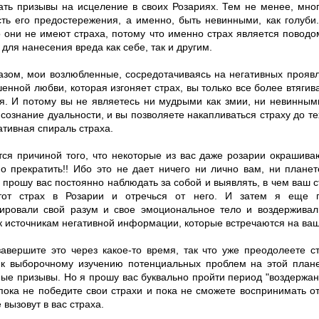
ать призывы на исцеление в своих Розариях. Тем не менее, мно
сть его предостережения, а именно, быть невинными, как голуби
о они не имеют страха, потому что именно страх является повод
 для нанесения вреда как себе, так и другим.
азом, мои возлюбленные, сосредотачиваясь на негативных прояв
енной любви, которая изгоняет страх, вы только все более втягив
я. И потому вы не являетесь ни мудрыми как змии, ни невинными
сознание дуальности, и вы позволяете накапливаться страху до тех
ативная спираль страха.
тся причиной того, что некоторые из вас даже розарии окрашива
о прекратить!! Ибо это не дает ничего ни лично вам, ни плане
 прошу вас постоянно наблюдать за собой и выявлять, в чем ваш с
этот страх в Розарии и отречься от него. И затем я еще 
ировали свой разум и свое эмоциональное тело и воздерживал
к источникам негативной информации, которые встречаются на ваш
завершите это через какое-то время, так что уже преодолеете с
 к выборочному изучению потенциальных проблем на этой плане
ные призывы. Но я прошу вас буквально пройти период "воздержан
 пока не победите свои страхи и пока не сможете воспринимать о
 вызовут в вас страха.