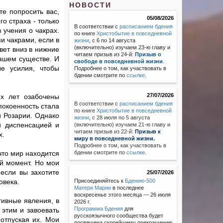
НОВОСТИ
те попросить вас,
05/08/2026
о страха - только
В соответствии с
расписанием бдения
 учения о чакрах.
по книге
Христобытие в повседневной
и чакрами, если в
жизни
, с 6 по 14 августа
(включительно) изучаем 23-ю главу и
вет вниз в нижние
читаем призыв из 24-й:
Призыв о
вашем существе. И
свободе в повседневной жизни
.
е усилия, чтобы
Подробнее о том, как участвовать в
бдении смотрите по
ссылке
.
27/07/2026
х лет озабочены
В соответствии с
расписанием бдения
покоенность стала
по книге
Христобытие в повседневной
и Розарии. Однако
жизни
,
с 28 июля по 5 августа
й диспенсацией и
(включительно) изучаем 21-ю главу и
читаем призыв из 22-й:
Призыв к
х.
миру в повседневной жизни.
Подробнее о том, как участвовать в
что мир находится
бдении смотрите по
ссылке
.
ой момент. Но мои
 если вы захотите
25/07/2026
овека.
Присоединяйтесь к
Бдению-500
Матери Марии
в последнее
воскресенье этого месяца — 26 июля
тивные явления, в
2026 г.
Программа Бдения
для
 этим и завоевать
русскоязычного сообщества будет
 отпуская их. Мои
посвящена скорейшему прекращению