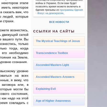
 некотором этапе
войны в Украине. Если вам будет
позволять время можете включить в
ы иметь некоторое
бдение призывы из
программы бдения
 сказать вам, что
- Фокус на демократии
.
го людей, которые
и страхи.
ВСЕ НОВОСТИ
ожете вознестись,
ССЫЛКИ НА САЙТЫ
ть движущей силой
е вашего пути. Вы
The Mystical Teachings of Jesus
ознестись, только
ько тогда, когда
о его необходимо
Transcendence Toolbox
стояния на Земле,
 уровню сознания.
Ascended Masters Light
 высокому уровню
оваться на всех
Ascended Masters Answers
нные, я вижу, что
 заговора или, в
которые могли бы
Explaining Evil
сового состояния,
 как надо на этой
Age of Higher Awareness
ремя совладать с