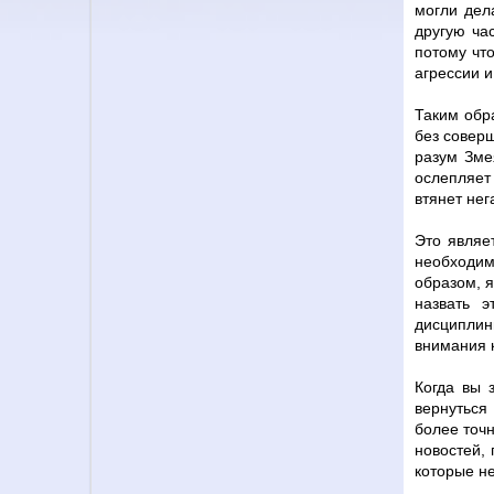
могли дел
другую ча
потому чт
агрессии и
Таким обр
без соверш
разум Зме
ослепляет 
втянет нег
Это являе
необходим
образом, я
назвать 
дисциплин
внимания 
Когда вы 
вернуться
более точ
новостей,
которые не