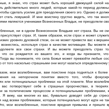
ные, я знаю, что страх может быть хорошей движущей силой на
сть действительно много людей, которые какой-то период должн
чтобы сделать усилие для преодоления своего эго. Однако я должна
ет стать ловушкой. И мне воистину грустно видеть, что так мно
иями являются учениками Вознесенных Владык, не преодолели сво
бленные, ни в одном Вознесенном Владыке нет страха. Вы не см
 присутствует страх. И, таким образом, если страх и может служи
изких уровнях духовной стези, он не может привести вас к вершин
 вознестись, используя страх в качестве мотивации. Вы можете в
одолеете все свои страхи. И вы можете преодолеть страх тол
, что он рождается из вашего эго, и когда вы признаете, чт
. Тогда вы понимаете, что сила Божья может превзойти любые со
о от того насколько страшными они могут казаться определенному
азом, мои возлюбленные, вам поистине пора подняться к более
очения на непорочном понятии вместо того, чтобы фокусир
ях или потенциальных проблемах на этой планете. Мои возлюбле
 вас потворствуют себе в страшных пророчествах, в теориях
и за политическим процессом и потенциальными проблемами, 
ь. Я вижу, как многие из вас, буквально доводят себя до стрес
 над всеми проблемами, которые потенциально могут идти не так
Это, мои возлюбленные, поистине вредная привычка и пришло в