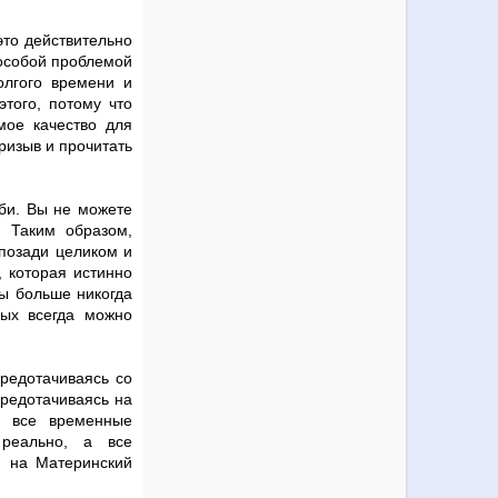
это действительно
особой проблемой
олгого времени и
того, потому что
мое качество для
ризыв и прочитать
уби. Вы не можете
. Таким образом,
 позади целиком и
 которая истинно
вы больше никогда
рых всегда можно
средотачиваясь со
средотачиваясь на
й все временные
 реально, а все
 на Материнский