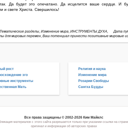
так. Да будет это опечатано. Да исцелится ваше сердце. И б
и и свете Христа. Свершилось!
Тематические разделы
,
Изменение мира
,
ИНСТРУМЕНТЫ ДУХА
,
Дата пуб
ы для мировых перемен
,
Ваш потенциал принести позитивные мировые и
ый рост
Религия и наука
осхождение эго
Изменение мира
овные инструменты
Розарии Свободы
ственная Мать
Сангха Будды
Все права защищены © 2002-2026 Ким Майклс
ликация материалов с этого сайта разрешается только при указании ссылки на страни
оригинал и информации об авторских правах