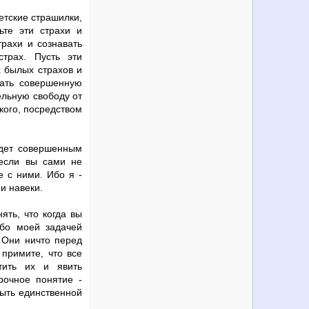
етские страшилки,
ьте эти страхи и
рахи и сознавать
трах. Пусть эти
х былых страхов и
вать совершенную
ельную свободу от
акого, посредством
удет совершенным
 если вы сами не
е с ними. Ибо я -
и навеки.
ять, что когда вы
Ибо моей задачей
 Они ничто перед
примите, что все
тить их и явить
рочное понятие -
быть единственной