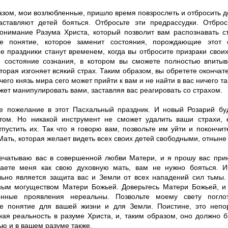
азом, мои возлюбленные, пришло время повзрослеть и отбросить д
аставляют детей бояться. Отбросьте эти предрассудки. Отброс
онимание Разума Христа, который позволит вам распознавать ст
е понятие, которое заменит состояния, порождающие этот с
е праздники станут временем, когда вы отбросите призраки свои
е состояние сознания, в котором вы сможете полностью впиты
торая изгоняет всякий страх. Таким образом, вы обретете окончат
 чего князь мира сего может прийти к вам и не найти в вас ничего т
жет манипулировать вами, заставляя вас реагировать со страхом.
е пожелание в этот Пасхальный праздник. И новый Розарий б
том. Но никакой инструмент не сможет удалить ваши страхи,
пустить их. Так что я говорю вам, позвольте им уйти и покончит
ть, которая желает видеть всех своих детей свободными, отныне 
печатываю вас в совершенной любви Матери, и я прошу вас прин
аете меня как свою духовную мать, вам не нужно бояться. 
льно является защита вас и Земли от всех нападений сил тьмы.
ным могуществом Матери Божьей. Доверьтесь Матери Божьей, и 
енные проявления нереальны. Позвольте моему свету погло
е понятие для вашей жизни и для Земли. Поистине, это непо
ная реальность в разуме Христа, и, таким образом, оно должно 
ью и в вашем разуме также.