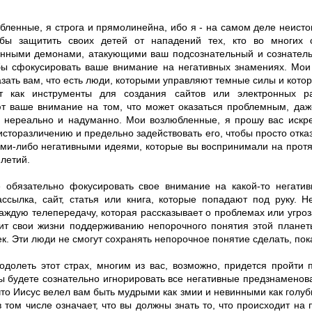
бленные, я строга и прямолинейна, ибо я - на самом деле неисто
обы защитить своих детей от нападений тех, кто во многих 
нными демонами, атакующими ваш подсознательный и сознатель
обы сфокусировать ваше внимание на негативных знамениях. Мои
зать вам, что есть люди, которыми управляют темные силы и кото
т как инструменты для создания сайтов или электронных ра
т ваше внимание на том, что может оказаться проблемным, даже
 нереально и надуманно. Мои возлюбленные, я прошу вас искре
сторазличению и предельно задействовать его, чтобы просто отказ
ими-либо негативными идеями, которые вы воспринимали на прот
летий.
 обязательно фокусировать свое внимание на какой-то негати
ассылка, сайт, статья или книга, которые попадают под руку. 
аждую телепередачу, которая рассказывает о проблемах или угроз
тит свои жизни поддерживанию непорочного понятия этой планет
к. Эти люди не смогут сохранять непорочное понятие сделать, пока
одолеть этот страх, многим из вас, возможно, придется пройти 
вы будете сознательно игнорировать все негативные предзнамено
что Иисус велел вам быть мудрыми как змии и невинными как голуб
в том числе означает, что вы должны знать то, что происходит на 