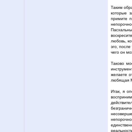
Таким обр
которые з
примите п
непорочно
Пасхальны
воскресит
любовь, ко
эго, после
чего он мо
Таково мо
инструмен
желаете от
любящая Ма
Итак, я о
восприним
действите
безгранич
несоверш
непорочно
единствен
реальност