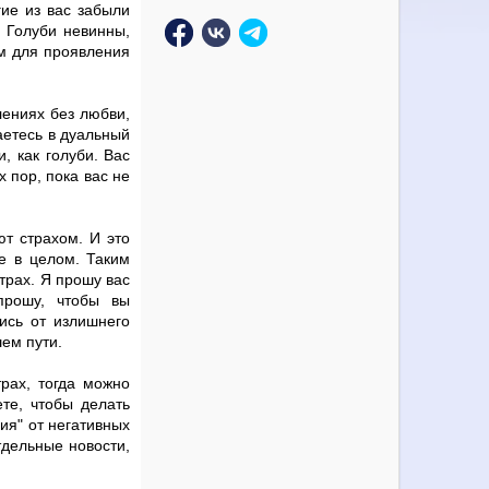
гие из вас забыли
. Голуби невинны,
ом для проявления
лениях без любви,
аетесь в дуальный
, как голуби. Вас
 пор, пока вас не
ют страхом. И это
те в целом. Таким
трах. Я прошу вас
прошу, чтобы вы
ись от излишнего
ем пути.
трах, тогда можно
те, чтобы делать
ия" от негативных
тдельные новости,