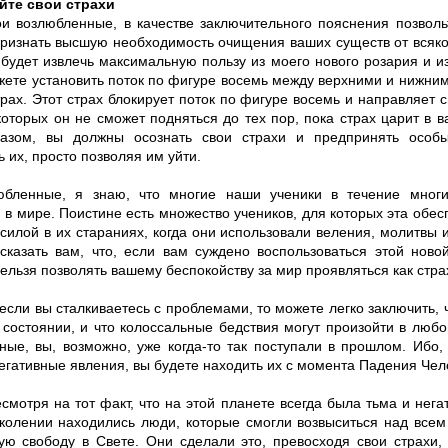
йте свои страхи
и возлюбленные, в качестве заключительного пояснения позволь
признать высшую необходимость очищения ваших существ от всяког
будет извлечь максимальную пользу из моего нового розария и из
жете установить поток по фигуре восемь между верхними и нижним
трах. Этот страх блокирует поток по фигуре восемь и направляет с
которых он не сможет подняться до тех пор, пока страх царит в 
азом, вы должны осознать свои страхи и предпринять особы
 их, просто позволяя им уйти.
бленные, я знаю, что многие наши ученики в течение многи
в мире. Поистине есть множество учеников, для которых эта обес
силой в их стараниях, когда они использовали веления, молитвы 
сказать вам, что, если вам суждено воспользоваться этой ново
ельзя позволять вашему беспокойству за мир проявляться как стра
если вы сталкиваетесь с проблемами, то можете легко заключить, 
 состоянии, и что колоссальные бедствия могут произойти в люб
ные, вы, возможно, уже когда-то так поступали в прошлом. Ибо,
егативные явления, вы будете находить их с момента Падения Чел
смотря на тот факт, что на этой планете всегда была тьма и нега
колении находились люди, которые смогли возвыситься над всем
ую свободу в Свете. Они сделали это, превосходя свои страхи,