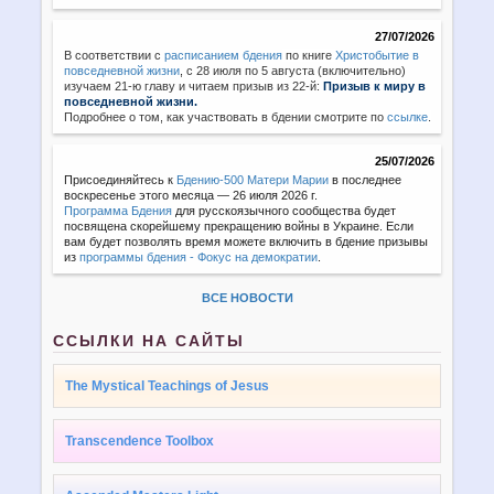
27/07/2026
В соответствии с
расписанием бдения
по книге
Христобытие в
повседневной жизни
,
с 28 июля по 5 августа (включительно)
изучаем 21-ю главу и читаем призыв из 22-й:
Призыв к миру в
повседневной жизни.
Подробнее о том, как участвовать в бдении смотрите по
ссылке
.
25/07/2026
Присоединяйтесь к
Бдению-500 Матери Марии
в последнее
воскресенье этого месяца — 26 июля 2026 г.
Программа Бдения
для русскоязычного сообщества будет
посвящена скорейшему прекращению войны в Украине. Если
вам будет позволять время можете включить в бдение призывы
из
программы бдения - Фокус на демократии
.
ВСЕ НОВОСТИ
ССЫЛКИ НА САЙТЫ
The Mystical Teachings of Jesus
Transcendence Toolbox