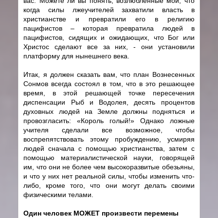
вас. Можете ли вы понять, возлюбленные мои, что
когда силы лжеучителей захватили власть в
христианстве и превратили его в религию
пацифистов – которая превратила людей в
пацифистов, сидящих и ожидающих, что Бог или
Христос сделают все за них, - они установили
платформу для нынешнего века.
Итак, я должен сказать вам, что план Вознесенных
Сонмов всегда состоял в том, что в это решающее
время, в этой решающей точке пересечения
диспенсации Рыб и Водолея, десять процентов
духовных людей на Земле должны подняться и
провозгласить: «Король голый!» Однако ложные
учителя сделали все возможное, чтобы
воспрепятствовать этому пробуждению, усмиряя
людей сначала с помощью христианства, затем с
помощью материалистической науки, говорящей
им, что они не более чем высокоразвитые обезьяны,
и что у них нет реальной силы, чтобы изменить что-
либо, кроме того, что они могут делать своими
физическими телами.
Один человек МОЖЕТ произвести перемены