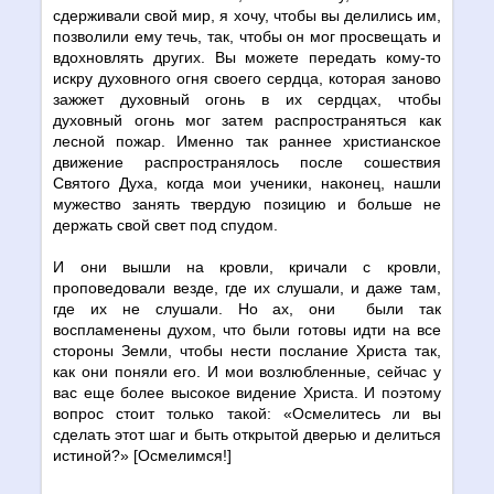
сдерживали свой мир, я хочу, чтобы вы делились им,
позволили ему течь, так, чтобы он мог просвещать и
вдохновлять других. Вы можете передать кому-то
искру духовного огня своего сердца, которая заново
зажжет духовный огонь в их сердцах, чтобы
духовный огонь мог затем распространяться как
лесной пожар. Именно так раннее христианское
движение распространялось после сошествия
Святого Духа, когда мои ученики, наконец, нашли
мужество занять твердую позицию и больше не
держать свой свет под спудом.
И они вышли на кровли, кричали с кровли,
проповедовали везде, где их слушали, и даже там,
где их не слушали. Но ах, они были так
воспламенены духом, что были готовы идти на все
стороны Земли, чтобы нести послание Христа так,
как они поняли его. И мои возлюбленные, сейчас у
вас еще более высокое видение Христа. И поэтому
вопрос стоит только такой: «Осмелитесь ли вы
сделать этот шаг и быть открытой дверью и делиться
истиной?» [Осмелимся!]