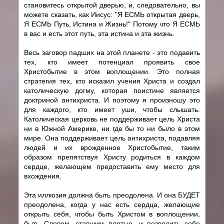
становитесь открытой дверью, и, следовательно, вы
можете сказать, как Иисус: "Я ЕСМЬ открытая дверь,
Я ЕСМЬ Путь, Истина и Жизнь!" Потому что Я ЕСМЬ
в вас и есть этот путь, эта истина и эта жизнь.
Весь заговор падших на этой планете - это подавить
тех, кто имеет потенциал проявить свое
Христобытие в этом воплощении. Это полная
стратегия тех, кто исказил учения Христа и создал
католическую догму, которая поистине является
доктриной антихриста. И поэтому я произношу это
для каждого, кто имеет уши, чтобы слышать.
Католическая церковь не поддерживает цель Христа
ни в Южной Америке, ни где бы то ни было в этом
мире. Она поддерживает цель антихриста, подавляя
людей и их врожденное Христобытие, таким
образом препятствуя Христу родиться в каждом
сердце, желающем предоставить ему место для
вхождения.
Эта иллюзия должна быть преодолена. И она БУДЕТ
преодолена, когда у нас есть сердца, желающие
открыть себя, чтобы быть Христом в воплощении,
быть Словом, ставшим плотью, и позволить себе