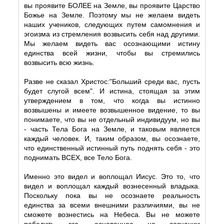
вы проявите БОЛЕЕ на Земле, вы проявите Царство
Божье на Земле. Поэтому мы не желаем видеть
наших учеников, следующих путем самомнения и
эгоизма из стремления возвысить себя над другими.
Мы желаем видеть вас осознающими истину
единства всей жизни, чтобы вы стремились
возвысить всю жизнь.
Разве не сказал Христос:"Больший среди вас, пусть
будет слугой всем". И истина, стоящая за этим
утверждением в том, что когда вы истинно
возвышены и имеете возвышенное видение, то вы
понимаете, что вы не отдельный индивидуум, но вы
- часть Тела Бога на Земле, и таковым является
каждый человек. И, таким образом, вы осознаете,
что единственный истинный путь поднять себя - это
поднимать ВСЕХ, все Тело Бога.
Именно это видел и воплощал Иисус. Это то, что
видел и воплощал каждый вознесенный владыка.
Поскольку пока вы не осознаете реальность
единства за всеми внешними различиями, вы не
сможете вознестись на Небеса. Вы не можете
победить эго, основанное на сознании