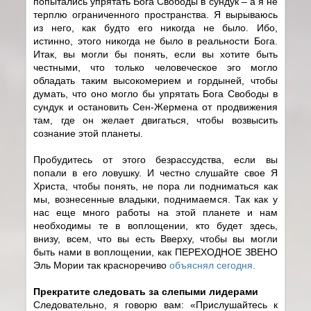
попытались упрятать Бога Свободы в сундук – а я не
терплю ограниченного пространства. Я вырываюсь
из него, как будто его никогда не было. Ибо,
истинно, этого никогда не было в реальности Бога.
Итак, вы могли бы понять, если вы хотите быть
честными, что только человеческое эго могло
обладать таким высокомерием и гордыней, чтобы
думать, что оно могло бы упрятать Бога Свободы в
сундук и остановить Сен-Жермена от продвижения
там, где он желает двигаться, чтобы возвысить
сознание этой планеты.
Пробудитесь от этого безрассудства, если вы
попали в его ловушку. И честно слушайте свое Я
Христа, чтобы понять, не пора ли подниматься как
мы, вознесенные владыки, поднимаемся. Так как у
нас еще много работы на этой планете и нам
необходимы те в воплощении, кто будет здесь,
внизу, всем, что вы есть Вверху, чтобы вы могли
быть нами в воплощении, как ПЕРЕХОДНОЕ ЗВЕНО
Эль Мории так красноречиво
объяснял сегодня.
Прекратите следовать за слепыми лидерами
Следовательно, я говорю вам: «Прислушайтесь к