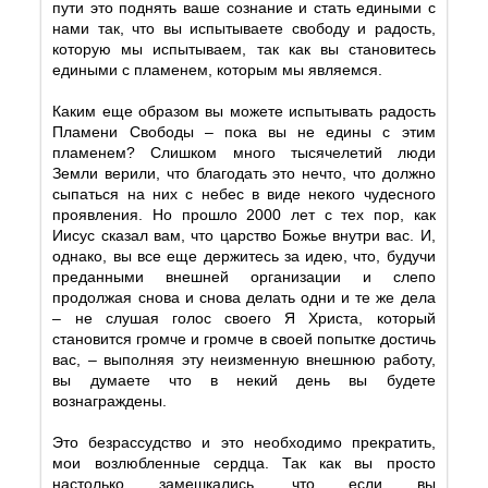
пути это поднять ваше сознание и стать едиными с
нами так, что вы испытываете свободу и радость,
которую мы испытываем, так как вы становитесь
едиными с пламенем, которым мы являемся.
Каким еще образом вы можете испытывать радость
Пламени Свободы – пока вы не едины с этим
пламенем? Слишком много тысячелетий люди
Земли верили, что благодать это нечто, что должно
сыпаться на них с небес в виде некого чудесного
проявления. Но прошло 2000 лет с тех пор, как
Иисус сказал вам, что царство Божье внутри вас. И,
однако, вы все еще держитесь за идею, что, будучи
преданными внешней организации и слепо
продолжая снова и снова делать одни и те же дела
– не слушая голос своего Я Христа, который
становится громче и громче в своей попытке достичь
вас, – выполняя эту неизменную внешнюю работу,
вы думаете что в некий день вы будете
вознаграждены.
Это безрассудство и это необходимо прекратить,
мои возлюбленные сердца. Так как вы просто
настолько замешкались, что если вы