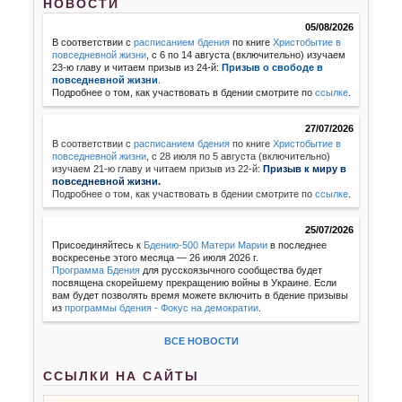
НОВОСТИ
05/08/2026
В соответствии с
расписанием бдения
по книге
Христобытие в
повседневной жизни
, с 6 по 14 августа (включительно) изучаем
23-ю главу и читаем призыв из 24-й:
Призыв о свободе в
повседневной жизни
.
Подробнее о том, как участвовать в бдении смотрите по
ссылке
.
27/07/2026
В соответствии с
расписанием бдения
по книге
Христобытие в
повседневной жизни
,
с 28 июля по 5 августа (включительно)
изучаем 21-ю главу и читаем призыв из 22-й:
Призыв к миру в
повседневной жизни.
Подробнее о том, как участвовать в бдении смотрите по
ссылке
.
25/07/2026
Присоединяйтесь к
Бдению-500 Матери Марии
в последнее
воскресенье этого месяца — 26 июля 2026 г.
Программа Бдения
для русскоязычного сообщества будет
посвящена скорейшему прекращению войны в Украине. Если
вам будет позволять время можете включить в бдение призывы
из
программы бдения - Фокус на демократии
.
ВСЕ НОВОСТИ
ССЫЛКИ НА САЙТЫ