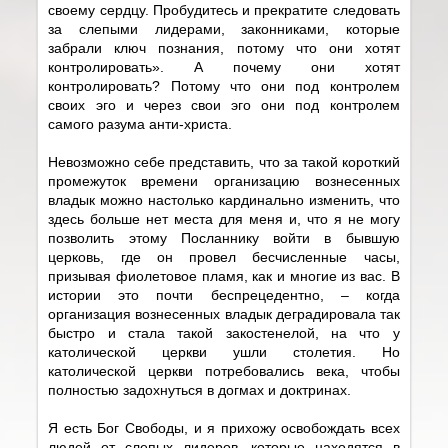
своему сердцу. Пробудитесь и прекратите следовать
за слепыми лидерами, законниками, которые
забрали ключ познания, потому что они хотят
контролировать». А почему они хотят
контролировать? Потому что они под контролем
своих эго и через свои эго они под контролем
самого разума анти-христа.
Невозможно себе представить, что за такой короткий
промежуток времени организацию вознесенных
владык можно настолько кардинально изменить, что
здесь больше нет места для меня и, что я не могу
позволить этому Посланнику войти в бывшую
церковь, где он провел бесчисленные часы,
призывая фиолетовое пламя, как и многие из вас. В
истории это почти беспрецедентно, – когда
организация вознесенных владык деградировала так
быстро и стала такой закостенелой, на что у
католической церкви ушли столетия. Но
католической церкви потребовались века, чтобы
полностью задохнуться в догмах и доктринах.
Я есть Бог Свободы, и я прихожу освобождать всех
людей от слепых лидеров, которые находятся в