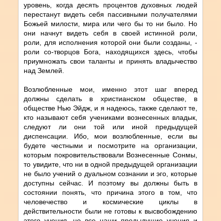
уровень, когда десять процентов духовных людей
перестанут видеть себя пассивными получателями
Божьей милости, мира или чего бы то ни было. Но
они начнут видеть себя в своей истинной роли,
роли, для исполнения которой они были созданы, -
роли со-творцов Бога, находящихся здесь, чтобы
приумножать свои таланты и принять владычество
над Землей.
Возлюбленные мои, именно этот шаг вперед
должны сделать в христианском обществе, в
обществе Нью Эйдж, и я надеюсь, также сделают те,
кто называют себя учениками вознесенных владык,
следуют ли они той или иной предыдущей
диспенсации. Ибо, мои возлюбленные, если вы
будете честными и посмотрите на организации,
которым покровительствовали Вознесенные Сонмы,
то увидите, что ни в одной предыдущей организации
не было учений о дуальном сознании и эго, которые
доступны сейчас. И поэтому вы должны быть в
состоянии понять, что причина этого в том, что
человечество и космические циклы в
действительности были не готовы к высвобождению
этого учения, но все наши предыдущие учения и