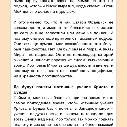
было сфокусировать здесь на Земле. И это тот
подход, который Иисус выразил, когда сказал: «Отец
Мой доныне делает, и я делаю».
И это именно то, что я как Святой Франциск не
совсем понял, и именно это большинство христиан
до сего дня не воплотили или даже не поняли. И
поэтому они все еще применяют пассивный подход.
Они все еще думают, мои возлюбленные, что Иисус
был пацифистом. Нет. Он был Князем Мира. А Князь
Мира - не пацифист. Он и не полководец, который
выходит и наносит поражение силам, вызывающим
войну. Ибо Князь Мира выше дуальности и вне ее, и
поэтому он не впадает ни в крайность пацифизма,
ни в крайность противоборства.
Да будут поняты истинные учения Христа и
Будды
Поймите, мои возлюбленные, пришло время, и это
самое подходящее время, чтобы истинные учения
Христа и Будды были поняты в Западном мире –
учения о дуальности и вашем потенциале для
возвышения над ней. Ибо только так можно поднять
планету и сознание человечества на более высокий