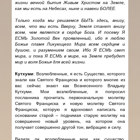
жизни вечной бытия Живым Христом на Земле,
как мы есть на Небесах, ныне и навеки БОЛЕЕ.
Только когда мы решаемся БЫТЬ здесь, внизу,
всем, что мы есть Вверху, Земля станет внизу
всем, чем является в сердце Бога. И посему Я
ЕСМЬ Золотой Век проявленный, ибо я люблю
Божье пламя Ликующего Мира всем сердцем и
душою, и разумением своим. Ибо Я ЕСМЬ свет
мира, и пока Я ЕСМЬ в мире, на Земле пребудет
мир и воля Божья для всей жизни.
Кутхуми
: Возлюбленные, я есть Существо, которого
знали как Святого Франциска и которого многие из
вас сейчас знают как Вознесенного Владыку
Кутхуми. Мои возлюбленные, я попросил
посланника прочитать первоначальную молитву
Святого Франциска и новую молитву Святого
Франциска, которую я вдохновил написать на
основании старой – поднимая старую молитву на
совершенно новый уровень, на котором она
получает совершенно другой тон, вибрацию и силу.
Видите ли, возлюбленные мои, как существо,