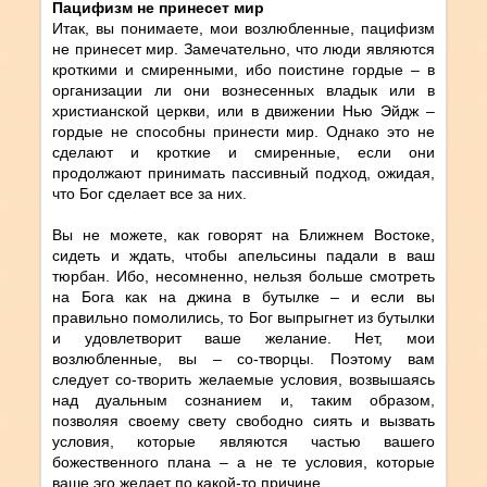
Пацифизм не принесет мир
Итак, вы понимаете, мои возлюбленные, пацифизм
не принесет мир. Замечательно, что люди являются
кроткими и смиренными, ибо поистине гордые – в
организации ли они вознесенных владык или в
христианской церкви, или в движении Нью Эйдж –
гордые не способны принести мир. Однако это не
сделают и кроткие и смиренные, если они
продолжают принимать пассивный подход, ожидая,
что Бог сделает все за них.
Вы не можете, как говорят на Ближнем Востоке,
сидеть и ждать, чтобы апельсины падали в ваш
тюрбан. Ибо, несомненно, нельзя больше смотреть
на Бога как на джина в бутылке – и если вы
правильно помолились, то Бог выпрыгнет из бутылки
и удовлетворит ваше желание. Нет, мои
возлюбленные, вы – со-творцы. Поэтому вам
следует со-творить желаемые условия, возвышаясь
над дуальным сознанием и, таким образом,
позволяя своему свету свободно сиять и вызвать
условия, которые являются частью вашего
божественного плана – а не те условия, которые
ваше эго желает по какой-то причине.