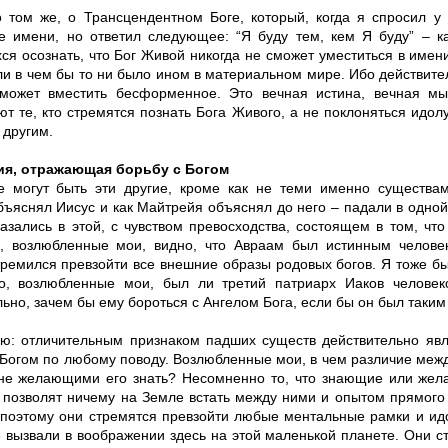
о том же, о Трансцендентном Боге, который, когда я спросил у
е имени, но ответил следующее: “Я буду тем, кем Я буду” – к
я осознать, что Бог Живой никогда не сможет уместиться в имени
ли в чем бы то ни было ином в материальном мире. Ибо действите
ожет вместить бесформенное. Это вечная истина, вечная мы
т те, кто стремятся познать Бога Живого, а не поклоняться идол
 другим.
ия, отражающая борьбу с Богом
 могут быть эти другие, кроме как не теми именно существам
бъяснял Иисус и как Майтрейя объяснял до него – падали в одной
казались в этой, с чувством превосходства, состоящем в том, чт
к, возлюбленные мои, видно, что Авраам был истинным челове
тремился превзойти все внешние образы родовых богов. Я тоже б
о, возлюбленные мои, был ли третий патриарх Иаков челове
ьно, зачем бы ему бороться с Ангелом Бога, если бы он был таки
рю: отличительным признаком падших существ действительно явл
 Богом по любому поводу. Возлюбленные мои, в чем различие ме
не желающими его знать? Несомненно то, что знающие или жел
 позволят ничему на Земле встать между ними и опытом прямого
поэтому они стремятся превзойти любые ментальные рамки и идо
е вызвали в воображении здесь на этой маленькой планете. Они с