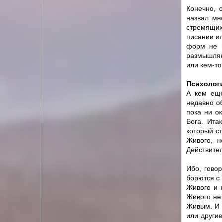
Конечно, 
назвал мн
стремящихс
писании и
форм не м
размышляю
или кем-то
Психолог
А кем еще
недавно о
пока ни о
Бога. Ита
который с
Живого, н
Действител
Ибо, гово
борются с
Живого и 
Живого не
Живым. И 
или други