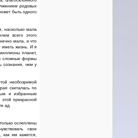
а, благосклонного
олжением родовых
может быть одного
м, насколько мала
елем всего этого
нечно мала, и что
 иметь жизнь. И я
миллионы планет,
 и сложные формы
ь сознания, чем у
этой необозримой
рая скиталась по
мым и избранным
 этой прекрасной
е ад.
столько ослеплены
вствовать свое
, как им кажется,