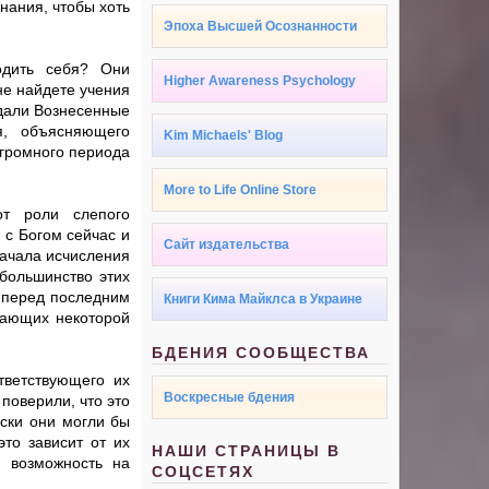
нания, чтобы хоть
Эпоха Высшей Осознанности
одить себя? Они
Higher Awareness Psychology
не найдете учения
едали Вознесенные
я, объясняющего
Kim Michaels' Blog
огромного периода
More to Life Online Store
от роли слепого
 с Богом сейчас и
Сайт издательства
начала исчисления
большинство этих
т перед последним
Книги Кима Майклса в Украине
дающих некоторой
БДЕНИЯ СООБЩЕСТВА
тветствующего их
Воскресные бдения
поверили, что это
ески они могли бы
это зависит от их
НАШИ СТРАНИЦЫ В
ю возможность на
СОЦСЕТЯХ