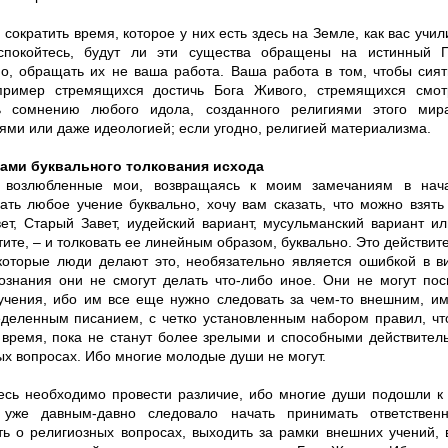
сократить время, которое у них есть здесь на Земле, как вас учил
спокойтесь, будут ли эти существа обращены на истинный П
о, обращать их не ваша работа. Ваша работа в том, чтобы сият
пример стремящихся достичь Бога Живого, стремящихся смот
ь сомнению любого идола, созданного религиями этого мира
ми или даже идеологией; если угодно, религией материализма.
ами буквального толкования исхода
, возлюбленные мои, возвращаясь к моим замечаниям в на
ать любое учение буквально, хочу вам сказать, что можно взят
ет, Старый Завет, иудейский вариант, мусульманский вариант и
тите, – и толковать ее линейным образом, буквально. Это действит
екоторые люди делают это, необязательно является ошибкой в ви
ознания они не смогут делать что-либо иное. Они не могут пос
учения, ибо им все еще нужно следовать за чем-то внешним, им
еделенным писанием, с четко установленным набором правил, чт
 время, пока не станут более зрелыми и способными действител
ых вопросах. Ибо многие молодые души не могут.
есь необходимо провести различие, ибо многие души подошли к 
 уже давным-давно следовало начать принимать ответствен
ь о религиозных вопросах, выходить за рамки внешних учений, 