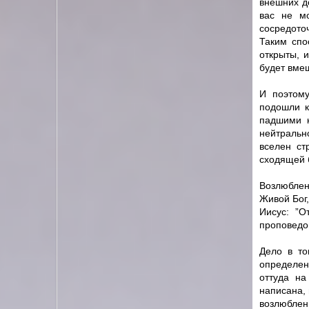
внешних д
вас не м
сосредоточ
Таким спо
открыты, 
будет вмеш
И поэтому
подошли к
падшими к
нейтральн
вселен ст
сходящей б
Возлюбленн
Живой Бог,
Иисус: ”О
проповедов
Дело в то
определен
оттуда на
написана, 
возлюбленн