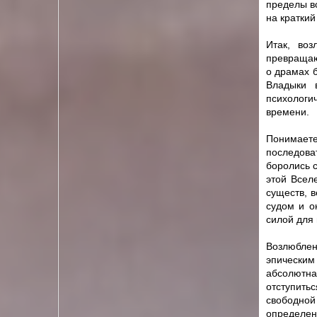
пределы вс
на краткий
Итак, во
превращаю
о драмах б
Владыки 
психологи
времени.
Понимает
последова
боролись 
этой Всел
существ, 
судом и о
силой для
Возлюблен
эпическим 
абсолютна
отступить
свободной
определен