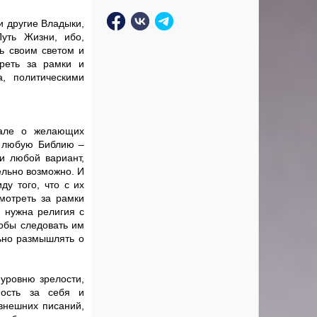
и другие Владыки,
уть Жизни, ибо,
ь своим светом и
реть за рамки и
, политическими
чале о желающих
ь любую Библию –
ли любой вариант,
ельно возможно. И
ду того, что с их
мотреть за рамки
 нужна религия с
обы следовать им
ьно размышлять о
уровню зрелости,
ность за себя и
внешних писаний,