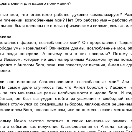
крыть ключи для вашего понимания?
ные мои, что египетское рабство духовно символизирует? Раз
м пленении, возлюбленные мои? Нет. Это рабство ума – рабство 
ильтяне были пленены не столько физическими силами, сколько ил
акова
дставляет фараон, возлюбленные мои? Он представляет Падши
ободы умы израильтян? Эпические драмы, возлюбленные мои, эп
эти люди поверили. А почему они в них поверили? Потому ч
м Иаковом, который не шел начертанным Авраамом путем поис
оролся с Ангелом Бога, пока, как повествуют писания, Ангел не сд
ление.
ли оно истинным благословлением, возлюбленные мои? Или 
На самом деле случилось так, что Ангел боролся с Иаковом, 
ь за его ментальные рамки необходимости в идоле Бога. И ког
биться, он был вынужден отойти из уважения к свободной во
Иаков столкнулся со следующим выбором, являющимся решением,
ставителем Бога, посланным вам, или останетесь в своих менталь
кольку Иаков захотел остаться в своих ментальных рамках, 
л это событие как получение благословления от Ангела, которы