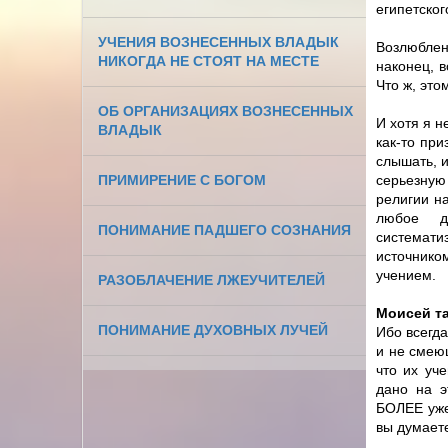
египетског
УЧЕНИЯ ВОЗНЕСЕННЫХ ВЛАДЫК
Возлюблен
НИКОГДА НЕ СТОЯТ НА МЕСТЕ
наконец, 
Что ж, это
ОБ ОРГАНИЗАЦИЯХ ВОЗНЕСЕННЫХ
И хотя я н
ВЛАДЫК
как-то при
слышать, и
ПРИМИРЕНИЕ С БОГОМ
серьезную 
религии на
любое д
ПОНИМАНИЕ ПАДШЕГО СОЗНАНИЯ
системат
источнико
учением.
РАЗОБЛАЧЕНИЕ ЛЖЕУЧИТЕЛЕЙ
Моисей т
ПОНИМАНИЕ ДУХОВНЫХ ЛУЧЕЙ
Ибо всегд
и не смею
что их уч
дано на э
БОЛЕЕ уже
вы думает