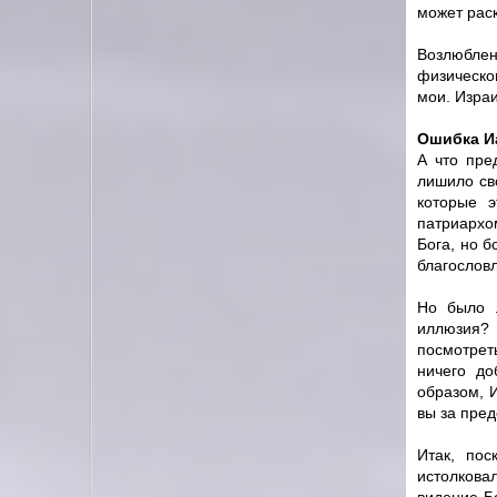
может рас
Возлюблен
физическо
мои. Изра
Ошибка И
А что пре
лишило св
которые 
патриархо
Бога, но б
благослов
Но было 
иллюзия? 
посмотрет
ничего до
образом, 
вы за пред
Итак, пос
истолкова