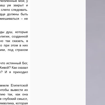
злюбленные мои, у
ваш ум закрыт и
 слепо следовать.
рдце должны быть
вмешиваться – не
рды душ, которые
лигии, созданной
о так сказать, в
но при этом в них
мки, под страхом
что истинный Бог,
Живой? Как сказал
ся? И я приходил
земле Египетской
чтобы вывести их
ию так, как она
е глубокий смысл,
имволика, которая