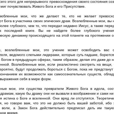
его этого для непрерывного превосхождения своего состояния соз
 миг почувствовать Живого Бога и его Присутствие.
злюбленные мои, что же делают те, кто не желает превосх
т Бога в участника своих эпических драм. Возлюбленные мои, вы 
олее глубокого, чем то, что передал недавно Иисус, а также пер
в последней книге. Вы не найдете более глубокого учени
ческую динамику происходящего на этой планете на протяжении 
е, возлюбленные мои, это учение может освободить вас 
теля, ведомого слепыми лидерами, которые суть падшие, борются
с Богом в предыдущих сферах, таким образом, делая это даже до 
енной. Возлюбленные мои, если реалистично смотреть на вещи, 
вероятно, будут продолжать бороться с Богом, пока не предстану
кончанием их возможности как самосознательных существ, обла
 выражения себя в мире форм.
ные мои, эти существа превратили Живого Бога в идола, соо
драмам, какую бы драму они ни вызвали в воображении и сами ни 
я истина о Боге и вселенной. Они вряд ли отступятся. Теоретич
ся, но говорю вам, что это не должно быть вашей заботой, ибо 
 воли, а Закон Бога действительно предписал дать им таку
ное время.