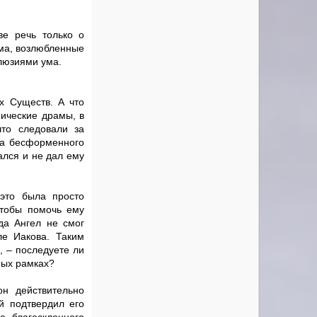
ве речь только о
ума, возлюбленные
люзиями ума.
х Существ. А что
ические драмы, в
то следовали за
ка бесформенного
ался и не дал ему
это была просто
чтобы помочь ему
да Ангел не смог
ле Иакова. Таким
 – последуете ли
ных рамках?
он действительно
й подтвердил его