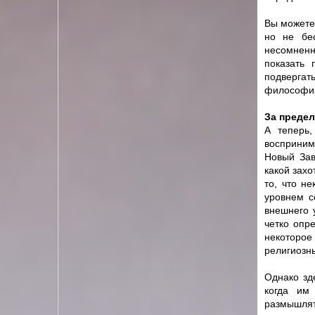
Вы можете 
но не бе
несомненн
показать 
подвергат
философия
За предел
А теперь
восприним
Новый Зав
какой захо
то, что н
уровнем с
внешнего 
четко опр
некоторое
религиозн
Однако зд
когда им
размышлят