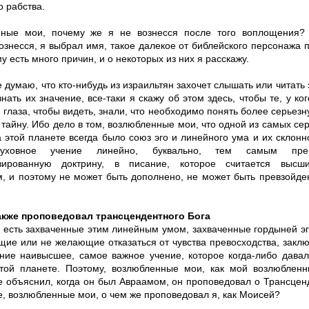
о рабства.
ные мои, почему же я не вознесся после того воплощения? 
вознесся, я выбрал имя, такое далекое от библейского персонажа
му есть много причин, и о некоторых из них я расскажу.
е думаю, что кто-нибудь из израильтян захочет слышать или читать 
знать их значение, все-таки я скажу об этом здесь, чтобы те, у ко
 глаза, чтобы видеть, знали, что необходимо понять более серьезн
тайну. Ибо дело в том, возлюбленные мои, что одной из самых се
 этой планете всегда было союз эго и линейного ума и их склонн
уховное учение линейно, буквально, тем самым пр
изированную доктрину, в писание, которое считается высш
м, и поэтому не может быть дополнено, не может быть превзойд
акже проповедовал трансцендентного Бога
а есть захваченные этим линейным умом, захваченные гордыней эг
щие или не желающие отказаться от чувства превосходства, закл
ение наивысшее, самое важное учение, которое когда-либо дава
той планете. Поэтому, возлюбленные мои, как мой возлюблен
 объяснил, когда он был Авраамом, он проповедовал о Трансцен
е, возлюбленные мои, о чем же проповедовал я, как Моисей?