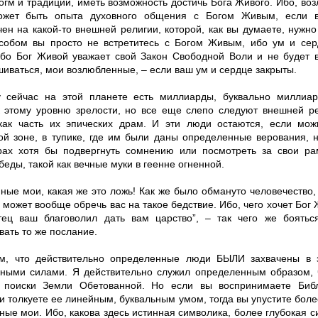
огм и традиций, иметь возможность достичь Бога Живого. Ибо, во
ожет быть опыта духовного общения с Богом Живым, если 
ен на какой-то внешней религии, которой, как вы думаете, нужно
собом вы просто не встретитесь с Богом Живым, ибо ум и се
ибо Бог Живой уважает свой Закон Свободной Воли и не будет 
иваться, мои возлюбленные, – если ваш ум и сердце закрыты.
 сейчас на этой планете есть миллиарды, буквально миллиа
 этому уровню зрелости, но все еще слепо следуют внешней ре
ак часть их эпических драм. И эти люди остаются, если можн
ой зоне, в тупике, где им были даны определенные верования, 
рах хотя бы подвергнуть сомнению или посмотреть за свои ра
еды, такой как вечные муки в геенне огненной.
ые мои, какая же это ложь! Как же было обмануто человечество, 
 может вообще обречь вас на такое бедствие. Ибо, чего хочет Бог 
тец ваш благоволил дать вам царство”, – так чего же боять
ать то же послание.
м, что действительно определенные люди БЫЛИ захвачены в 
ными силами. Я действительно служил определенным образом, 
 поиски Земли Обетованной. Но если вы воспринимаете Библ
и толкуете ее линейным, буквальным умом, тогда вы упустите боле
ые мои. Ибо, какова здесь истинная символика, более глубокая с