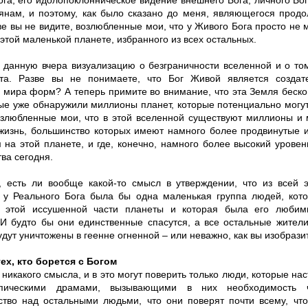
га, его идолопоклонническое видение внешнего Бога, личного Бог
тянам, и поэтому, как было сказано до меня, являющегося прод
ве вы не видите, возлюбленные мои, что у Живого Бога просто не 
этой маленькой планете, избранного из всех остальных.
 данную вчера визуализацию о безграничности вселенной и о то
та. Разве вы не понимаете, что Бог Живой является создат
 мира форм? А теперь примите во внимание, что эта Земля беско
ые уже обнаружили миллионы планет, которые потенциально могут
озлюбленные мои, что в этой вселенной существуют миллионы и 
изнь, большинство которых имеют намного более продвинутые
 на этой планете, и где, конечно, намного более высокий уровен
ва сегодня.
, есть ли вообще какой-то смысл в утверждении, что из всей 
 у Реального Бога была бы одна маленькая группа людей, кото
в этой иссушенной части планеты и которая была его люби
И будто бы они единственные спасутся, а все остальные жители
дут уничтожены в геенне огненной – или неважно, как вы изобразит
ех, кто борется с Богом
 никакого смысла, и в это могут поверить только люди, которые на
пическими драмами, вызывающими в них необходимость чу
ство над остальными людьми, что они поверят почти всему, что