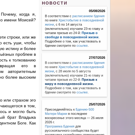
НОВОСТИ
05/08/2026
Почему, когда я,
В соответствии с
расписанием бдения
 по имени Моисей?
по книге
Христобытие в повседневной
жизни
, с 6 по 14 августа
(включительно) изучаем 23-ю главу и
читаем призыв из 24-й:
Призыв о
эти строки, или же
свободе в повседневной жизни
.
Подробнее о том, как участвовать в
го есть уши, чтобы
бдении смотрите по
ссылке
.
ую истину и более
рьёзных проблем в
27/07/2026
ость к толкованию
В соответствии с
расписанием бдения
евращая его в
по книге
Христобытие в повседневной
им авторитетным
жизни
,
с 28 июля по 5 августа
(включительно) изучаем 21-ю главу и
ено более высоким
читаем призыв из 22-й:
Призыв к
миру в повседневной жизни.
Подробнее о том, как участвовать в
бдении смотрите по
ссылке
.
о или страхом эго
25/07/2026
ючающегося в том,
Присоединяйтесь к
Бдению-500
лось и могло быть
Матери Марии
в последнее
ный брат Владыка
воскресенье этого месяца — 26 июля
2026 г.
дентном Боге. Как
Программа Бдения
для
русскоязычного сообщества будет
посвящена скорейшему прекращению