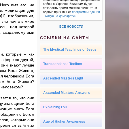
войны в Украине. Если вам будет
 Него имя его, не
позволять время можете включить в
ак медитация для
бдение призывы из
программы бдения
[1], изображении,
- Фокус на демократии
.
льно ничто в мире
сль, над которой
ВСЕ НОВОСТИ
у, созданному ими
ССЫЛКИ НА САЙТЫ
The Mystical Teachings of Jesus
и, которые – как
 сфере за другой,
Transcendence Toolbox
о они знают лучше
ком Бога Живого,
ыл человеком Бога
Ascended Masters Light
ком Бога Живого?
м человеком?
Ascended Masters Answers
яется то, что они
жду знающими Бога
Explaining Evil
ающие знать Бога
 общения с Богом
лов, которых они
Age of Higher Awareness
тремятся выйти за