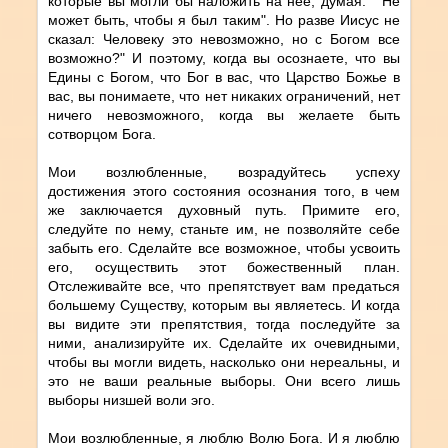
которые вы могли бы наложить на нее, думая: " Не
может быть, чтобы я был таким". Но разве Иисус не
сказал: Человеку это невозможно, но с Богом все
возможно?" И поэтому, когда вы осознаете, что вы
Едины с Богом, что Бог в вас, что Царство Божье в
вас, вы понимаете, что нет никаких ограничений, нет
ничего невозможного, когда вы желаете быть
cотворцом Бога.
Мои возлюбленные, возрадуйтесь успеху
достижения этого состояния осознания того, в чем
же заключается духовный путь. Примите его,
следуйте по нему, станьте им, не позволяйте себе
забыть его. Сделайте все возможное, чтобы усвоить
его, осуществить этот божественный план.
Отслеживайте все, что препятствует вам предаться
большему Существу, которым вы являетесь. И когда
вы видите эти препятствия, тогда последуйте за
ними, анализируйте их. Сделайте их очевидными,
чтобы вы могли видеть, насколько они нереальны, и
это не ваши реальные выборы. Они всего лишь
выборы низшей воли эго.
Мои возлюбленные, я люблю Волю Бога. И я люблю