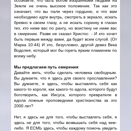
осознаете, что быть Богом избранными людьми на
Земле не очень высокое положение. Так как это
означает, что вы пали через гордыню, и что вам
необходимо идти внутрь, смотреть в зеркало, искать
бревно в своем глазу, а не искать соринку в глазах
тех, кто ниже вас по рангу, но воистину не ниже вас
в смирении. Разве не сказал Христос: - И кто хочет
быть первым между вами, да будет всем слугой. (От
Марка 10:44) И это, безусловно, другой девиз Века
Водолея, который мог бы гореть ярким пламенем по
всему небу.
Мы предлагаем путь смирения
Давайте жить, чтобы сделать человека свободным.
Вы думаете, что я здесь для своего прославления?
Вы думаете, я здесь, чтобы выставлять себя как
какого-то короля, как какого-то идола, которого будут
боготворить, как Иисуса, которого превратили в
идола ложные проповедники христианства за это
2000 лет?
Нет, я здесь не для того, чтобы выставлять себя, я
здесь не для того, чтобы возвышать себя над кем-
либо. Я ЕСМЬ здесь, чтобы каждому помочь увидеть