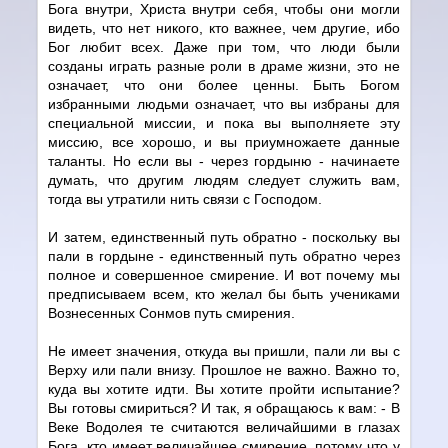
Бога внутри, Христа внутри себя, чтобы они могли
видеть, что нет никого, кто важнее, чем другие, ибо
Бог любит всех. Даже при том, что люди были
созданы играть разные роли в драме жизни, это не
означает, что они более ценны. Быть Богом
избранными людьми означает, что вы избраны для
специальной миссии, и пока вы выполняете эту
миссию, все хорошо, и вы приумножаете данные
таланты. Но если вы - через гордыню - начинаете
думать, что другим людям следует служить вам,
тогда вы утратили нить связи с Господом.
И затем, единственный путь обратно - поскольку вы
пали в гордыне - единственный путь обратно через
полное и совершенное смирение. И вот почему мы
предписываем всем, кто желал бы быть учениками
Вознесенных Сонмов путь смирения.
Не имеет значения, откуда вы пришли, пали ли вы с
Верху или пали внизу. Прошлое не важно. Важно то,
куда вы хотите идти. Вы хотите пройти испытание?
Вы готовы смириться? И так, я обращаюсь к вам: - В
Веке Водолея те считаются величайшими в глазах
Бога, кто имеет величайшее смирение, потому что у