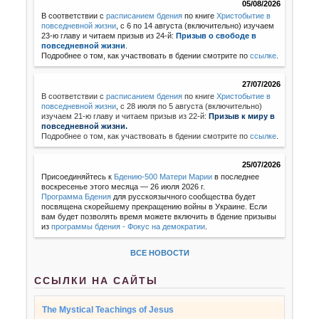
05/08/2026
В соответствии с
расписанием бдения
по книге
Христобытие в
повседневной жизни
, с 6 по 14 августа (включительно) изучаем
23-ю главу и читаем призыв из 24-й:
Призыв о свободе в
повседневной жизни
.
Подробнее о том, как участвовать в бдении смотрите по
ссылке
.
27/07/2026
В соответствии с
расписанием бдения
по книге
Христобытие в
повседневной жизни
,
с 28 июля по 5 августа (включительно)
изучаем 21-ю главу и читаем призыв из 22-й:
Призыв к миру в
повседневной жизни.
Подробнее о том, как участвовать в бдении смотрите по
ссылке
.
25/07/2026
Присоединяйтесь к
Бдению-500 Матери Марии
в последнее
воскресенье этого месяца — 26 июля 2026 г.
Программа Бдения
для русскоязычного сообщества будет
посвящена скорейшему прекращению войны в Украине. Если
вам будет позволять время можете включить в бдение призывы
из
программы бдения - Фокус на демократии
.
ВСЕ НОВОСТИ
ССЫЛКИ НА САЙТЫ
The Mystical Teachings of Jesus