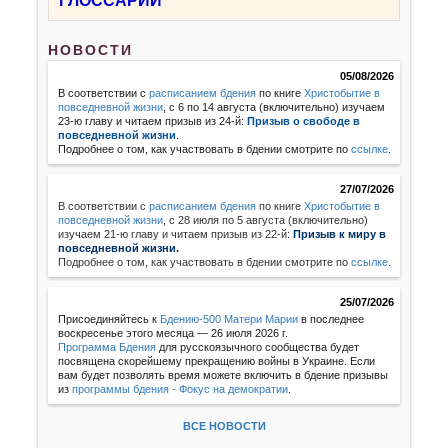
ГЛОССАРИЙ
НОВОСТИ
05/08/2026
В соответствии с
расписанием бдения
по книге
Христобытие в
повседневной жизни
, с 6 по 14 августа (включительно) изучаем
23-ю главу и читаем призыв из 24-й:
Призыв о свободе в
повседневной жизни
.
Подробнее о том, как участвовать в бдении смотрите по
ссылке
.
27/07/2026
В соответствии с
расписанием бдения
по книге
Христобытие в
повседневной жизни
,
с 28 июля по 5 августа (включительно)
изучаем 21-ю главу и читаем призыв из 22-й:
Призыв к миру в
повседневной жизни.
Подробнее о том, как участвовать в бдении смотрите по
ссылке
.
25/07/2026
Присоединяйтесь к
Бдению-500 Матери Марии
в последнее
воскресенье этого месяца — 26 июля 2026 г.
Программа Бдения
для русскоязычного сообщества будет
посвящена скорейшему прекращению войны в Украине. Если
вам будет позволять время можете включить в бдение призывы
из
программы бдения - Фокус на демократии
.
ВСЕ НОВОСТИ