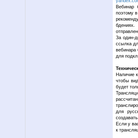
yandex.c
Вебинар 
поэтому в
рекоменду
бдениях.
отправлен
За один-д
ссылка д
вебинара 
для подкл
Техническ
Наличие к
чтобы вид
будет толь
Трансляц
рассчита
транслиро
для русс
создавать
Если у ва
к трансля