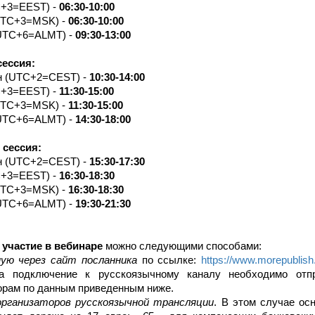
C+3=EE
S
T) -
06:30-10:00
UTC+3=MSK) -
06:30-10:00
UTC+6=ALMT) -
09:30-13:00
сессия:
н (UTC+2=CEST) -
10:30-14:00
C+3=EE
S
T) -
11:30-15:00
UTC+3=MSK) -
11:30-15:00
UTC+6=ALMT) -
14:30-18:00
 сессия:
н (UTC+2=CEST) -
15:30-17:30
C+3=EE
S
T) -
16:30-18:30
UTC+3=MSK) -
16:30-18:30
UTC+6=ALMT) -
19:30-21:30
 участие в вебинаре
можно следующими способами:
ую через сайт посланника
по ссылке:
https://www.morepublis
а подключение к русскоязычному каналу необходимо отпр
орам по данным приведенным ниже.
организаторов русскоязычной трансляции
. В этом случае ос