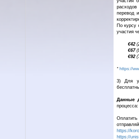
участия
расходов 
перевод и
корректир
По курсу 
участия ч
€42
(
€67
(
€92
(
https://w
*
3) Д
ля у
бесплатн
Данные д
процесса:
Оплатить 
отправляй
https://ko
https://uni