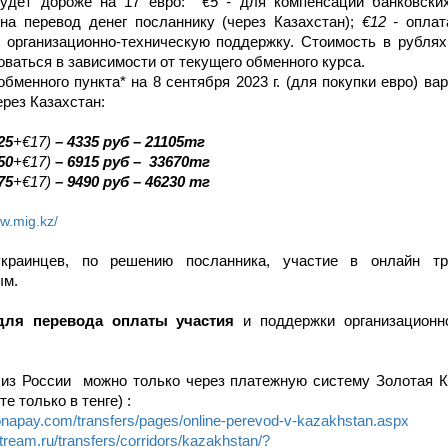
будет дороже на 17 евро:
€5 -
для компенсации банковских
на перевод денег посланнику (через Казахстан);
€12 -
оплат
 организационно-техническую поддержку.
Стоимость в рублях 
оваться в зависимости от текущего обменного курса.
обменного пункта* на 8 сентября 2023 г. (для покупки евро) в
ерез Казахстан:
25
+€17)
–
4335 руб – 21105тг
50
+€17)
–
6915 руб – 33670тг
75
+€17)
–
9490 руб – 46230 тг
ww.mig.kz/
краинцев, по решению посланника, участие в онлайн тр
ым.
ля перевода оплаты участия
и поддержки организационно
из России можно только через платежную систему Золотая К
те только в тенге)
:
ronapay.com/transfers/pages/online-perevod-v-kazakhstan.aspx
stream.ru/transfers/corridors/kazakhstan/?