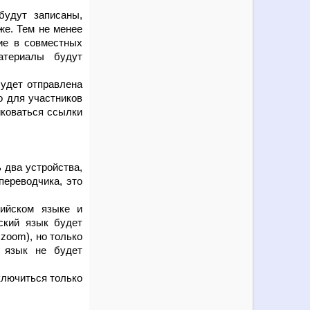
будут записаны,
же. Тем не менее
ие в совместных
атериалы будут
будет отправлена
о для участников
иковаться ссылки
 два устройства,
переводчика, это
ийском языке и
ский язык будет
 z
oom
), но только
й язык не будет
дключиться только