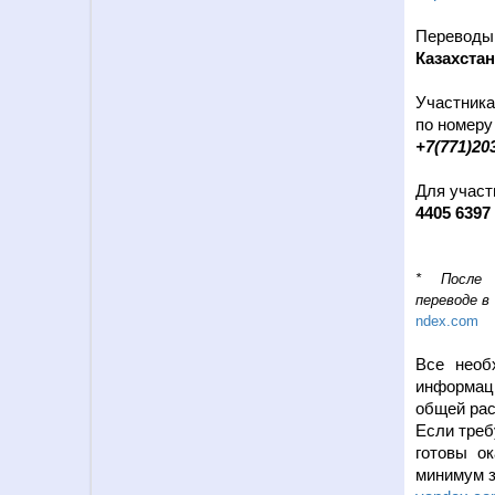
Переводы
Казахста
Участника
по номеру
+7(771)20
Для участ
4405 6397
* После 
переводе
в
ndex.com
Все необ
информац
общей рас
Если треб
готовы ок
минимум з