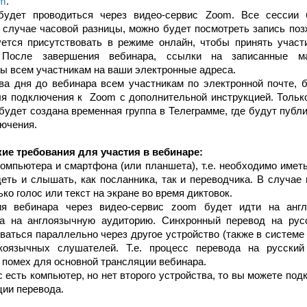
om
.
будет проводиться через видео-сервис
Zoom
. Все сессии 
 случае часовой разницы, можно будет посмотреть запись поз
ется присутствовать в режиме онлайн, чтобы принять участ
 После завершения вебинара, ссылки на записанные м
ы всем участникам на ваши электронные адреса.
ва дня до вебинара всем участникам по электронной почте, 
ля подключения к
Zoom
c дополнительной инструкцией. Тольк
будет создана временная группа в Телеграмме, где будут публ
ючения.
ие требования для участия в вебинаре:
омпьютера и смартфона (или планшета), т.е. необходимо иметь
еть и слышать, как посланника, так и переводчика. В случае 
ко голос или текст на экране во время диктовок.
ия вебинара через видео-сервис z
oom
будет идти на англ
на на англоязычную аудиторию. Синхронный перевод на рус
ваться параллельно через другое устройство (также в системе
коязычных слушателей. Т.е. процесс перевода на русски
 помех для основной трансляции вебинара.
с есть компьютер, но нет второго устройства, то вы можете по
ции перевода.