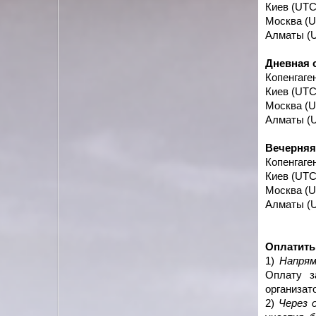
Киев (UT
Москва (
Алматы (
Дневная 
Копенгаге
Киев (UT
Москва (
Алматы (
Вечерняя
Копенгаге
Киев (UT
Москва (
Алматы (
Оплатить
1)
Напрям
Оплату з
организат
2)
Через 