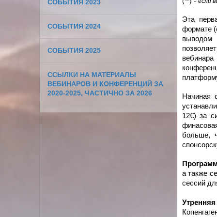
(**) -
если 
СОБЫТИЯ 2023
Эта перв
СОБЫТИЯ 2024
формате (
выводо
позволяе
СОБЫТИЯ 2025
вебинар
конферен
ССЫЛКИ НА МАТЕРИАЛЫ
платформ
ВЕБИНАРОВ И КОНФЕРЕНЦИЙ ЗА
2020-2025, ЧАСТИЧНО ЗА 2026
Начиная с
устанавл
12€)
за си
финасовая
больше,
спонсорск
Программ
а также с
сессий дл
Утренняя 
Копенгаг