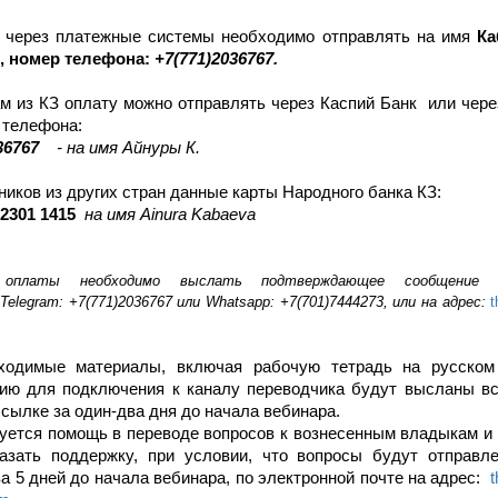
 через платежные системы необходимо отправлять на имя
Ка
н, номер телефона:
+7(771)2036767.
м из КЗ оплату можно отправлять через Каспий Банк или чер
 телефона:
36767
- на имя Айнуры К.
ников из других стран данные карты Народного банка КЗ:
 2301 1415
на имя
Ainura Kabaeva
оплаты необходимо выслать подтверждающее сообщение
 Telegram: +7(771)2036767 или Whatsapp: +7(701)7444273, или на адрес:
t
ходимые материалы, включая рабочую тетрадь на русском
ию для подключения к каналу переводчика будут высланы вс
сылке за один-два дня до начала вебинара.
уется помощь в переводе вопросов к вознесенным владыкам и 
азать поддержку, при условии, что вопросы будут отправле
а 5 дней до начала вебинара, по электронной почте на адрес: