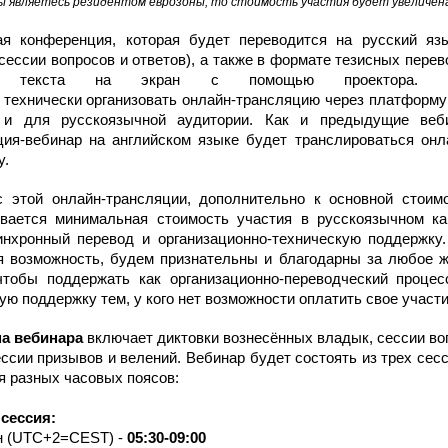
вы являетесь резидентом еврозоны, то стоимость участия будет увеличен
ая конференция, которая будет переводится на русский яз
сессии вопросов и ответов), а также в формате тезисных перев
м текста на экран с помощью проектора. Т
т
технически
организовать онлайн-трансляцию
через платформу
а
и для русскоязычной аудитории
. Как и предыдущие веб
ция-вебинар на английском языке будет транслироваться он
у.
 этой онлайн-трансляции, дополнительно к основной стоимо
ивается минимальная стоимость участия в русскоязычном ка
нхронный перевод и организационно-техническую поддержку
 возможность, б
удем признательны и благодарны за любое ж
чтобы поддержать как организационно-переводческий процесс
ую поддержку тем, у кого нет возможности оплатить свое участи
а вебинара
включает диктовки вознесённых владык, сессии воп
ессии призывов и велений. Вебинар будет состоять из трех сес
я разных часовых поясов:
сессия:
ен (UTC+2=CE
S
T) -
05:30-09:00