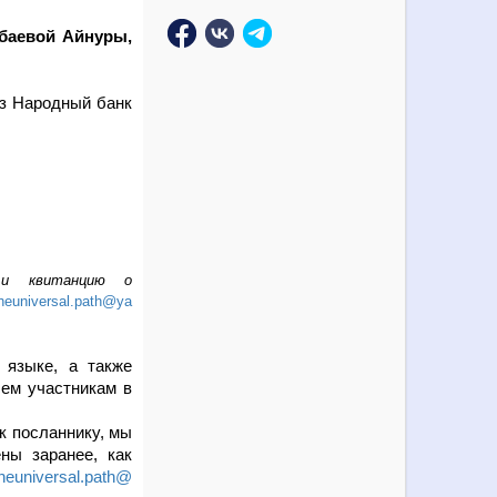
баевой Айнуры,
ез Народный банк
 и квитанцию о
heuniversal.path@ya
 языке, а также
ем участникам в
к посланнику, мы
ны заранее, как
theuniversal.path@