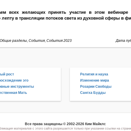
аем всех желающих принять участие в этом вебинаре
 лепту в трансляции потоков света из духовной сферы в фи
Общие разделы
,
События
,
События 2023
Дата пуб
ый рост
Религия и наука
осхождение эго
Изменение мира
овные инструменты
Розарии Свободы
ственная Мать
Сангха Будды
Все права защищены © 2002-2026 Ким Майклс
ликация материалов с этого сайта разрешается только при указании ссылки на страни