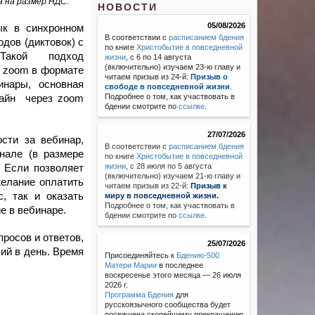
а на размер НДС.
НОВОСТИ
05/08/2026
ык в синхронном
В соответствии с
расписанием бдения
одов (диктовок) с
по книге
Христобытие в повседневной
акой подход
жизни
, с 6 по 14 августа
(включительно) изучаем 23-ю главу и
 zoom
в формате
читаем призыв из 24-й:
Призыв о
инары, о
сновная
свободе в повседневной жизни
.
Подробнее о том, как участвовать в
лайн через zoom
бдении смотрите по
ссылке
.
27/07/2026
сти за вебинар,
В соответствии с
расписанием бдения
нале (
в размере
по книге
Христобытие в повседневной
жизни
,
с 28 июля по 5 августа
.
Если позволяет
(включительно) изучаем 21-ю главу и
елание оплатить
читаем призыв из 22-й:
Призыв к
, так и оказать
миру в повседневной жизни.
Подробнее о том, как участвовать в
е в вебинаре.
бдении смотрите по
ссылке
.
росов и ответов,
25/07/2026
сий в день. Время
Присоединяйтесь к
Бдению-500
Матери Марии
в последнее
воскресенье этого месяца — 26 июля
2026 г.
Программа Бдения
для
русскоязычного сообщества будет
посвящена скорейшему прекращению