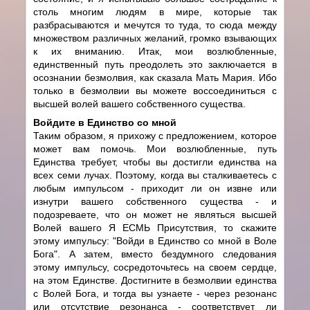
столь многим людям в мире, которые так
разбрасываются и мечутся то туда, то сюда между
множеством различных желаний, громко взывающих
к их вниманию. Итак, мои возлюбленные,
единственный путь преодолеть это заключается в
осознании безмолвия, как сказала Мать Мария. Ибо
только в безмолвии вы можете воссоединиться с
высшей волей вашего собственного существа.
Войдите в Единство со мной
Таким образом, я прихожу с предложением, которое
может вам помочь. Мои возлюбленные, путь
Единства требует, чтобы вы достигли единства на
всех семи лучах. Поэтому, когда вы сталкиваетесь с
любым импульсом - приходит ли он извне или
изнутри вашего собственного существа - и
подозреваете, что он может не являться высшей
Волей вашего Я ЕСМЬ Присутствия, то скажите
этому импульсу: "Войди в Единство со мной в Воле
Бога". А затем, вместо бездумного следования
этому импульсу, сосредоточьтесь на своем сердце,
на этом Единстве. Достигните в безмолвии единства
с Волей Бога, и тогда вы узнаете - через резонанс
или отсутствие резонанса - соответствует ли