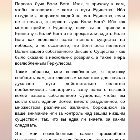
Первого Луча Воли Бога. Итак, я прихожу к вам,
чтобы поговорить с вами о пути Единства. Ибо
откуда мы направим людей на путь Единства, если
не с начала, с первого луча Воли Бога? Ибо как
можно прийти к Единству, если вы не пришли к
Единству с Волей Бога и не прекратили видеть Волю
Бога как внешнюю волю гневного существа на
небесах, и не осознаете, что Воля Бога является
Волей вашего собственного Высшего Существа - как
было сказано в нескольких розариях, а также вчера
возлюбленным Геркулесом.
Таким образом, мои возлюбленные, я прихожу
сообщить вам, что ключевым моментом для начала
духовного пути действительно является
необходимость сонастроить вашу волю с высшей
волей вашего собственного Существа, чтобы вы
могли стать единой Волей, вместо разделенной, со
множеством различных желаний, борющихся за
ваше внимание или за контроль над вашим низшим
существом, так, что вы едва ли знаете, за каким
следовать.
Это, мои возлюбленные, самое прискорбное
состояние, и я испытываю большое сострадание к