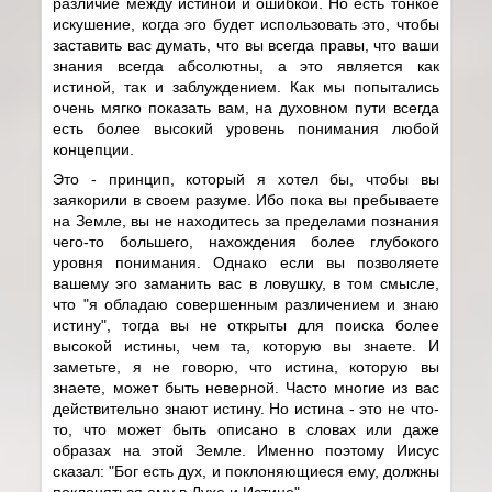
различие между истиной и ошибкой. Но есть тонкое
искушение, когда эго будет использовать это, чтобы
заставить вас думать, что вы всегда правы, что ваши
знания всегда абсолютны, а это является как
истиной, так и заблуждением. Как мы попытались
очень мягко показать вам, на духовном пути всегда
есть более высокий уровень понимания любой
концепции.
Это - принцип, который я хотел бы, чтобы вы
заякорили в своем разуме. Ибо пока вы пребываете
на Земле, вы не находитесь за пределами познания
чего-то большего, нахождения более глубокого
уровня понимания. Однако если вы позволяете
вашему эго заманить вас в ловушку, в том смысле,
что "я обладаю совершенным различением и знаю
истину", тогда вы не открыты для поиска более
высокой истины, чем та, которую вы знаете. И
заметьте, я не говорю, что истина, которую вы
знаете, может быть неверной. Часто многие из вас
действительно знают истину. Но истина - это не что-
то, что может быть описано в словах или даже
образах на этой Земле. Именно поэтому Иисус
сказал: "Бог есть дух, и поклоняющиеся ему, должны
поклоняться ему в Духе и Истине".