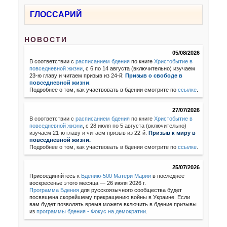
ГЛОССАРИЙ
НОВОСТИ
05/08/2026
В соответствии с
расписанием бдения
по книге
Христобытие в
повседневной жизни
, с 6 по 14 августа (включительно) изучаем
23-ю главу и читаем призыв из 24-й:
Призыв о свободе в
повседневной жизни
.
Подробнее о том, как участвовать в бдении смотрите по
ссылке
.
27/07/2026
В соответствии с
расписанием бдения
по книге
Христобытие в
повседневной жизни
,
с 28 июля по 5 августа (включительно)
изучаем 21-ю главу и читаем призыв из 22-й:
Призыв к миру в
повседневной жизни.
Подробнее о том, как участвовать в бдении смотрите по
ссылке
.
25/07/2026
Присоединяйтесь к
Бдению-500 Матери Марии
в последнее
воскресенье этого месяца — 26 июля 2026 г.
Программа Бдения
для русскоязычного сообщества будет
посвящена скорейшему прекращению войны в Украине. Если
вам будет позволять время можете включить в бдение призывы
из
программы бдения - Фокус на демократии
.