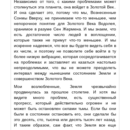
Независимо от того, с какими проблемами может
столкнуться эта планета, она войдет в Золотой Век..
И она сделает это, потому что мы, Вознесенные
Сонмы Вверху, не принимаем что-то меньшее, чем
непорочное понятие для Золотого Века Водолея,
хранимое в разуме Сен Жермена. И мы знаем, что
есть достаточное число людей в воплощении,
которые также не примут что-то меньшее. И мы
искренне надеемся, что все вы будете видеть себя в
их числе, и поэтому не позволите себе войти в ту
более низкую вибрацию, которая сосредотачивается
на проблемах и заставляет их казаться настолько
непреодолимыми, что вы не можете преодолеть
интервал между нынешним состоянием Земли и
совершенством Золотого Века.
Мои возлюбленные, Земля чрезвычайно
продвинулась за прошлое столетие. И хотя вы
видите много проблем, есть существенный
прогресс, который действительно огромен и не
может быть остановлен силами тьмы. Если бы они
были в состоянии остановить его, они сделали бы
это десять, сто, тысяча или десять тысяч лет назад.
И таким образом, сам факт, что Земля все еще