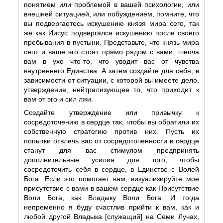
понятием или проблемой в вашей психологии, или
внешней ситуацией, или побуждением, помните, что
вы подвергаетесь искушению князя мира сего, так
же как Иисус подвергался искушению после своего
пребывания в пустыни. Представьте, что князь мира
сего и ваше эго стоят прямо рядом с вами, шепча
вам в ухо что-то, что уводит вас от чувства
внутреннего Единства. А затем создайте для себя, в
зависимости от ситуации, с которой вы имеете дело,
утверждение, нейтрализующее то, что приходит к
вам от эго и сил лжи.
Создайте утверждение или привычку к
сосредоточению в сердце так, чтобы вы обратили их
собственную стратегию против них. Пусть их
попытки отвлечь вас от сосредоточенности в сердце
станут для вас стимулом предпринять
дополнительные усилия для того, чтобы
сосредоточить себя в сердце, в Единстве с Волей
Бога. Если это помогает вам, визуализируйте мое
присутствие с вами в вашем сердце как Присутствие
Воли Бога, как Владыку Воли Бога. И тогда
непременно я буду счастлив прийти к вам, как и
любой другой Владыка [служащий] на Семи Лучах,