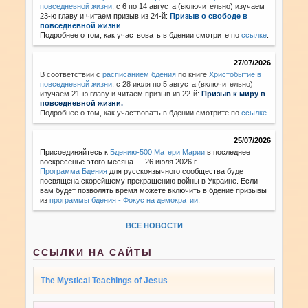
повседневной жизни
, с 6 по 14 августа (включительно) изучаем
23-ю главу и читаем призыв из 24-й:
Призыв о свободе в
повседневной жизни
.
Подробнее о том, как участвовать в бдении смотрите по
ссылке
.
27/07/2026
В соответствии с
расписанием бдения
по книге
Христобытие в
повседневной жизни
,
с 28 июля по 5 августа (включительно)
изучаем 21-ю главу и читаем призыв из 22-й:
Призыв к миру в
повседневной жизни.
Подробнее о том, как участвовать в бдении смотрите по
ссылке
.
25/07/2026
Присоединяйтесь к
Бдению-500 Матери Марии
в последнее
воскресенье этого месяца — 26 июля 2026 г.
Программа Бдения
для русскоязычного сообщества будет
посвящена скорейшему прекращению войны в Украине. Если
вам будет позволять время можете включить в бдение призывы
из
программы бдения - Фокус на демократии
.
ВСЕ НОВОСТИ
ССЫЛКИ НА САЙТЫ
The Mystical Teachings of Jesus