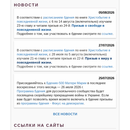
НОВОСТИ
05/08/2026
В соответствии с
расписанием бдения
по книге
Христобытие в
повседневной жизни
, с 6 по 14 августа (включительно) изучаем
23-ю главу и читаем призыв из 24-й:
Призыв о свободе в
повседневной жизни
.
Подробнее о том, как участвовать в бдении смотрите по
ссылке
.
27/07/2026
В соответствии с
расписанием бдения
по книге
Христобытие в
повседневной жизни
,
с 28 июля по 5 августа (включительно)
изучаем 21-ю главу и читаем призыв из 22-й:
Призыв к миру в
повседневной жизни.
Подробнее о том, как участвовать в бдении смотрите по
ссылке
.
25/07/2026
Присоединяйтесь к
Бдению-500 Матери Марии
в последнее
воскресенье этого месяца — 26 июля 2026 г.
Программа Бдения
для русскоязычного сообщества будет
посвящена скорейшему прекращению войны в Украине. Если
вам будет позволять время можете включить в бдение призывы
из
программы бдения - Фокус на демократии
.
ВСЕ НОВОСТИ
ССЫЛКИ НА САЙТЫ