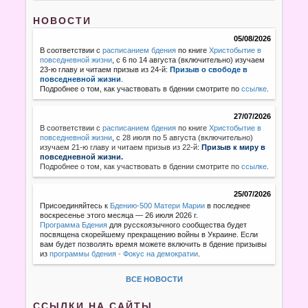
НОВОСТИ
05/08/2026
В соответствии с
расписанием бдения
по книге
Христобытие в
повседневной жизни
, с 6 по 14 августа (включительно) изучаем
23-ю главу и читаем призыв из 24-й:
Призыв о свободе в
повседневной жизни
.
Подробнее о том, как участвовать в бдении смотрите по
ссылке
.
27/07/2026
В соответствии с
расписанием бдения
по книге
Христобытие в
повседневной жизни
,
с 28 июля по 5 августа (включительно)
изучаем 21-ю главу и читаем призыв из 22-й:
Призыв к миру в
повседневной жизни.
Подробнее о том, как участвовать в бдении смотрите по
ссылке
.
25/07/2026
Присоединяйтесь к
Бдению-500 Матери Марии
в последнее
воскресенье этого месяца — 26 июля 2026 г.
Программа Бдения
для русскоязычного сообщества будет
посвящена скорейшему прекращению войны в Украине. Если
вам будет позволять время можете включить в бдение призывы
из
программы бдения - Фокус на демократии
.
ВСЕ НОВОСТИ
ССЫЛКИ НА САЙТЫ