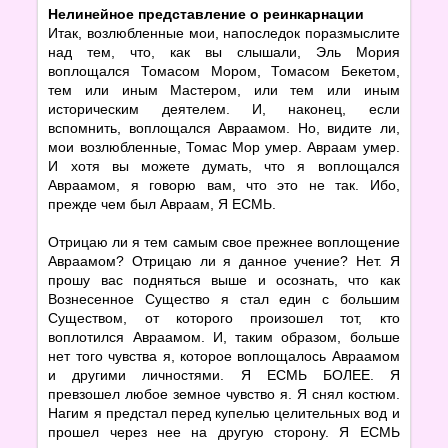
Нелинейное представление о реинкарнации
Итак, возлюбленные мои, напоследок поразмыслите
над тем, что, как вы слышали, Эль Мория
воплощался Томасом Мором, Томасом Бекетом,
тем или иным Мастером, или тем или иным
историческим деятелем. И, наконец, если
вспомнить, воплощался Авраамом. Но, видите ли,
мои возлюбленные, Томас Мор умер. Авраам умер.
И хотя вы можете думать, что я воплощался
Авраамом, я говорю вам, что это не так. Ибо,
прежде чем был Авраам, Я ЕСМЬ.
Отрицаю ли я тем самым свое прежнее воплощение
Авраамом? Отрицаю ли я данное учение? Нет. Я
прошу вас подняться выше и осознать, что как
Вознесенное Существо я стал един с большим
Существом, от которого произошел тот, кто
воплотился Авраамом. И, таким образом, больше
нет того чувства я, которое воплощалось Авраамом
и другими личностями. Я ЕСМЬ БОЛЕЕ. Я
превзошел любое земное чувство я. Я снял костюм.
Нагим я предстал перед купелью целительных вод и
прошел через нее на другую сторону. Я ЕСМЬ