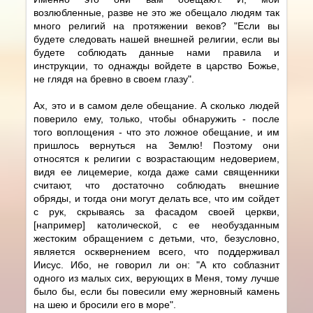
возлюбленные, разве не это же обещало людям так
много религий на протяжении веков? "Если вы
будете следовать нашей внешней религии, если вы
будете соблюдать данные нами правила и
инструкции, то однажды войдете в царство Божье,
не глядя на бревно в своем глазу".
Ах, это и в самом деле обещание. А сколько людей
поверило ему, только, чтобы обнаружить - после
того воплощения - что это ложное обещание, и им
пришлось вернуться на Землю! Поэтому они
относятся к религии с возрастающим недоверием,
видя ее лицемерие, когда даже сами священники
считают, что достаточно соблюдать внешние
обряды, и тогда они могут делать все, что им сойдет
с рук, скрываясь за фасадом своей церкви,
[например] католической, с ее необузданным
жестоким обращением с детьми, что, безусловно,
является осквернением всего, что поддерживал
Иисус. Ибо, не говорил ли он: "А кто соблазнит
одного из малых сих, верующих в Меня, тому лучше
было бы, если бы повесили ему жерновный камень
на шею и бросили его в море".