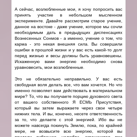
А сейчас, возлюбленные мои, я хочу попросить вас
принять участие в небольшом мысленном
эксперименте. Давайте рассмотрим старое учение,
данное на востоке - даже учение, которое мы сочли
необходимым дать в предыдущих диспенсациях
Вознесенных Сонмов - а именно, учение о том, что
карма - это некая внешняя сила. Вы совершили
ошибки в прошлой жизни и у вас есть какой-то долг
перед жизнью и весы должны быть уравновешены.
Искаженную вами энергию необходимо снова
уравновесить, мои возлюбленные.
Это не обязательно неправильно. У вас есть
свободная воля делать все, что вам хочется. Но что
именно позволяет вам действовать в материальном
мире? То, что вы получаете порцию духовного света
от вашего собственного Я ЕСМЬ Присутствия,
который вы затем выражаете через свои четыре
нижних тела. И вы, конечно, несете ответственность
за то, что делаете с этой энергией. Ибо вы не
можете навсегда покинуть Землю, пока, по крайней
мере, не возвысите всю энергию, которой вы
придали вибрацию нелюбви, ограничивая тем