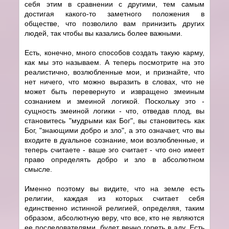
себя этим в сравнении с другими, тем самым
достигая какого-то заметного положения в
обществе, что позволило вам принизить других
людей, так чтобы вы казались более важными.
Есть, конечно, много способов создать такую карму,
как мы это называем. А теперь посмотрите на это
реалистично, возлюбленные мои, и признайте, что
нет ничего, что можно выразить в словах, что не
может быть перевернуто и извращено змеиным
сознанием и змеиной логикой. Поскольку это -
сущность змеиной логики - что, отведав плод, вы
становитесь "мудрыми как Бог", вы становитесь как
Бог, "знающими добро и зло", а это означает, что вы
входите в дуальное сознание, мои возлюбленные, и
теперь считаете - ваше эго считает - что оно имеет
право определять добро и зло в абсолютном
смысле.
Именно поэтому вы видите, что на земле есть
религии, каждая из которых считает себя
единственно истинной религией, определяя, таким
образом, абсолютную веру, что все, кто не являются
ее последователями, будет вечно гореть в аду. Есть