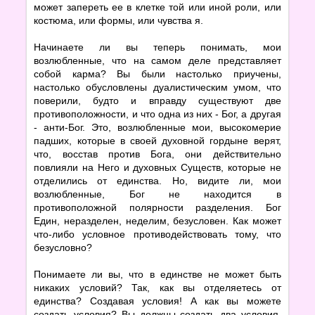
может запереть ее в клетке той или иной роли, или
костюма, или формы, или чувства я.
Начинаете ли вы теперь понимать, мои
возлюбленные, что на самом деле представляет
собой карма? Вы были настолько приучены,
настолько обусловлены дуалистическим умом, что
поверили, будто и вправду существуют две
противоположности, и что одна из них - Бог, а другая
- анти-Бог. Это, возлюбленные мои, высокомерие
падших, которые в своей духовной гордыне верят,
что, восстав против Бога, они действительно
повлияли на Него и духовных Существ, которые не
отделились от единства. Но, видите ли, мои
возлюбленные, Бог не находится в
противоположной полярности разделения. Бог
Един, неразделен, неделим, безусловен. Как может
что-либо условное противодействовать тому, что
безусловно?
Понимаете ли вы, что в единстве не может быть
никаких условий? Так, как вы отделяетесь от
единства? Создавая условия! А как вы можете
создать условия? Вы должны создать два условия,