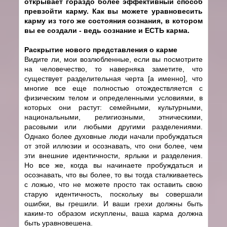
открывает гораздо более эффективный способ
превзойти карму. Как вы можете уравновесить
карму из того же состояния сознания, в котором
вы ее создали - ведь сознание и ЕСТЬ карма.
Раскрытие нового представления о карме
Видите ли, мои возлюбленные, если вы посмотрите
на человечество, то наверняка заметите, что
существует разделительная черта [а именно], что
многие все еще полностью отождествляется с
физическим телом и определенными условиями, в
которых они растут: семейными, культурными,
национальными, религиозными, этническими,
расовыми или любыми другими разделениями.
Однако более духовные люди начали пробуждаться
от этой иллюзии и осознавать, что они более, чем
эти внешние идентичности, ярлыки и разделения.
Но все же, когда вы начинаете пробуждаться и
осознавать, что вы более, то вы тогда сталкиваетесь
с ложью, что не можете просто так оставить свою
старую идентичность, поскольку вы совершали
ошибки, вы грешили. И ваши грехи должны быть
каким-то образом искуплены, ваша карма должна
быть уравновешена.