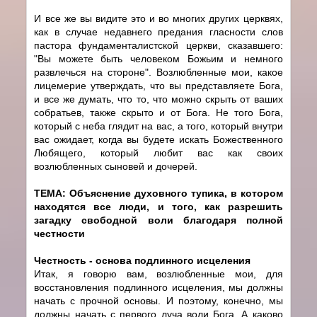
И все же вы видите это и во многих других церквях,
как в случае недавнего предания гласности слов
пастора фундаменталистской церкви, сказавшего:
"Вы можете быть человеком Божьим и немного
развлечься на стороне". Возлюбленные мои, какое
лицемерие утверждать, что вы представляете Бога,
и все же думать, что то, что можно скрыть от ваших
собратьев, также скрыто и от Бога. Не того Бога,
который с неба глядит на вас, а того, который внутри
вас ожидает, когда вы будете искать Божественного
Любящего, который любит вас как своих
возлюбленных сыновей и дочерей.
ТЕМА: Объяснение духовного тупика, в котором
находятся все люди, и того, как разрешить
загадку свободной воли благодаря полной
честности
Честность - основа подлинного исцеления
Итак, я говорю вам, возлюбленные мои, для
восстановления подлинного исцеления, мы должны
начать с прочной основы. И поэтому, конечно, мы
должны начать с первого луча воли Бога. А каково