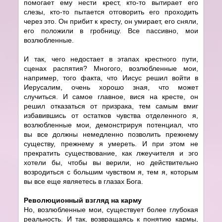
помогает ему нести крест, кто-то вытирает его
слезы, кто-то пытается отговорить его проходить
через это. Он прибит к кресту, он умирает, его сняли,
его положили в гробницу. Все пассивно, мои
возлюбленные.
И так, чего недостает в этапах крестного пути,
сценах распятия? Многого, возлюбленные мои,
например, того факта, что Иисус решил войти в
Иерусалим, очень хорошо зная, что может
случиться. И самое главное, вися на кресте, он
решил отказаться от призрака, тем самым вмиг
избавившись от остатков чувства отделенного я,
возлюбленные мои, демонстрируя потенциал, что
вы все должны немедленно позволить прежнему
существу, прежнему я умереть. И при этом не
прекратить существование, как лжеучителя и эго
хотели бы, чтобы вы верили, но действительно
возродиться с большим чувством я, тем я, которым
вы все еще являетесь в глазах Бога.
Революционный взгляд на карму
Но, возлюбленные мои, существует более глубокая
реальность. И так, возвращаясь к понятию кармы,