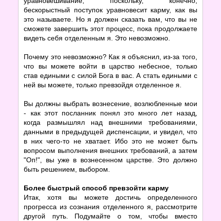
уравновешивание, поскольку, конечно,
бескорыстный поступок уравновесит карму, как вы
это называете. Но я должен сказать вам, что вы не
сможете завершить этот процесс, пока продолжаете
видеть себя отделенным я. Это невозможно.
Почему это невозможно? Как я объяснил, из-за того,
что вы можете войти в царство небесное, только
став едиными с силой Бога в вас. А стать едиными с
ней вы можете, только превзойдя отделенное я.
Вы должны выбрать вознесение, возлюбленные мои
- как этот посланник понял это много лет назад,
когда размышлял над внешними требованиями,
данными в предыдущей диспенсации, и увидел, что
в них чего-то не хватает. Ибо это не может быть
вопросом выполнения внешних требований, а затем
"Оп!", вы уже в вознесенном царстве. Это должно
быть решением, выбором.
Более быстрый способ превзойти карму
Итак, хотя вы можете достичь определенного
прогресса из сознания отделенного я, рассмотрите
другой путь. Подумайте о том, чтобы вместо