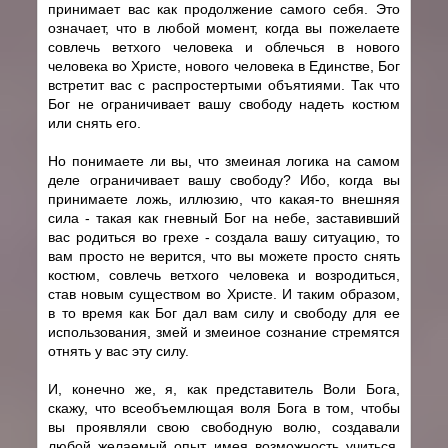
принимает вас как продолжение самого себя. Это
означает, что в любой момент, когда вы пожелаете
совлечь ветхого человека и облечься в нового
человека во Христе, нового человека в Единстве, Бог
встретит вас с распростертыми объятиями. Так что
Бог не ограничивает вашу свободу надеть костюм
или снять его.
Но понимаете ли вы, что змеиная логика на самом
деле ограничивает вашу свободу? Ибо, когда вы
принимаете ложь, иллюзию, что какая-то внешняя
сила - такая как гневный Бог на небе, заставивший
вас родиться во грехе - создала вашу ситуацию, то
вам просто не верится, что вы можете просто снять
костюм, совлечь ветхого человека и возродиться,
став новым существом во Христе. И таким образом,
в то время как Бог дал вам силу и свободу для ее
использования, змей и змеиное сознание стремятся
отнять у вас эту силу.
И, конечно же, я, как представитель Воли Бога,
скажу, что всеобъемлющая воля Бога в том, чтобы
вы проявляли свою свободную волю, создавали
любой желаемый опыт, имея возможность учиться.