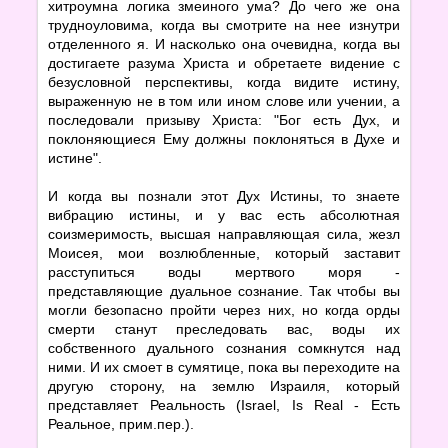
хитроумна логика змеиного ума? До чего же она
трудноуловима, когда вы смотрите на нее изнутри
отделенного я. И насколько она очевидна, когда вы
достигаете разума Христа и обретаете видение с
безусловной перспективы, когда видите истину,
выраженную не в том или ином слове или учении, а
последовали призыву Христа: "Бог есть Дух, и
поклоняющиеся Ему должны поклоняться в Духе и
истине".
И когда вы познали этот Дух Истины, то знаете
вибрацию истины, и у вас есть абсолютная
соизмеримость, высшая направляющая сила, жезл
Моисея, мои возлюбленные, который заставит
расступиться воды мертвого моря -
представляющие дуальное сознание. Так чтобы вы
могли безопасно пройти через них, но когда орды
смерти станут преследовать вас, воды их
собственного дуального сознания сомкнутся над
ними. И их смоет в сумятице, пока вы переходите на
другую сторону, на землю Израиля, который
представляет Реальность (Israel, Is Real - Есть
Реальное, прим.пер.).