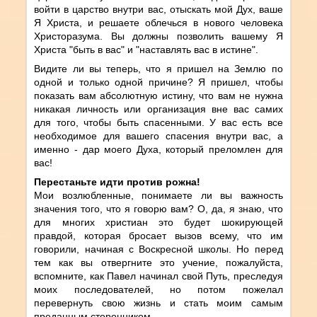
войти в царство внутри вас, отыскать мой Дух, ваше
Я Христа, и решаете облечься в нового человека
Христоразума. Вы должны позволить вашему Я
Христа "быть в вас" и "наставлять вас в истине".
Видите ли вы теперь, что я пришел на Землю по
одной и только одной причине? Я пришел, чтобы
показать вам абсолютную истину, что вам не нужна
никакая личность или организация вне вас самих
для того, чтобы быть спасенными. У вас есть все
необходимое для вашего спасения внутри вас, а
именно - дар моего Духа, который преломлен для
вас!
Перестаньте идти против рожна!
Мои возлюбленные, понимаете ли вы важность
значения того, что я говорю вам? О, да, я знаю, что
для многих христиан это будет шокирующей
правдой, которая бросает вызов всему, что им
говорили, начиная с Воскресной школы. Но перед
тем как вы отвергните это учение, пожалуйста,
вспомните, как Павел начинал свой Путь, преследуя
моих последователей, но потом пожелал
перевернуть свою жизнь и стать моим самым
преданным сторонником.