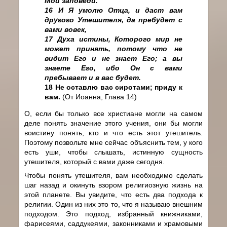
Мои заповеди.
16 И Я умолю Отца, и даст вам
другого Утешителя, да пребудет с
вами вовек,
17 Духа истины, Которого мир не
может принять, потому что не
видит Его и не знает Его; а вы
знаете Его, ибо Он с вами
пребывает и в вас будет.
18 Не оставлю вас сиротами; приду к
вам.
(От Иоанна, Глава 14)
О, если бы только все христиане могли на самом
деле понять значение этого учения, они бы могли
воистину понять, кто и что есть этот утешитель.
Поэтому позвольте мне сейчас объяснить тем, у кого
есть уши, чтобы слышать, истинную сущность
утешителя, который с вами даже сегодня.
Чтобы понять утешителя, вам необходимо сделать
шаг назад и окинуть взором религиозную жизнь на
этой планете. Вы увидите, что есть два подхода к
религии. Один из них это то, что я называю внешним
подходом. Это подход, избранный книжниками,
фарисеями, саддукеями, законниками и храмовыми