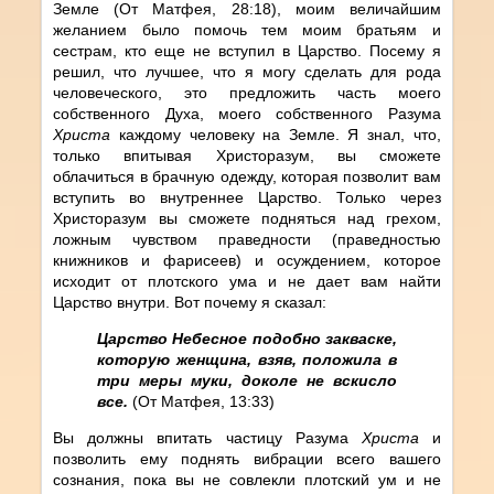
Земле (От Матфея, 28:18), моим величайшим
желанием было помочь тем моим братьям и
сестрам, кто еще не вступил в Царство. Посему я
решил, что лучшее, что я могу сделать для рода
человеческого, это предложить часть моего
собственного Духа, моего собственного Разума
Христа
каждому человеку на Земле. Я знал, что,
только впитывая Христоразум, вы сможете
облачиться в брачную одежду, которая позволит вам
вступить во внутреннее Царство. Только через
Христоразум вы сможете подняться над грехом,
ложным чувством праведности (праведностью
книжников и фарисеев) и осуждением, которое
исходит от плотского ума и не дает вам найти
Царство внутри. Вот почему я сказал:
Царство Небесное подобно закваске,
которую женщина, взяв, положила в
три меры муки, доколе не вскисло
все.
(От Матфея, 13:33)
Вы должны впитать частицу Разума
Христа
и
позволить ему поднять вибрации всего вашего
сознания, пока вы не совлекли плотский ум и не