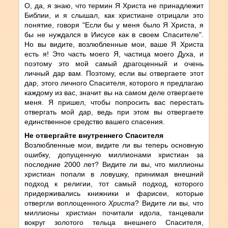
О, да, я знаю, что термин Я Христа не принадлежит
Библии, и я слышал, как христиане отрицали это
понятие, говоря "Если бы у меня было Я Христа, я
бы не нуждался в Иисусе как в своем Спасителе".
Но вы видите, возлюбленные мои, ваше Я Христа
есть я! Это часть моего Я, частица моего Духа, и
поэтому это мой самый драгоценный и очень
личный дар вам. Поэтому, если вы отвергаете этот
дар, этого личного Спасителя, которого я предлагаю
каждому из вас, значит вы на самом деле отвергаете
меня. Я пришел, чтобы попросить вас перестать
отвергать мой дар, ведь при этом вы отвергаете
единственное средство вашего спасения.
Не отвергайте внутреннего Спасителя
Возлюбленные мои, видите ли вы теперь основную
ошибку, допущенную миллионами христиан за
последние 2000 лет? Видите ли вы, что миллионы
христиан попали в ловушку, принимая внешний
подход к религии, тот самый подход, которого
придерживались книжники и фарисеи, которые
отвергли воплощенного
Христа
? Видите ли вы, что
миллионы христиан почитали идола, танцевали
вокруг золотого тельца внешнего Спасителя,