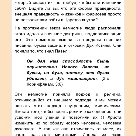
который спасет их, не требуя, чтобы они изменили
себя? Видите ли вы, что эта форма праведности,
внешняя праведность книжников и фарисеев просто
не позволит вам войти в Царство внутри?
На протяжении веков немногие люди распознали
этого идола и внешние доктрины, поддерживающие
его. Эти немногие вышли за пределы внешних
писаний, буквы закона, и открыли Дух Истины. Они
поняли то, что знал Павел:
Он дал нам способность быть
служителями Нового Завета, не
буквы, но духа, потому что буква
убивает, а дух животворит.
(2-е
Коринфянам, 3:6)
Эти немногие приняли подход к религии,
отличающийся от внешнего подхода, и мы можем
назвать этот подход внутренним, мистическим.
Вместо того, чтобы носить религию как одеяние, они
усвоили мои учения и позволили их Я Христа
изменить их по образу нового человека, человека
духовного. А так как они отличались от масс, их
часто называли мистиками. Иногда их даже