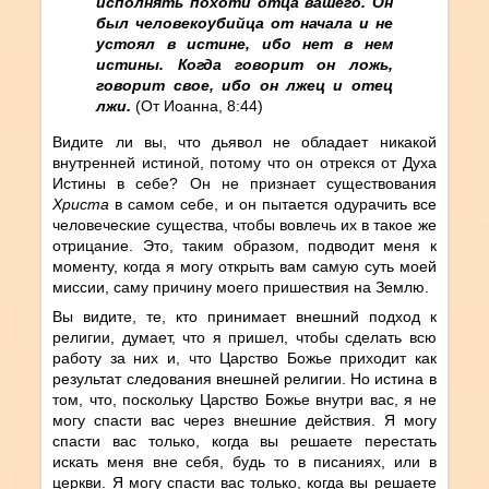
исполнять похоти отца вашего. Он
был человекоубийца от начала и не
устоял в истине, ибо нет в нем
истины. Когда говорит он ложь,
говорит свое, ибо он лжец и отец
лжи.
(От Иоанна, 8:44)
Видите ли вы, что дьявол не обладает никакой
внутренней истиной, потому что он отрекся от Духа
Истины в себе? Он не признает существования
Христа
в самом себе, и он пытается одурачить все
человеческие существа, чтобы вовлечь их в такое же
отрицание. Это, таким образом, подводит меня к
моменту, когда я могу открыть вам самую суть моей
миссии, саму причину моего пришествия на Землю.
Вы видите, те, кто принимает внешний подход к
религии, думает, что я пришел, чтобы сделать всю
работу за них и, что Царство Божье приходит как
результат следования внешней религии. Но истина в
том, что, поскольку Царство Божье внутри вас, я не
могу спасти вас через внешние действия. Я могу
спасти вас только, когда вы решаете перестать
искать меня вне себя, будь то в писаниях, или в
церкви. Я могу спасти вас только, когда вы решаете