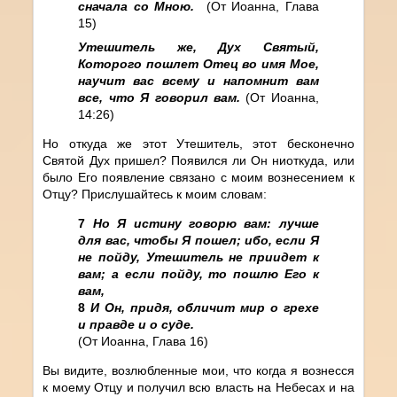
сначала со Мною.
(От Иоанна, Глава
15)
Утешитель же, Дух Святый,
Которого пошлет Отец во имя Мое,
научит вас всему и напомнит вам
все, что Я говорил вам.
(От Иоанна,
14:26)
Но откуда же этот Утешитель, этот бесконечно
Святой Дух пришел? Появился ли Он ниоткуда, или
было Его появление связано с моим вознесением к
Отцу? Прислушайтесь к моим словам:
7
Но Я истину говорю вам: лучше
для вас, чтобы Я пошел; ибо, если Я
не пойду, Утешитель не приидет к
вам; а если пойду, то пошлю Его к
вам,
8
И Он, придя, обличит мир о грехе
и правде и о суде.
(От Иоанна, Глава 16)
Вы видите, возлюбленные мои, что когда я вознесся
к моему Отцу и получил всю власть на Небесах и на