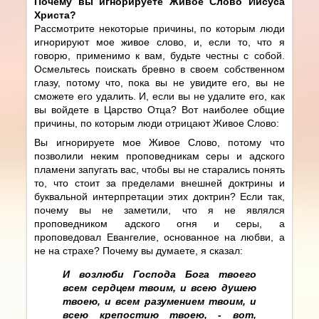
Почему вы игнорируете Живое Слово Иисуса
Христа?
Рассмотрите некоторые причины, по которым люди
игнорируют мое живое слово, и, если то, что я
говорю, применимо к вам, будьте честны с собой.
Осмельтесь поискать бревно в своем собственном
глазу, потому что, пока вы не увидите его, вы не
сможете его удалить. И, если вы не удалите его, как
вы войдете в Царство Отца? Вот наиболее общие
причины, по которым люди отрицают Живое Слово:
Вы игнорируете мое Живое Слово, потому что
позволили неким проповедникам серы и адского
пламени запугать вас, чтобы вы не старались понять
то, что стоит за пределами внешней доктрины и
буквальной интерпретации этих доктрин? Если так,
почему вы не заметили, что я не являлся
проповедником адского огня и серы, а
проповедовал Евангелие, основанное на любви, а
не на страхе? Почему вы думаете, я сказал:
И возлюби Господа Бога твоего
всем сердцем твоим, и всею душею
твоею, и всем разумением твоим, и
всею крепостию твоею, - вот,