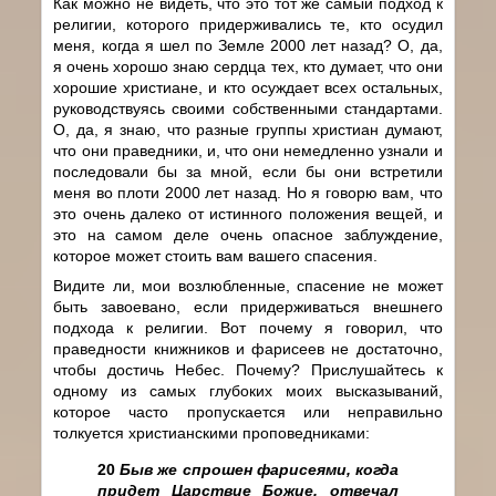
Как можно не видеть, что это тот же самый подход к
религии, которого придерживались те, кто осудил
меня, когда я шел по Земле 2000 лет назад? О, да,
я очень хорошо знаю сердца тех, кто думает, что они
хорошие христиане, и кто осуждает всех остальных,
руководствуясь своими собственными стандартами.
О, да, я знаю, что разные группы христиан думают,
что они праведники, и, что они немедленно узнали и
последовали бы за мной, если бы они встретили
меня во плоти 2000 лет назад. Но я говорю вам, что
это очень далеко от истинного положения вещей, и
это на самом деле очень опасное заблуждение,
которое может стоить вам вашего спасения.
Видите ли, мои возлюбленные, спасение не может
быть завоевано, если придерживаться внешнего
подхода к религии. Вот почему я говорил, что
праведности книжников и фарисеев не достаточно,
чтобы достичь Небес. Почему? Прислушайтесь к
одному из самых глубоких моих высказываний,
которое часто пропускается или неправильно
толкуется христианскими проповедниками:
20
Быв же спрошен фарисеями, когда
придет Царствие Божие, отвечал