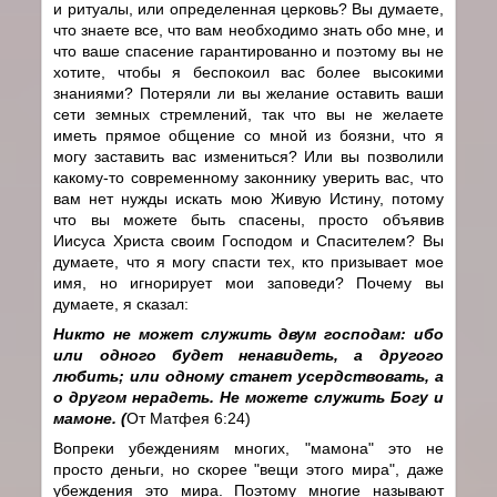
и ритуалы, или определенная церковь? Вы думаете,
что знаете все, что вам необходимо знать обо мне, и
что ваше спасение гарантированно и поэтому вы не
хотите, чтобы я беспокоил вас более высокими
знаниями? Потеряли ли вы желание оставить ваши
сети земных стремлений, так что вы не желаете
иметь прямое общение со мной из боязни, что я
могу заставить вас измениться? Или вы позволили
какому-то современному законнику уверить вас, что
вам нет нужды искать мою Живую Истину, потому
что вы можете быть спасены, просто объявив
Иисуса Христа своим Господом и Спасителем? Вы
думаете, что я могу спасти тех, кто призывает мое
имя, но игнорирует мои заповеди? Почему вы
думаете, я сказал:
Никто не может служить двум господам: ибо
или одного будет ненавидеть, а другого
любить; или одному станет усердствовать, а
о другом нерадеть. Не можете служить Богу и
мамоне. (
От Матфея 6:24)
Вопреки убеждениям многих, "мамона" это не
просто деньги, но скорее "вещи этого мира", даже
убеждения это мира. Поэтому многие называют