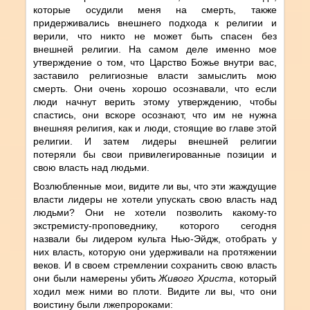
которые осудили меня на смерть, также
придерживались внешнего подхода к религии и
верили, что никто не может быть спасен без
внешней религии. На самом деле именно мое
утверждение о том, что Царство Божье внутри вас,
заставило религиозные власти замыслить мою
смерть. Они очень хорошо осознавали, что если
люди начнут верить этому утверждению, чтобы
спастись, они вскоре осознают, что им не нужна
внешняя религия, как и люди, стоящие во главе этой
религии. И затем лидеры внешней религии
потеряли бы свои привилегированные позиции и
свою власть над людьми.
Возлюбленные мои, видите ли вы, что эти жаждущие
власти лидеры не хотели упускать свою власть над
людьми? Они не хотели позволить какому-то
экстремисту-проповеднику, которого сегодня
назвали бы лидером культа Нью-Эйдж, отобрать у
них власть, которую они удерживали на протяжении
веков. И в своем стремлении сохранить свою власть
они были намерены убить
Живого Христа
, который
ходил меж ними во плоти. Видите ли вы, что они
воистину были лжепророками: