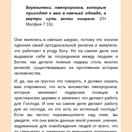
Берегитесь лжепророков, которые
приходят к вам в овечьей одежде, а
внутри суть волки хищные.
(От
Матфея 7:15)
Они являлись в овечьих шкурах, потому что носили
одеяния своей ортодоксальной религии и заявляли,
что работают в угоду Богу. Но на самом деле они
выдавали себя за посредников между людьми и
Богом, как делали ложные лидеры столь многих
религий, существовавших на протяжении истории
человечества.
И, да, как ни грустно это говорить, я должен сказать
вам откровенно, что есть множество лжепророков,
которые занимают лидерские позиции в
христианских церквях и заявляют, что делают работу
для Господа. И они на самом деле делают работу
для их господа, но кто есть их истинный господь?
Если вы честно поразмышляете над этим, вы
увидите, что они взяли данные мной учения, учения,
задуманные для освобождения людей от всего, что
их связывает, и заменили их внешними доктринами,