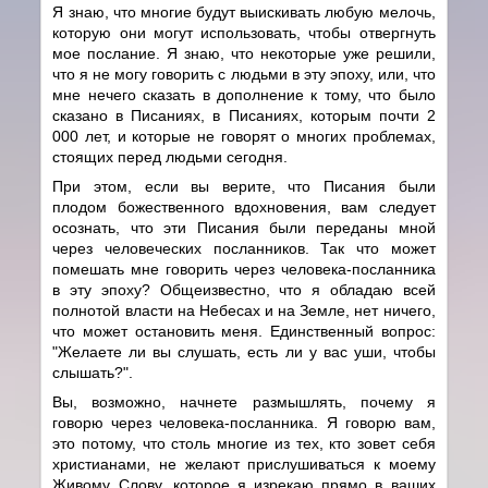
Я знаю, что многие будут выискивать любую мелочь,
которую они могут использовать, чтобы отвергнуть
мое послание. Я знаю, что некоторые уже решили,
что я не могу говорить с людьми в эту эпоху, или, что
мне нечего сказать в дополнение к тому, что было
сказано в Писаниях, в Писаниях, которым почти 2
000 лет, и которые не говорят о многих проблемах,
стоящих перед людьми сегодня.
При этом, если вы верите, что Писания были
плодом божественного вдохновения, вам следует
осознать, что эти Писания были переданы мной
через человеческих посланников. Так что может
помешать мне говорить через человека-посланника
в эту эпоху? Общеизвестно, что я обладаю всей
полнотой власти на Небесах и на Земле, нет ничего,
что может остановить меня. Единственный вопрос:
"Желаете ли вы слушать, есть ли у вас уши, чтобы
слышать?".
Вы, возможно, начнете размышлять, почему я
говорю через человека-посланника. Я говорю вам,
это потому, что столь многие из тех, кто зовет себя
христианами, не желают прислушиваться к моему
Живому Слову, которое я изрекаю прямо в ваших