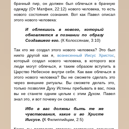
брачный пир, он должен был облечься в брачную
одежду (От Матфея, 22:12) нового человека, то есть
нового состояния сознания. Вот как Павел описал
этого нового человека:
И облекшись в нового, который
обновляется в познании по образу
Создавшего его.
(К Колоссянам, 3:10)
Так кто же создал этого нового человека? Это был
никто другой как я,
вознесенный Иисус Христос
,
который создал нового человека, в которого все
люди могут облечься, и таким образом вступить в
Царство Небесное внутри себя. Как вам облечься в
этого нового человека? Вы не сможете сделать это
через внешние ритуалы. Вы сможете делать это,
только позволяя Духу Истины пребывать в вас, пока
вы не станете одним целым с этим Духом. Павел
знал это, и вот почему он сказал:
Ибо в вас должны быть те же
чувствования, какие и во Христе
Иисусе.
(
К Филиппийцам, 2:5)
Когда вы позволите старому состоянию сознания,