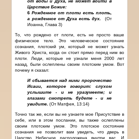
от воды и Духа, не может войти в
Царствие Божие:
6
Рожденное от плоти есть плоть,
а рожденное от Духа есть дух.
(От
Иоанна, Глава 3)
То, что рождено от плоти, есть не просто ваше
физическое тело. Это человеческое состояние
сознания, плотский ум, который не может узнать
Живого Христа, когда он стоит прямо перед ним во
плоти. Люди, которые не узнали меня 2000 лет
назад, были ослеплены своим плотским умом. Вот
почему я сказал:
И сбывается над ними пророчество
Исаии, которое говорит: слухом
услышите - и не уразумеете; и
глазами смотреть будете - и не
увидите.
(От Матфея, 13:14)
Точно так же, если вы не узнаете мое Присутствие в
себе, или в этом послании, вы также ослеплены
своим плотским умом. Это плотское состояние
сознания не позволит вам увидеть, что дверь в
Царство Небесное расположена внутри вас. И