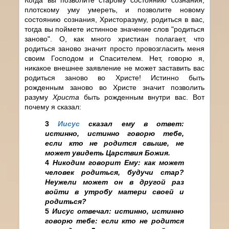
плотскому уму умереть, и позволите новому
состоянию сознания, Христоразуму, родиться в вас,
тогда вы поймете истинное значение слов "родиться
заново". О, как много христиан полагает, что
родиться заново значит просто провозгласить меня
своим Господом и Спасителем. Нет, говорю я,
никакое внешнее заявление не может заставить вас
родиться заново во Христе! Истинно быть
рожденным заново во Христе значит позволить
разуму
Христа
быть рожденным внутри вас. Вот
почему я сказал:
3
Иисус
сказал ему в ответ:
истинно, истинно говорю тебе,
если кто не родится свыше, не
может увидеть Царствия Божия.
4
Никодим говорит Ему: как может
человек родиться, будучи стар?
Неужели может он в другой раз
войти в утробу матери своей и
родиться?
5
Иисус отвечал: истинно, истинно
говорю тебе: если кто не родится