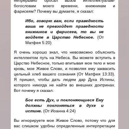
непрерывно бросал вызов интеллектуалам-
богословам моего времени, книжникам и
фарисеям? Почему вы думаете, я сказал:
Ибо, говорю вам, если праведность
ваша не превзойдет праведности
книжников и фарисеев, то вы не
войдете в Царство Небесное.
(От
Матфея 5:20)
Я очень хорошо знал, что невозможно объяснить
интеллектом путь на Небеса. Вы можете вступить в
Царство Небесное, только впитывая мое тело и мою
кровь, мое Живое Слово, и позволяя ему заквасить
цельный хлеб вашего сознания (От Матфея 13:33).
Я пришел, чтобы дать людям дар Духа Истины,
которого никогда не найти во внешних доктринах.
Вот почему я сказал:
Бог есть Дух, и поклоняющиеся Ему
должны поклоняться в духе и
истине.
(От Иоанна 4:24)
Вы игнорируете мое Живое Слово, потому что для
вас слишком удобны определенные интерпретации