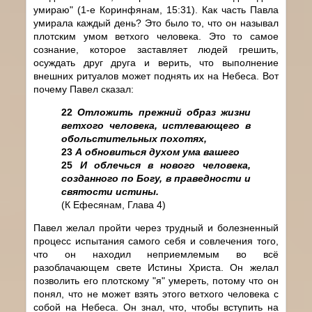
умираю" (1-е Коринфянам, 15:31). Как часть Павла
умирала каждый день? Это было то, что он называл
плотским умом ветхого человека. Это то самое
сознание, которое заставляет людей грешить,
осуждать друг друга и верить, что выполнение
внешних ритуалов может поднять их на Небеса. Вот
почему Павел сказал:
22
Отложить прежний образ жизни
ветхого человека, истлевающего в
обольстительных похотях,
23
А обновиться духом ума вашего
25
И облечься в нового человека,
созданного по Богу, в праведности и
святости истины.
(К Ефесянам, Глава 4)
Павел желал пройти через трудный и болезненный
процесс испытания самого себя и совлечения того,
что он находил неприемлемым во всё
разоблачающем свете Истины Христа. Он желал
позволить его плотскому "я" умереть, потому что он
понял, что не может взять этого ветхого человека с
собой на Небеса. Он знал, что, чтобы вступить на