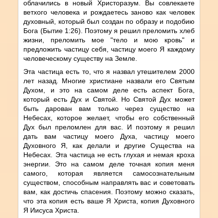
облачились в новый Христоразум. Вы совлекаете
ветхого человека и рождаетесь заново как человек
духовный, который был создан по образу и подобию
Бога (Бытие 1:26). Поэтому я решил преломить хлеб
жизни, преломить мое "тело и мою кровь" и
предложить частицу себя, частицу моего Я каждому
человеческому существу на Земле.
Эта частица есть то, что я назвал утешителем 2000
лет назад. Многие христиане назвали его Святым
Духом, и это на самом деле есть аспект Бога,
который есть Дух и Святой. Но Святой Дух может
быть дарован вам только через существо на
Небесах, которое желает, чтобы его собственный
Дух был преломлен для вас. И поэтому я решил
дать вам частицу моего Духа, частицу моего
Духовного Я, как делали и другие Существа на
Небесах. Эта частица не есть глухая и немая кроха
энергии. Это на самом деле точная копия меня
самого, которая является самосознательным
существом, способным направлять вас и советовать
вам, как достичь спасения. Поэтому можно сказать,
что эта копия есть ваше Я Христа, копия Духовного
Я Иисуса Христа.