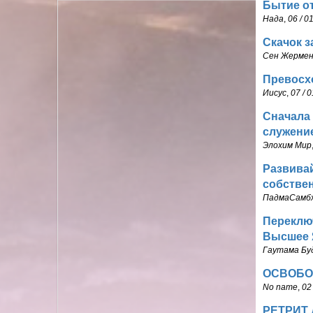
Бытие о
Нада
,
06 / 0
Скачок з
Сен Жерме
Превосх
Иисус
,
07 / 0
Сначала 
служение
Элохим Мир
Развивай
собстве
ПадмаСамб
Переключ
Высшее 
Гаутама Бу
ОСВОБО
No name
,
02 
РЕТРИТ