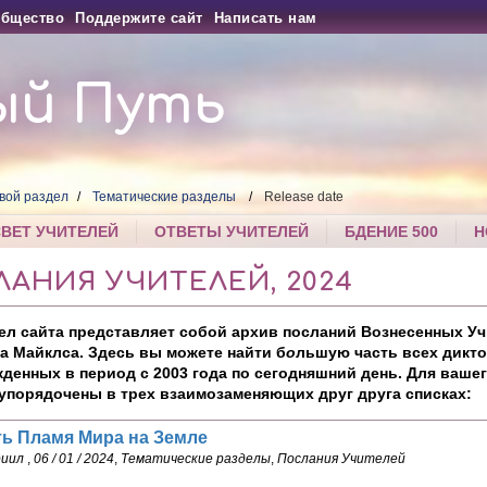
бщество
Поддержите сайт
Написать нам
ый Путь
вой раздел
Тематические разделы
Release date
СВЕТ УЧИТЕЛЕЙ
ОТВЕТЫ УЧИТЕЛЕЙ
БДЕНИЕ 500
Н
АНИЯ УЧИТЕЛЕЙ, 2024
ел сайта представляет собой архив посланий Вознесенных Уч
а Майклса. Здесь вы можете найти б
о
льшую часть всех дикто
енных в период с 2003 года по сегодняшний день. Для вашег
упорядочены в трех взаимозаменяющих друг друга списках:
ть Пламя Мира на Земле
риил
,
06 / 01 / 2024
,
Тематические разделы
,
Послания Учителей