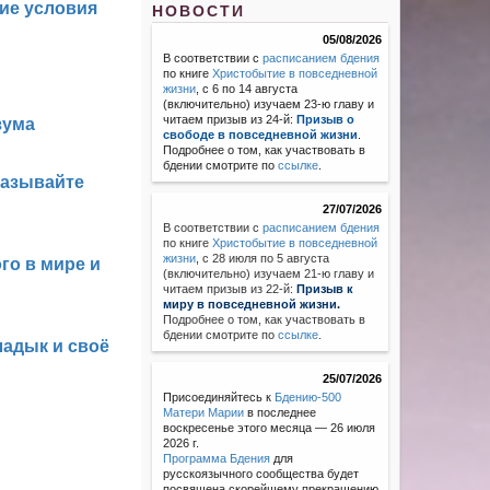
ие условия
НОВОСТИ
05/08/2026
В соответствии с
расписанием бдения
по книге
Христобытие в повседневной
жизни
, с 6 по 14 августа
(включительно) изучаем 23-ю главу и
читаем призыв из 24-й:
Призыв о
зума
свободе в повседневной жизни
.
Подробнее о том, как участвовать в
бдении смотрите по
ссылке
.
оказывайте
27/07/2026
В соответствии с
расписанием бдения
по книге
Христобытие в повседневной
жизни
,
с 28 июля по 5 августа
го в мире и
(включительно) изучаем 21-ю главу и
читаем призыв из 22-й:
Призыв к
миру в повседневной жизни.
Подробнее о том, как участвовать в
бдении смотрите по
ссылке
.
ладык и своё
25/07/2026
Присоединяйтесь к
Бдению-500
Матери Марии
в последнее
воскресенье этого месяца — 26 июля
2026 г.
Программа Бдения
для
русскоязычного сообщества будет
посвящена скорейшему прекращению