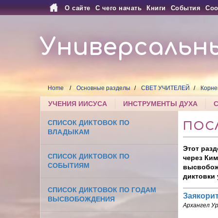
О сайте
С чего начать
Книги
События
Соо
Универсальн
Home
Основные разделы
СВЕТ УЧИТЕЛЕЙ
Корне
УЧЕНИЯ ИИСУСА
ИНСТРУМЕНТЫ ДУХА
СПИСОК ДИКТОВОК ПО
ПОСЛ
ВЛАДЫКАМ
Этот разд
СПИСОК ДИКТОВОК ПО
через Ким
СОБЫТИЯМ
высвобожд
диктовки 
СПИСОК ДИКТОВОК ПО ГОДАМ
Заякори
ВЫСВОБОЖДЕНИЯ
Архангел У