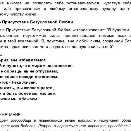
е никогда не позволять себе останавливаться, чувствуя се
и или привязанным к любому ограниченному чувству идент
ому чувству жизни.
ю Присутствие Безусловной Любви
аю Присутствие Безусловной Любви, которое говорит: "Я буду тем, 
реклонная, неутолимая сила, проявляющаяся помимо всех 
е в этой вселенной. Я, поистине, вне любой силы, созданной Бог
сила, вдохновившая Бога создать вселенную и силы в ней".
а
ария, мы избавляемся
 и чувств, что миром не являются.
е образцы ныне отпускаем,
е клише позади оставляем.
ток - Река Жизни,
 жить, мы желаем расти,
и и быть более мы желаем,
жизни мы обожаем.
ИМЕЧАНИЕ:
френ Богородица в приведённом выше варианте наилучшем обра
нания века Водолея. Рефрен в первоначальном варианте, приведённы