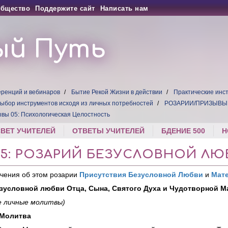
бщество
Поддержите сайт
Написать нам
ый Путь
ренций и вебинаров
Бытие Рекой Жизни в действии
Практические инс
ыбор инструментов исходя из личных потребностей
РОЗАРИИ/ПРИЗЫВЫ 
вы 05: Психологическая Целостность
СВЕТ УЧИТЕЛЕЙ
ОТВЕТЫ УЧИТЕЛЕЙ
БДЕНИЕ 500
Н
5: РОЗАРИЙ БЕЗУСЛОВНОЙ ЛЮ
учения об этом розарии
Присутствия Безусловной Любви
и
Мат
зусловной любви Отца, Сына, Святого Духа и Чудотворной М
 личные молитвы)
 Молитва