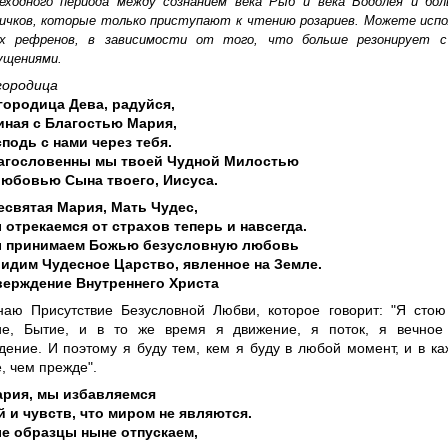
еходного периода между сознанием века Рыб и века Водолея и бо
ичков, которые только приступают к чтению розариев. Можете испо
ух рефренов, в зависимости от того, что больше резонирует 
ущениями.
городица
городица Дева, радуйся,
иная с Благостью Мария,
сподь с нами через тебя.
агословенны мы твоей Чудной Милостью
любовью Сына твоего, Иисуса.
есвятая Мария, Мать Чудес,
 отрекаемся от страхов теперь и навсегда.
 принимаем Божью безусловную любовь
видим Чудесное Царство, явленное на Земле.
верждение Внутреннего Христа
наю Присутствие Безусловной Любви, которое говорит: "Я стою
ие, Бытие, и в то же время я движение, я поток, я вечное
дение. И поэтому я буду тем, кем я буду в любой момент, и в к
, чем прежде".
ария, мы избавляемся
 и чувств, что миром не являются.
е образцы ныне отпускаем,