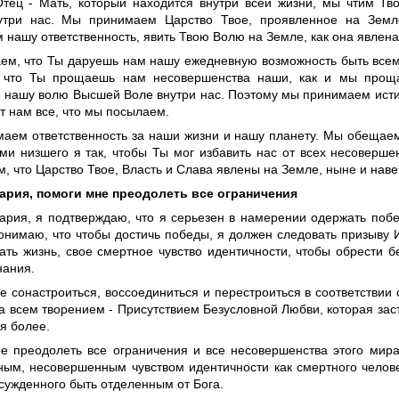
тец - Мать, который находится внутри всей жизни, мы чтим Тво
утри нас. Мы принимаем Царство Твое, проявленное на Земл
нашу ответственность, явить Твою Волю на Земле, как она явлена
ем, что Ты даруешь нам нашу ежедневную возможность быть всем
 что Ты прощаешь нам несовершенства наши, как и мы проща
 нашу волю Высшей Воле внутри нас. Поэтому мы принимаем исти
т нам все, что мы посылаем.
аем ответственность за наши жизни и нашу планету. Мы обещаем
ми низшего я так, чтобы Ты мог избавить нас от всех несоверш
, что Царство Твое, Власть и Слава явлены на Земле, ныне и наве
ария, помоги мне преодолеть все ограничения
ария, я подтверждаю, что я серьезен в намерении одержать побе
понимаю, что чтобы достичь победы, я должен следовать призыву 
ать жизнь, свое смертное чувство идентичности, чтобы обрести 
нания.
 сонастроиться, воссоединиться и перестроиться в соответствии 
за всем творением - Присутствием Безусловной Любви, которая зас
я более.
е преодолеть все ограничения и все несовершенства этого мира
ным, несовершенным чувством идентичности как смертного челове
сужденного быть отделенным от Бога.