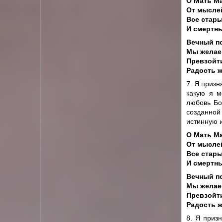
О Мать М
От мыслей
Все стары
И смертны
Вечный по
Мы желаем
Превзойт
Радость 
7. Я приз
какую я м
любовь Бо
созданной
истинную 
О Мать М
От мыслей
Все стары
И смертны
Вечный по
Мы желаем
Превзойт
Радость 
8. Я приз