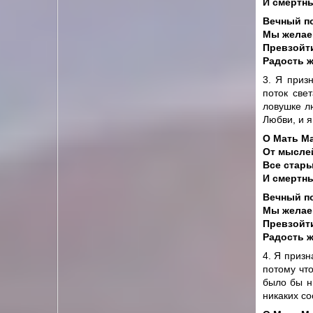
И смертны
Вечный по
Мы желаем
Превзойт
Радость 
3. Я приз
поток све
ловушке л
Любви, и я
О Мать М
От мыслей
Все стары
И смертны
Вечный по
Мы желаем
Превзойт
Радость 
4. Я призн
потому что
было бы н
никаких со