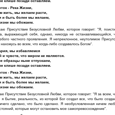
е клише позади оставляем.
ток - Река Жизни,
 жить, мы желаем расти,
и и быть более мы желаем,
жизни мы обожаем.
наю Присутствие Безусловной Любви, которое говорит: "Я, поис
та, выражающий себя, однако, никогда не останавливающийся, ч
юбого частного проявления. Я непреклонное, неутолимое Присут
 нахожусь во всем, что когда-либо создавалось Богом".
ария, мы избавляемся
 и чувств, что миром не являются.
е образцы ныне отпускаем,
е клише позади оставляем.
ток - Река Жизни,
 жить, мы желаем расти,
и и быть более мы желаем,
жизни мы обожаем.
аю Присутствие Безусловной Любви, которое говорит: "Я за всем, ч
 я Бытие, реальность, из которой Бог создал все, что было созда
ичего сделано, что было сделано. Я необусловленная ничем люб
стояний, которые могут остановить мое самопревосхождение".