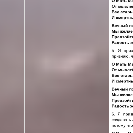
О Мать М
От мыслей
Все стары
И смертны
Вечный по
Мы желаем
Превзойт
Радость 
5. Я приз
признаю, ч
О Мать М
От мыслей
Все стары
И смертны
Вечный по
Мы желаем
Превзойт
Радость 
6. Я приз
создавать 
потому что