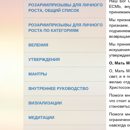
Наш Бог О
РОЗАРИИ/ПРИЗЫВЫ ДЛЯ ЛИЧНОГО
ЕСМЬ, вн
РОСТА, ОБЩИЙ СПИСОК
принимаем 
Мы призна
РОЗАРИИ/ПРИЗЫВЫ ДЛЯ ЛИЧНОГО
признаем,
РОСТА ПО КАТЕГОРИЯМ
подчиняем
возвращае
Мы приним
ВЕЛЕНИЯ
искушения
утверждаем
УТВЕРЖДЕНИЯ
О, Мать М
О, Мать М
МАНТРЫ
свет, и я 
желаю отд
Христосоз
ВНУТРЕННЕЕ РУКОВОДСТВО
Помоги мне
что стоит 
ВИЗУАЛИЗАЦИИ
становитьс
Помоги мн
МЕДИТАЦИИ
ограничен
навсегда о