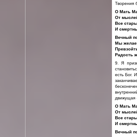
Творения 
О Мать М
От мыслей
Все стары
И смертны
Вечный по
Мы желаем
Превзойт
Радость 
9. Я приз
становитьс
есть Бог. 
заканчива
бесконече
внутренни
движущая с
О Мать М
От мыслей
Все стары
И смертны
Вечный по