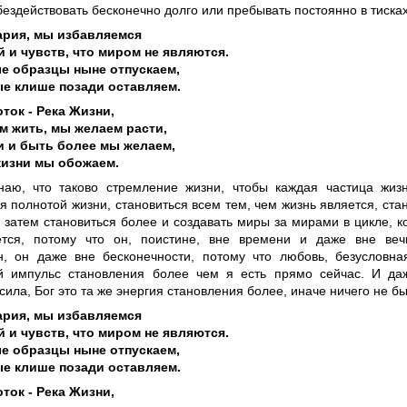
бездействовать бесконечно долго или пребывать постоянно в тиск
ария, мы избавляемся
 и чувств, что миром не являются.
е образцы ныне отпускаем,
е клише позади оставляем.
ток - Река Жизни,
 жить, мы желаем расти,
и и быть более мы желаем,
жизни мы обожаем.
наю, что таково стремление жизни, чтобы каждая частица жиз
я полнотой жизни, становиться всем тем, чем жизнь является, стан
И затем становиться более и создавать миры за мирами в цикле, к
ется, потому что он, поистине, вне времени и даже вне веч
н, он даже вне бесконечности, потому что любовь, безусловна
й импульс становления более чем я есть прямо сейчас. И да
ила, Бог это та же энергия становления более, иначе ничего не б
ария, мы избавляемся
 и чувств, что миром не являются.
е образцы ныне отпускаем,
е клише позади оставляем.
ток - Река Жизни,