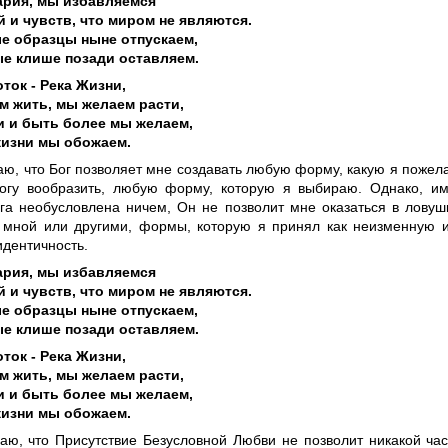
ария, мы избавляемся
 и чувств, что миром не являются.
е образцы ныне отпускаем,
е клише позади оставляем.
ток - Река Жизни,
 жить, мы желаем расти,
и и быть более мы желаем,
жизни мы обожаем.
наю, что Бог позволяет мне создавать любую форму, какую я поже
огу вообразить, любую форму, которую я выбираю. Однако, им
га необусловлена ничем, Он не позволит мне оказаться в лову
 мной или другими, формы, которую я принял как неизменную 
идентичность.
ария, мы избавляемся
 и чувств, что миром не являются.
е образцы ныне отпускаем,
е клише позади оставляем.
ток - Река Жизни,
 жить, мы желаем расти,
и и быть более мы желаем,
жизни мы обожаем.
наю, что Присутствие Безусловной Любви не позволит никакой ча