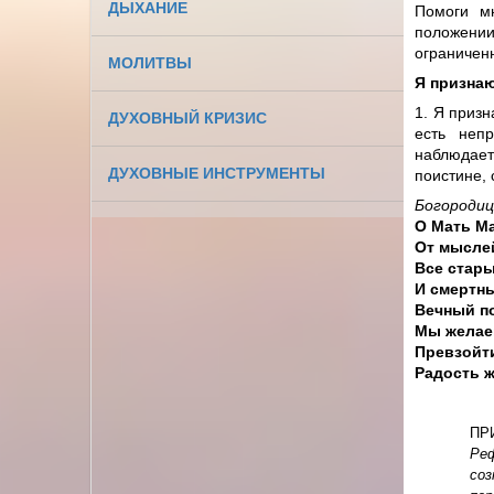
ДЫХАНИЕ
Помоги мн
положени
ограниченн
МОЛИТВЫ
Я призна
1. Я призн
ДУХОВНЫЙ КРИЗИС
есть неп
наблюдает
ДУХОВНЫЕ ИНСТРУМЕНТЫ
поистине, 
Богородиц
О Мать М
От мыслей
Все стары
И смертны
Вечный по
Мы желаем
Превзойт
Радость 
ПР
Ре
соз