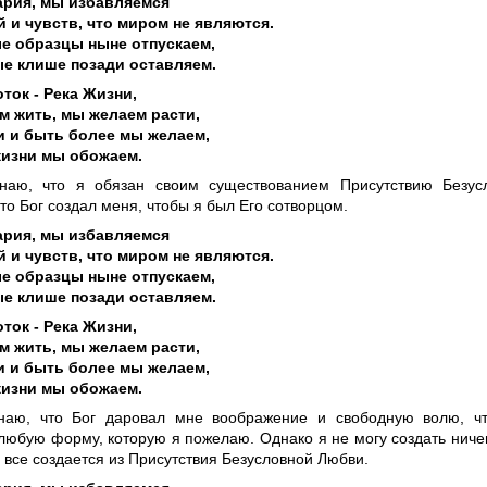
ария, мы избавляемся
 и чувств, что миром не являются.
е образцы ныне отпускаем,
е клише позади оставляем.
ток - Река Жизни,
 жить, мы желаем расти,
и и быть более мы желаем,
жизни мы обожаем.
наю, что я обязан своим существованием Присутствию Безус
то Бог создал меня, чтобы я был Его сотворцом.
ария, мы избавляемся
 и чувств, что миром не являются.
е образцы ныне отпускаем,
е клише позади оставляем.
ток - Река Жизни,
 жить, мы желаем расти,
и и быть более мы желаем,
жизни мы обожаем.
наю, что Бог даровал мне воображение и свободную волю, ч
любую форму, которую я пожелаю. Однако я не могу создать ничег
 все создается из Присутствия Безусловной Любви.