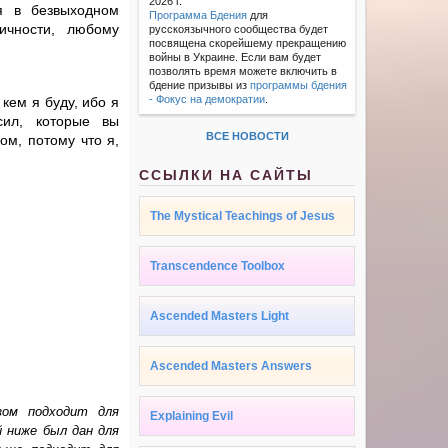
2026 г.
бя в безвыходном
Программа Бдения
для
ичности, любому
русскоязычного сообщества будет
посвящена скорейшему прекращению
войны в Украине. Если вам будет
позволять время можете включить в
бдение призывы из
программы бдения
- Фокус на демократии
.
кем я буду, ибо я
сил, которые вы
ВСЕ НОВОСТИ
ом, потому что я,
ССЫЛКИ НА САЙТЫ
The Mystical Teachings of Jesus
Transcendence Toolbox
Ascended Masters Light
Ascended Masters Answers
зом подходит для
Explaining Evil
й ниже был дан для