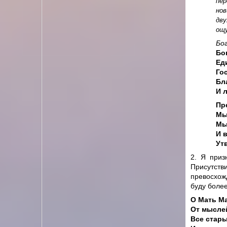
пер
нов
дв
ощ
Бо
Бо
Ед
Го
Бл
И 
Пр
Мы
Мы
И 
Ут
2. Я приз
Присутств
превосхож
буду более
О Мать М
От мыслей
Все стары