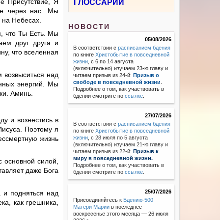
е Присутствие, Я
ГЛОССАРИЙ
е через нас. Мы
 на Небесах.
НОВОСТИ
, что Ты Есть. Мы
05/08/2026
ем друг друга и
В соответствии с
расписанием бдения
ну, что вселенная
по книге
Христобытие в повседневной
жизни
, с 6 по 14 августа
(включительно) изучаем 23-ю главу и
 возвыситься над
читаем призыв из 24-й:
Призыв о
свободе в повседневной жизни
.
енных энергий. Мы
Подробнее о том, как участвовать в
ки. Аминь.
бдении смотрите по
ссылке
.
27/07/2026
ду и вознестись в
В соответствии с
расписанием бдения
Иисуса. Поэтому я
по книге
Христобытие в повседневной
бессмертную жизнь
жизни
,
с 28 июля по 5 августа
(включительно) изучаем 21-ю главу и
читаем призыв из 22-й:
Призыв к
миру в повседневной жизни.
с основной силой,
Подробнее о том, как участвовать в
тавляет даже Бога
бдении смотрите по
ссылке
.
25/07/2026
 и подняться над
Присоединяйтесь к
Бдению-500
ка, как грешника,
Матери Марии
в последнее
воскресенье этого месяца — 26 июля