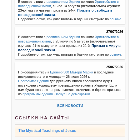
В соответствии с
расписанием бдения
по книге
Христобытие в
повседневной жизни
, с 6 по 14 августа (включительно) изучаем
23-ю главу и читаем призыв из 24-й:
Призыв о свободе в
повседневной жизни
.
Подробнее о том, как участвовать в бдении смотрите по
ссылке
.
27/07/2026
В соответствии с
расписанием бдения
по книге
Христобытие в
повседневной жизни
,
с 28 июля по 5 августа (включительно)
изучаем 21-ю главу и читаем призыв из 22-й:
Призыв к миру в
повседневной жизни.
Подробнее о том, как участвовать в бдении смотрите по
ссылке
.
25/07/2026
Присоединяйтесь к
Бдению-500 Матери Марии
в последнее
воскресенье этого месяца — 26 июля 2026 г.
Программа Бдения
для русскоязычного сообщества будет
посвящена скорейшему прекращению войны в Украине. Если
вам будет позволять время можете включить в бдение призывы
из
программы бдения - Фокус на демократии
.
ВСЕ НОВОСТИ
ССЫЛКИ НА САЙТЫ
The Mystical Teachings of Jesus