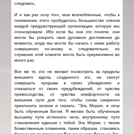
следовать.
И я как раз хочу того, мои возлюбленные, чтобы к
пониманию этого пробудилось большинство членов
каждой предшествующей организации, которую мы
спонсировали. Ибо если бы они это поняли, они
могли бы ускорить свое духовное достижение до
момента, когда мы могли бы начать с ними работу
совершенно по-иному и, следовательно, их
служение этой планете могло быть приумножено во
много раз.
Все же те, кто не желает посмотреть за пределы
внешнего идола, созданного эго, не смогут
совершить прорыва в своих убеждениях и
отказаться от своих предубеждений, от чувства
превосходства, от чувства комфортности на
внешнем пути для того, чтобы снова смиренно
преклонить колени и сказать: "Эль Мория, я хочу
быть обученным Богом. Я желаю быть обученным
высшему пути истинного чела, внутреннему пути
становления единым с тобой, Эль Мория, с твоим
Божественным пламенем, таким образом, становясь
близнецовым пламенем Вознес енного Владыки Эль