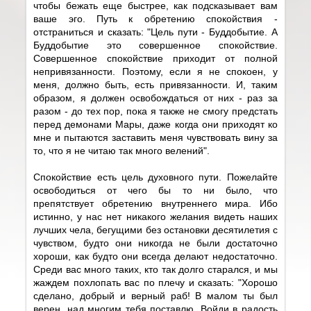
чтобы бежать еще быстрее, как подсказывает вам
ваше эго. Путь к обретению спокойствия -
отстраниться и сказать: "Цель пути - Буддобытие. А
Буддобытие это совершенное спокойствие.
Совершенное спокойствие приходит от полной
непривязанности. Поэтому, если я не спокоен, у
меня, должно быть, есть привязанности. И, таким
образом, я должен освобождаться от них - раз за
разом - до тех пор, пока я также не смогу предстать
перед демонами Мары, даже когда они приходят ко
мне и пытаются заставить меня чувствовать вину за
то, что я не читаю так много велений".
Спокойствие есть цель духовного пути. Пожелайте
освободиться от чего бы то ни было, что
препятствует обретению внутреннего мира. Ибо
истинно, у нас нет никакого желания видеть наших
лучших чела, бегущими без остановки десятилетия с
чувством, будто они никогда не были достаточно
хороши, как будто они всегда делают недостаточно.
Среди вас много таких, кто так долго старался, и мы
жаждем похлопать вас по плечу и сказать: "Хорошо
сделано, добрый и верный раб! В малом ты был
верен, над многим тебя поставлю. Войди в радость