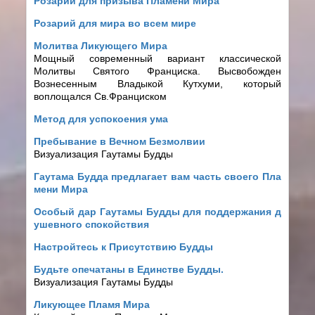
Розарий для призыва Пламени Мира
Розарий для мира во всем мире
Молитва Ликующего Мира
Мощный современный вариант классической
Молитвы Святого Франциска. Высвобожден
Вознесенным Владыкой Кутхуми, который
воплощался Св.Франциском
Метод для успокоения ума
Пребывание в Вечном Безмолвии
Визуализация Гаутамы Будды
Гаутама Будда предлагает вам часть своего Пла
мени Мира
Особый дар Гаутамы Будды для поддержания д
ушевного спокойствия
Настройтесь к Присутствию Будды
Будьте опечатаны в Единстве Будды.
Визуализация Гаутамы Будды
Ликующее Пламя Мира