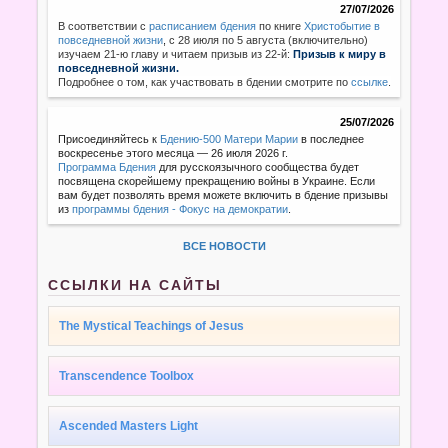
27/07/2026
В соответствии с
расписанием бдения
по книге
Христобытие в
повседневной жизни
,
с 28 июля по 5 августа (включительно)
изучаем 21-ю главу и читаем призыв из 22-й:
Призыв к миру в
повседневной жизни.
Подробнее о том, как участвовать в бдении смотрите по
ссылке
.
25/07/2026
Присоединяйтесь к
Бдению-500 Матери Марии
в последнее
воскресенье этого месяца — 26 июля 2026 г.
Программа Бдения
для русскоязычного сообщества будет
посвящена скорейшему прекращению войны в Украине. Если
вам будет позволять время можете включить в бдение призывы
из
программы бдения - Фокус на демократии
.
ВСЕ НОВОСТИ
ССЫЛКИ НА САЙТЫ
The Mystical Teachings of Jesus
Transcendence Toolbox
Ascended Masters Light