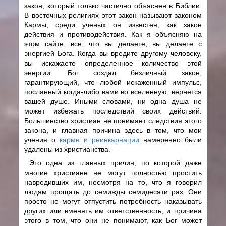
закон, который только частично объяснен в Библии.
В восточных религиях этот закон называют законом
Кармы, среди ученых он известен, как закон
действия и противодействия. Как я объясняю на
этом сайте, все, что вы делаете, вы делаете с
энергией Бога. Когда вы вредите другому человеку,
вы искажаете определенное количество этой
энергии. Бог создал безличный закон,
гарантирующий, что любой искаженный импульс,
посланный когда-либо вами во вселенную, вернется
вашей душе. Иными словами, ни одна душа не
может избежать последствий своих действий.
Большинство христиан не понимает следствия этого
закона, и главная причина здесь в том, что мои
учения о
карме и реинкарнации
намеренно были
удалены из христианства.
Это одна из главных причин, по которой даже
многие христиане не могут полностью простить
навредивших им, несмотря на то, что я говорил
людям прощать до семижды семидесяти раз. Они
просто не могут отпустить потребность наказывать
других или вменять им ответственность, и причина
этого в том, что они не понимают, как Бог может