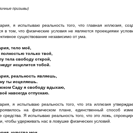
личные призывы)
ария, я испытываю реальность того, что главная иллюзия, соз
ся в том, что физические условия не являются проекциями услов
ективное существование независимо от ума.
рия, тело моё,
 полностью только твоё,
у тела свободу открой,
недуг исцелится тобой.
рия, реальность являешь,
ну ты исцеляешь.
нском Саду я свободу вдыхаю,
воё навсегда отпускаю.
ария, я испытываю реальность того, что эта иллюзия утверждает
проявилось на физическом плане, единственный способ изм
е средства. Я испытываю реальность того, что это ложь, спроец
, чтобы удерживать нас в ловушке физических условий.
рия, чувства мои,