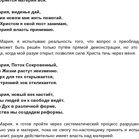
оряется материя вся.
рия, виденье дай,
ии новом мне жить помогай.
Христом я свой пост занимаю,
ерией власть принимаю.
Мария, я испытываю реальность того, что вопрос о преобла
может быть решён только путём прямой демонстрации, но это
да, когда мой разум открыт, позволяя силе Христа течь через меня.
ария, Поток Сокровенный,
е Жизни растут неизменно.
рх для тех открывается,
утренний зов откликается.
рия, новый век настаёт,
ы людей он к свободе ведёт.
 Дух в различной форме,
ства мы создадим реформы.
Мария, я готов пройти через систематический процесс разруше
ьно ума и материи, пока не смогу по-настоящему принять и испыт
начит, разум действительно имеет власть над материей.