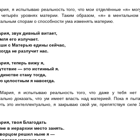
ария, я испытываю реальность того, что мои отделённые «я» мо
 четырёх уровнях материи. Таким образом, «я» в ментально
уальным спорам о способности ума изменять материю.
рия, звук дивный витает,
мля его излучает.
аши с Матерью едины сейчас,
когда не разлучит нас.
рия, теперь вижу я,
тствие — это истинный я.
единстве стану тогда,
 целостным я навсегда.
Мария, я испытываю реальность того, что даже у тебя нет 
уально доказать, что ум имеет власть над материей. Пока я пыт
уть это интеллектуально, я закрываю свой ум, препятствуя силе 
рия, твоя Благодать
не в иерархии место занять.
творцом решил ныне я —