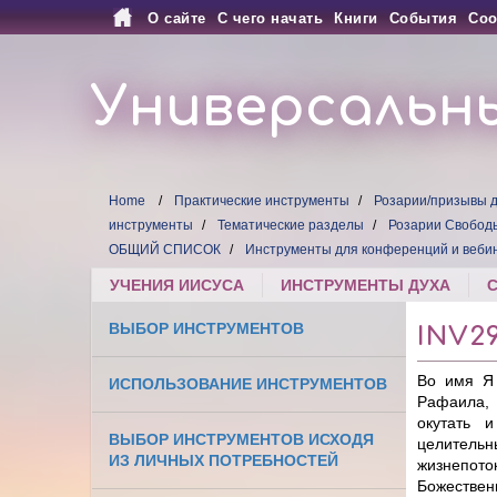
О сайте
С чего начать
Книги
События
Соо
Универсальн
Home
Практические инструменты
Розарии/призывы д
инструменты
Тематические разделы
Розарии Свобод
ОБЩИЙ СПИСОК
Инструменты для конференций и веби
УЧЕНИЯ ИИСУСА
ИНСТРУМЕНТЫ ДУХА
ВЫБОР ИНСТРУМЕНТОВ
INV2
Во имя Я
ИСПОЛЬЗОВАНИЕ ИНСТРУМЕНТОВ
Рафаила, 
окутать 
ВЫБОР ИНСТРУМЕНТОВ ИСХОДЯ
целительн
ИЗ ЛИЧНЫХ ПОТРЕБНОСТЕЙ
жизнепото
Божественн