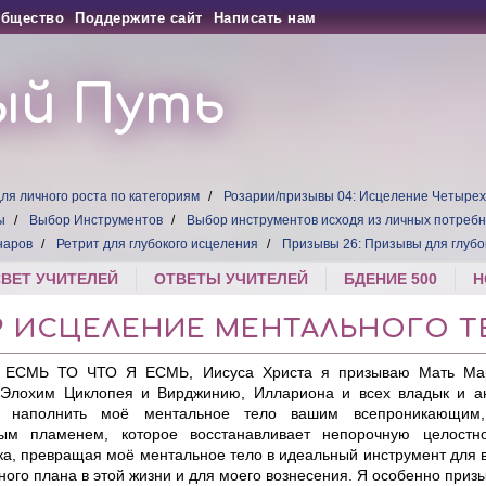
бщество
Поддержите сайт
Написать нам
ый Путь
ля личного роста по категориям
Розарии/призывы 04: Исцеление Четырех
ы
Выбор Инструментов
Выбор инструментов исходя из личных потреб
наров
Ретрит для глубокого исцеления
Призывы 26: Призывы для глубо
СВЕТ УЧИТЕЛЕЙ
ОТВЕТЫ УЧИТЕЛЕЙ
БДЕНИЕ 500
Н
9 ИСЦЕЛЕНИЕ МЕНТАЛЬНОГО Т
 ЕСМЬ ТО ЧТО Я ЕСМЬ, Иисуса Христа я призываю Мать Ма
Элохим Циклопея и Вирджинию, Иллариона и всех владык и а
и наполнить моё ментальное тело вашим всепроникающим,
ым пламенем, которое восстанавливает непорочную целостно
ка, превращая моё ментальное тело в идеальный инструмент для
ого плана в этой жизни и для моего вознесения. Я особенно приз