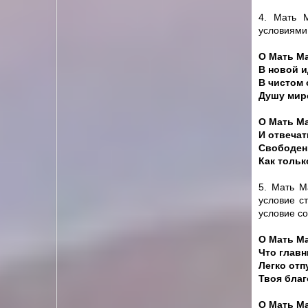
4. Мать М
условиями
О Мать М
В новой и
В чистом 
Душу мир
О Мать Ма
И отвечат
Свободен 
Как тольк
5. Мать М
условие с
условие со
О Мать М
Что главн
Легко отп
Твоя благ
О Мать Ма