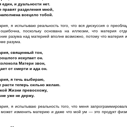
 един, и дуальности нет.
 правят разделения мной,
наполнена всецело тобой.
ария, я испытываю реальность того, что вся дискуссия о преобл
ошибочна, поскольку основана на иллюзии, что материя отд
ние разума над материей вполне возможно, потому что материя 
оме разума.
рия, священный тон,
ошлого искупает он.
олокола Матери звон,
ет от смерти и ада он.
рия, я течь выбираю,
 расти теперь сильно желаю.
екой Жизни превосхожу,
ыне уже не держу.
ария, я испытываю реальность того, что меня запрограммировали
 может изменить материю и даже что мой ум — это продукт физи