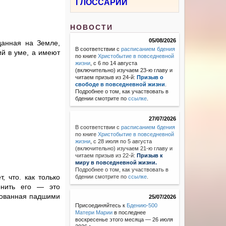
ГЛОССАРИЙ
НОВОСТИ
05/08/2026
данная на Земле,
В соответствии с
расписанием бдения
ий в уме, а имеют
по книге
Христобытие в повседневной
жизни
, с 6 по 14 августа
(включительно) изучаем 23-ю главу и
читаем призыв из 24-й:
Призыв о
свободе в повседневной жизни
.
Подробнее о том, как участвовать в
бдении смотрите по
ссылке
.
27/07/2026
В соответствии с
расписанием бдения
по книге
Христобытие в повседневной
жизни
,
с 28 июля по 5 августа
(включительно) изучаем 21-ю главу и
читаем призыв из 22-й:
Призыв к
миру в повседневной жизни.
Подробнее о том, как участвовать в
, что. как только
бдении смотрите по
ссылке
.
енить его — это
ированная падшими
25/07/2026
Присоединяйтесь к
Бдению-500
Матери Марии
в последнее
воскресенье этого месяца — 26 июля