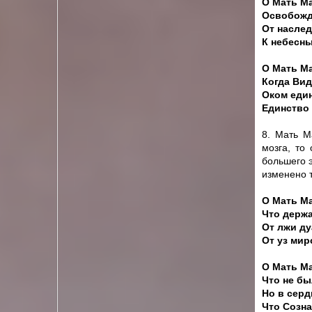
О Мать Ма
Освобожд
От наслед
К небесны
О Мать Ма
Когда Вид
Оком един
Единство 
8. Мать М
мозга, то
большего э
изменено 
О Мать Ма
Что держа
От лжи ду
От уз ми
О Мать Ма
Что не бы
Но в серд
Что Созна