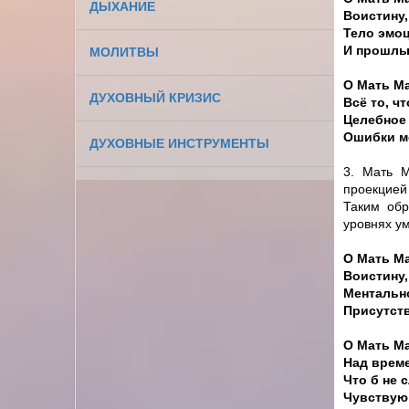
ДЫХАНИЕ
Воистину,
Тело эмоц
И прошлые
МОЛИТВЫ
О Мать М
ДУХОВНЫЙ КРИЗИС
Всё то, ч
Целебное
Ошибки мо
ДУХОВНЫЕ ИНСТРУМЕНТЫ
3.
Мать М
проекцией
Таким
обр
уровнях
ум
О Мать М
Воистину,
Ментально
Присутств
О Мать Ма
Над време
Что б не 
Чувствую 