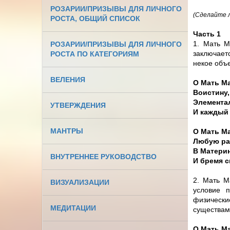
РОЗАРИИ/ПРИЗЫВЫ ДЛЯ ЛИЧНОГО
(Сделайте 
РОСТА, ОБЩИЙ СПИСОК
Часть 1
1. Мать М
РОЗАРИИ/ПРИЗЫВЫ ДЛЯ ЛИЧНОГО
заключает
РОСТА ПО КАТЕГОРИЯМ
некое объ
ВЕЛЕНИЯ
О Мать Ма
Воистину,
Элементал
УТВЕРЖДЕНИЯ
И каждый 
МАНТРЫ
О Мать Ма
Любую ра
В Матери
ВНУТРЕННЕЕ РУКОВОДСТВО
И бремя с
2. Мать М
ВИЗУАЛИЗАЦИИ
условие 
физически
МЕДИТАЦИИ
существами
О Мать Ма