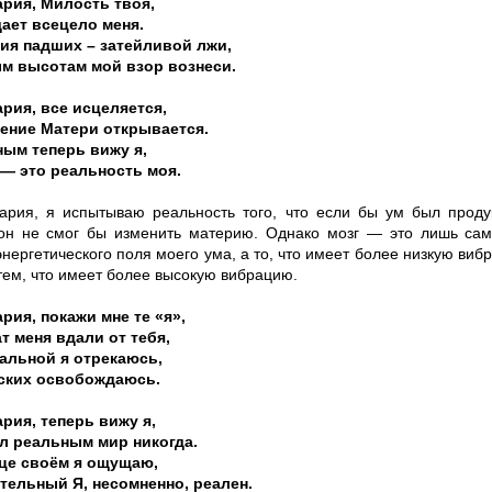
рия, Милость твоя,
ает всецело меня.
ия падших – затейливой лжи,
м высотам мой взор вознеси.
рия, все исцеляется,
ение Матери открывается.
ым теперь вижу я,
— это реальность моя.
ария, я испытываю реальность того, что если бы ум был проду
 он не смог бы изменить материю. Однако мозг — это лишь сам
нергетического поля моего ума, а то, что имеет более низкую виб
тем, что имеет более высокую вибрацию.
рия, покажи мне те «я»,
т меня вдали от тебя,
альной я отрекаюсь,
рских освобождаюсь.
рия, теперь вижу я,
л реальным мир никогда.
це своём я ощущаю,
тельный Я, несомненно, реален.