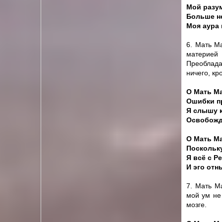
Мой разум
Больше не
Моя аура 
6. Мать М
материей 
Преоблада
ничего, кр
О Мать Ма
Ошибки пр
Я слышу к
Освобожда
О Мать Ма
Поскольку
Я всё с Р
И эго отн
7. Мать М
мой ум не
мозге.