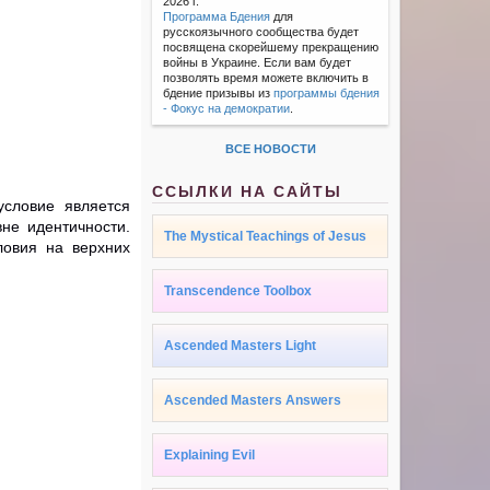
2026 г.
Программа Бдения
для
русскоязычного сообщества будет
посвящена скорейшему прекращению
войны в Украине. Если вам будет
позволять время можете включить в
бдение призывы из
программы бдения
- Фокус на демократии
.
ВСЕ НОВОСТИ
ССЫЛКИ НА САЙТЫ
условие
является
вне
идентичности.
The Mystical Teachings of Jesus
ловия
на
верхних
Transcendence Toolbox
Ascended Masters Light
Ascended Masters Answers
Explaining Evil