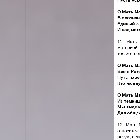
Пусть уск
О Мать Ма
В осознан
Единый с 
И над мат
11. Мать 
материей 
только тог
О Мать М
Все в Рек
Путь наве
Кто на вн
О Мать Ма
Из темниц
Мы видим
Для обще
12. Мать 
относител
разум, а з