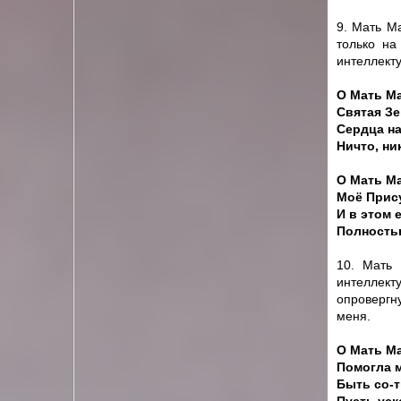
9. Мать М
только на
интеллект
О Мать Ма
Святая Зе
Сердца н
Ничто, ни
О Мать Ма
Моё Прису
И в этом 
Полностью
10. Мать 
интеллект
опровергн
меня.
О Мать Ма
Помогла м
Быть со-