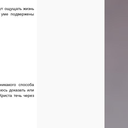
гут ощущать жизнь
м уме подвержены
никакого способа
аюсь доказать или
Христа течь через