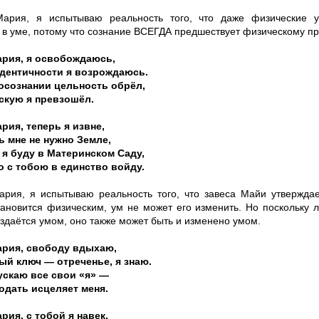
ария, я испытываю реальность того, что даже физические у
 в уме, потому что сознание ВСЕГДА предшествует физическому п
ария, я освобождаюсь,
дентичности я возрождаюсь.
осознании цельность обрёл,
скую я превзошёл.
рия, теперь я извне,
ь мне не нужно Земле,
я буду в Материнском Саду,
о с тобою в единство войду.
ария, я испытываю реальность того, что завеса Майи утверждает
тановится физическим, ум не может его изменить. Но поскольку
здаётся умом, оно также может быть и изменено умом.
ария, свободу вдыхаю,
ый ключ — отреченье, я знаю.
ускаю все свои «я» —
одать исцеляет меня.
рия, с тобой я навек,