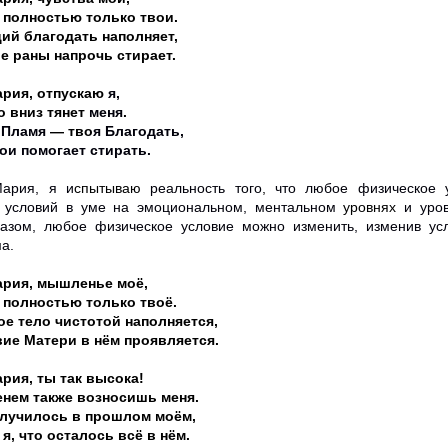
 полностью только твои.
ий благодать наполняет,
 раны напрочь стирает.
ария, отпускаю
я,
то вниз тянет
меня
.
Пламя
— тво
я
Благодать,
и помогает стирать.
ария, я и
спытываю
реальность того
,
что
любое
физическое
условий в уме
на
эмоциональном,
ментальном
уровнях
и
уро
азом,
любое
физическое
условие
можно
изменить,
изменив
ус
а.
ария, мышленье моё,
 полностью только твоё.
е тело чистотой наполняется,
ие Матери в нём проявляется.
рия, ты так высока!
нем также возносишь меня.
случилось в прошлом моём,
я, что осталось всё в нём.