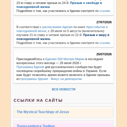
23-ю главу и читаем призыв из 24-й:
Призыв о свободе в
повседневной жизни
.
Подробнее о том, как участвовать в бдении смотрите по
ссылке
.
27/07/2026
В соответствии с
расписанием бдения
по книге
Христобытие в
повседневной жизни
,
с 28 июля по 5 августа (включительно)
изучаем 21-ю главу и читаем призыв из 22-й:
Призыв к миру в
повседневной жизни.
Подробнее о том, как участвовать в бдении смотрите по
ссылке
.
25/07/2026
Присоединяйтесь к
Бдению-500 Матери Марии
в последнее
воскресенье этого месяца — 26 июля 2026 г.
Программа Бдения
для русскоязычного сообщества будет
посвящена скорейшему прекращению войны в Украине. Если
вам будет позволять время можете включить в бдение призывы
из
программы бдения - Фокус на демократии
.
ВСЕ НОВОСТИ
ССЫЛКИ НА САЙТЫ
The Mystical Teachings of Jesus
Transcendence Toolbox