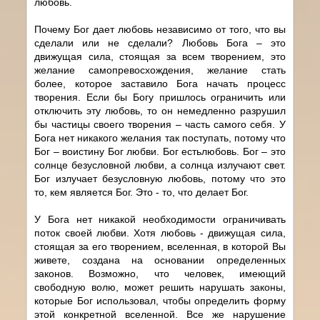
любовь.
Почему Бог дает любовь независимо от того, что вы
сделали или не сделали? Любовь Бога – это
движущая сила, стоящая за всем творением, это
желание самопревосхождения, желание стать
более, которое заставило Бога начать процесс
творения. Если бы Богу пришлось ограничить или
отключить эту любовь, то он немедленно разрушил
бы частицы своего творения – часть самого себя. У
Бога нет никакого желания так поступать, потому что
Бог – воистину Бог любви. Бог естьлюбовь. Бог – это
солнце безусловной любви, а солнца излучают свет.
Бог излучает безусловную любовь, потому что это
то, кем является Бог. Это - то, что делает Бог.
У Бога нет никакой необходимости ограничивать
поток своей любви. Хотя любовь - движущая сила,
стоящая за его творением, вселенная, в которой Вы
живете, создана на основании определенных
законов. Возможно, что человек, имеющий
свободную волю, может решить нарушать законы,
которые Бог использовал, чтобы определить форму
этой конкретной вселенной. Все же нарушение