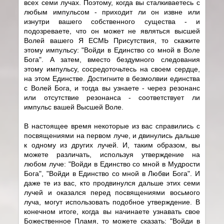
всех семи лучах. Поэтому, когда вы сталкиваетесь с
любым импульсом - приходит ли он извне или
изнутри вашего собственного существа - и
подозреваете, что он может не являться высшей
Волей вашего Я ЕСМЬ Присутствия, то скажите
этому импульсу: "Войди в Единство со мной в Воле
Бога". А затем, вместо бездумного следования
этому импульсу, сосредоточьтесь на своем сердце,
на этом Единстве. Достигните в безмолвии единства
с Волей Бога, и тогда вы узнаете - через резонанс
или отсутствие резонанса - соответствует ли
импульс вашей Высшей Воле.
В настоящее время некоторые из вас справились с
посвящениями на первом луче, и двинулись дальше
к одному из других лучей. И, таким образом, вы
можете различать, используя утверждение на
любом луче: "Войди в Единство со мной в Мудрости
Бога", "Войди в Единство со мной в Любви Бога". И
даже те из вас, кто продвинулся дальше этих семи
лучей и оказался перед посвящениями восьмого
луча, могут использовать подобное утверждение. В
конечном итоге, когда вы начинаете узнавать свое
Божественное Пламя, то можете сказать: "Войди в