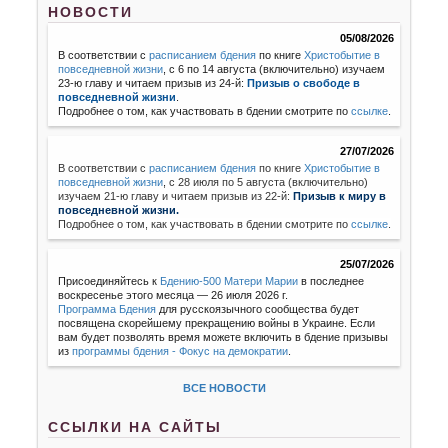
НОВОСТИ
05/08/2026
В соответствии с
расписанием бдения
по книге
Христобытие в
повседневной жизни
, с 6 по 14 августа (включительно) изучаем
23-ю главу и читаем призыв из 24-й:
Призыв о свободе в
повседневной жизни
.
Подробнее о том, как участвовать в бдении смотрите по
ссылке
.
27/07/2026
В соответствии с
расписанием бдения
по книге
Христобытие в
повседневной жизни
,
с 28 июля по 5 августа (включительно)
изучаем 21-ю главу и читаем призыв из 22-й:
Призыв к миру в
повседневной жизни.
Подробнее о том, как участвовать в бдении смотрите по
ссылке
.
25/07/2026
Присоединяйтесь к
Бдению-500 Матери Марии
в последнее
воскресенье этого месяца — 26 июля 2026 г.
Программа Бдения
для русскоязычного сообщества будет
посвящена скорейшему прекращению войны в Украине. Если
вам будет позволять время можете включить в бдение призывы
из
программы бдения - Фокус на демократии
.
ВСЕ НОВОСТИ
ССЫЛКИ НА САЙТЫ